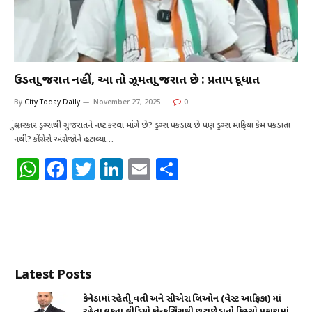
ઉડતા ગુજરાત નહીં, આ તો ઝૂમતા ગુજરાત છે : પ્રતાપ દૂધાત
By
City Today Daily
November 27, 2025
0
શું સરકાર ડ્રગ્સથી ગુજરાતને નષ્ટ કરવા માંગે છે? ડ્રગ્સ પકડાય છે પણ ડ્રગ્સ માફિયા કેમ પકડાતા
નથી? કોંગ્રેસે અંગ્રેજાેને હટાવ્યા…
W
F
T
Li
E
S
h
a
w
n
m
h
at
c
it
k
ai
ar
s
e
te
e
l
e
A
b
r
dI
Latest Posts
p
o
n
p
o
કેનેડામાં રહેતી યુવતી અને સીએરા લિઓન (વેસ્ટ આફ્રિકા) માં
રહેતા યુવકના વીડિયો કોન્ફર્સિંગથી છૂટાછેડાનો કિસ્સો પ્રકાશમાં