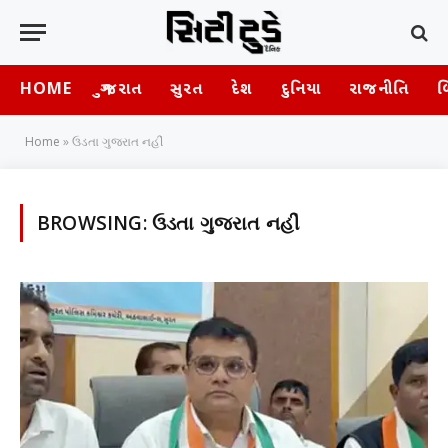
HOME
ગુજરાત
સુરત
દેશ
દુનિયા
રાજનીતિ
બ
Home
»
ઉડતા ગુજરાત નહીં
BROWSING:
ઉડતા ગુજરાત નહીં