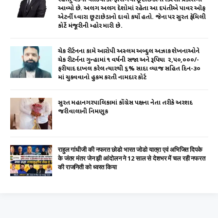
k
આવ્યો છે. અલગ અલગ દેશોમાં રહેતા આ દપંતીએ પાવર ઑફ
એટર્ની ધ્વારા છૂટાછેડાનો દાવો કર્યો હતો. જેના પર સુરત ફેમિલી
કોર્ટે મંજૂરીની મ્હોર મારી છે.
ચેક રીર્ટનના કામે આરોપી અસ્લમ અબ્દુલ અઝાક શેખનાઓને
ચેક રીટર્નના ગુન્હામાં ૧ વર્ષની સજા અને રૂપિયા ₹ ૨,૫૦,૦૦૦/-
ફરીયાદ દાખલ કરેલ ત્યારથી ૬% સાદા વ્યાજ સહિત દિન-૩૦
માં ચુકવવાનો હુકમ કરતી નામદાર કોર્ટ
સુરત મહાનગરપાલિકામાં કોંગ્રેસ પક્ષના નેતા તરીકે અરશદ
જરીવાલાની નિમણૂક
राहुल गांधीजी की नफरत छोडो भारत जोडो यात्रा एवं अभिजित दिपके
के जंतर मंतर जेन झी आंदोलन ने 12 साल से देशभर में चल रही नफरत
की राजनिती को ध्वस्त किया