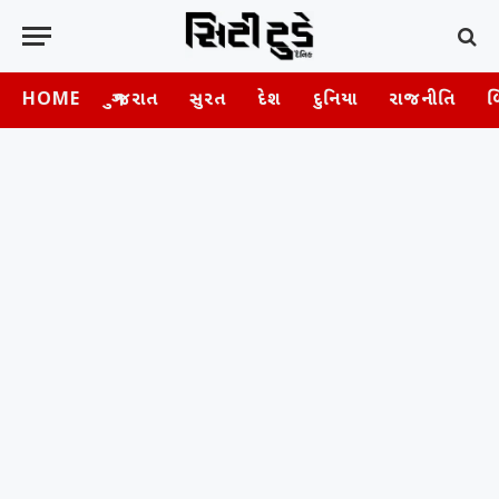
HOME
ગુજરાત
સુરત
દેશ
દુનિયા
રાજનીતિ
બ