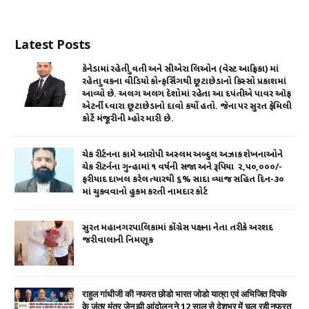
s
e
te
e
l
e
A
b
r
dI
Latest Posts
p
o
n
p
o
કેનેડામાં રહેતી યુવતી અને સીએરા લિઓન (વેસ્ટ આફ્રિકા) માં
રહેતા યુવકના વીડિયો કોન્ફર્સિંગથી છૂટાછેડાનો કિસ્સો પ્રકાશમાં
k
આવ્યો છે. અલગ અલગ દેશોમાં રહેતા આ દપંતીએ પાવર ઑફ
એટર્ની ધ્વારા છૂટાછેડાનો દાવો કર્યો હતો. જેના પર સુરત ફેમિલી
કોર્ટે મંજૂરીની મ્હોર મારી છે.
ચેક રીર્ટનના કામે આરોપી અસ્લમ અબ્દુલ અઝાક શેખનાઓને
ચેક રીટર્નના ગુન્હામાં ૧ વર્ષની સજા અને રૂપિયા ₹ ૨,૫૦,૦૦૦/-
ફરીયાદ દાખલ કરેલ ત્યારથી ૬% સાદા વ્યાજ સહિત દિન-૩૦
માં ચુકવવાનો હુકમ કરતી નામદાર કોર્ટ
સુરત મહાનગરપાલિકામાં કોંગ્રેસ પક્ષના નેતા તરીકે અરશદ
જરીવાલાની નિમણૂક
राहुल गांधीजी की नफरत छोडो भारत जोडो यात्रा एवं अभिजित दिपके
के जंतर मंतर जेन झी आंदोलन ने 12 साल से देशभर में चल रही नफरत