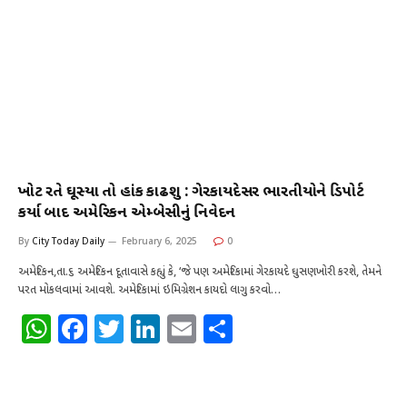
ખોટી રીતે ઘૂસ્યા તો હાંકી કાઢીશુ : ગેરકાયદેસર ભારતીયોને ડિપોર્ટ
કર્યા બાદ અમેરિકન એમ્બેસીનું નિવેદન
By
City Today Daily
February 6, 2025
0
અમેરિકન,તા.૬ અમેરિકન દૂતાવાસે કહ્યું કે, ‘જે પણ અમેરિકામાં ગેરકાયદે ઘુસણખોરી કરશે, તેમને
પરત મોકલવામાં આવશે. અમેરિકામાં ઇમિગ્રેશન કાયદો લાગુ કરવો…
W
F
T
Li
E
S
h
a
w
n
m
h
at
c
it
k
ai
ar