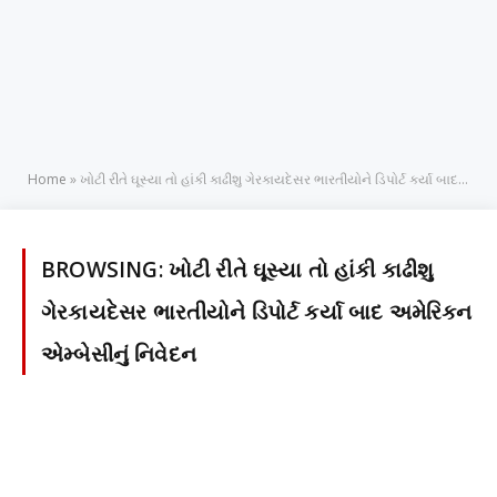
Home
»
ખોટી રીતે ઘૂસ્યા તો હાંકી કાઢીશુ ગેરકાયદેસર ભારતીયોને ડિપોર્ટ કર્યા બાદ અમેરિકન એમ્બેસીનું નિવેદન
BROWSING:
ખોટી રીતે ઘૂસ્યા તો હાંકી કાઢીશુ
ગેરકાયદેસર ભારતીયોને ડિપોર્ટ કર્યા બાદ અમેરિકન
એમ્બેસીનું નિવેદન