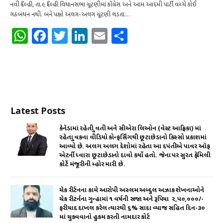
નવી દિલ્હી, તા.૯ દિલ્હી વિધાનસભા ચૂંટણીમાં કોંગ્રેસ અને આમ આદમી પાર્ટી વચ્ચે કોઈ
ગઠબંધન નથી. બંને પક્ષો અલગ-અલગ ચૂંટણી લડતા…
W
F
T
Li
E
S
h
a
w
n
m
h
at
c
it
k
ai
ar
s
e
te
e
l
e
A
b
r
dI
Latest Posts
p
o
n
p
o
કેનેડામાં રહેતી યુવતી અને સીએરા લિઓન (વેસ્ટ આફ્રિકા) માં
રહેતા યુવકના વીડિયો કોન્ફર્સિંગથી છૂટાછેડાનો કિસ્સો પ્રકાશમાં
k
આવ્યો છે. અલગ અલગ દેશોમાં રહેતા આ દપંતીએ પાવર ઑફ
એટર્ની ધ્વારા છૂટાછેડાનો દાવો કર્યો હતો. જેના પર સુરત ફેમિલી
કોર્ટે મંજૂરીની મ્હોર મારી છે.
ચેક રીર્ટનના કામે આરોપી અસ્લમ અબ્દુલ અઝાક શેખનાઓને
ચેક રીટર્નના ગુન્હામાં ૧ વર્ષની સજા અને રૂપિયા ₹ ૨,૫૦,૦૦૦/-
ફરીયાદ દાખલ કરેલ ત્યારથી ૬% સાદા વ્યાજ સહિત દિન-૩૦
માં ચુકવવાનો હુકમ કરતી નામદાર કોર્ટ