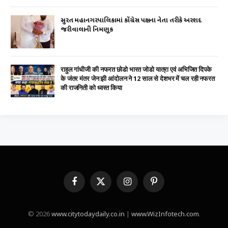
સુરત મહાનગરપાલિકામાં કોંગ્રેસ પક્ષના નેતા તરીકે અરશદ
જરીવાલાની નિમણૂક
राहुल गांधीजी की नफरत छोडो भारत जोडो यात्रा एवं अभिजित दिपके
के जंतर मंतर जेन झी आंदोलन ने 12 साल से देशभर में चल रही नफरत
की राजनिती को ध्वस्त किया
Facebook
X
Instagram
Pinterest
(Twitter)
© 2026
www.citytodaydaily.co.in
|
www.WizInfotech.com
.