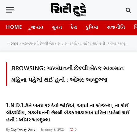
HOME
ગુજરાત
સુરત
દેશ
દુનિયા
રાજનીતિ
બ
Home
»
ગઠબંધનની છેલ્લી બેઠક સાડાસાત મહિના પહેલાં થઈ હતી : ઓમર અબ્દુલ્લા
BROWSING:
ગઠબંધનની છેલ્લી બેઠક સાડાસાત
મહિના પહેલાં થઈ હતી : ઓમર અબ્દુલ્લા
I.N.D.I.Aને ખતમ કરી દેવો જાેઈએ, આમાં ના એજન્ડા, ના કોઈ
લીડરશિપ, ગઠબંધનની છેલ્લી બેઠક સાડાસાત મહિના પહેલાં થઈ
હતી : ઓમર અબ્દુલ્લા
By
City Today Daily
January 9, 2025
0