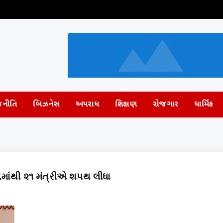
જનીતિ
બિઝનેસ
અપરાધ
શિક્ષણ
રોજગાર
ધાર્મિક
૬માંથી ૨૧ મંત્રીએ શપથ લીધા