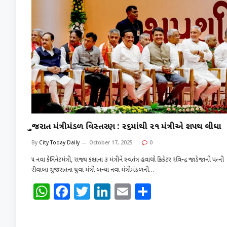
ગુજરાત મંત્રીમંડળ વિસ્તરણ : ૨૬માંથી ૨૧ મંત્રીએ શપથ લીધા
By
City Today Daily
October 17, 2025
0
૫ નવા કેબિનેટમંત્રી, રાજ્ય કક્ષાના ૩ મંત્રીને સ્વતંત્ર હવાલો ક્રિકેટર રવિન્દ્ર જાડેજાની પત્ની
રીવાબા ગુજરાતના યુવા મંત્રી બન્યા નવા મંત્રીમંડળની…
W
F
T
Li
E
S
h
a
w
n
m
h
at
c
it
k
ai
ar