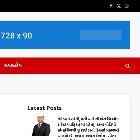
Facebook
X
Insta
(Twitter)
સંપાદકીય
Latest Posts
કેનેડામાં રહેતી યુવતી અને સીએરા લિઓન
(વેસ્ટ આફ્રિકા) માં રહેતા યુવકના વીડિયો
કોન્ફર્સિંગથી છૂટાછેડાનો કિસ્સો પ્રકાશમાં
આવ્યો છે. અલગ અલગ દેશોમાં રહેતા