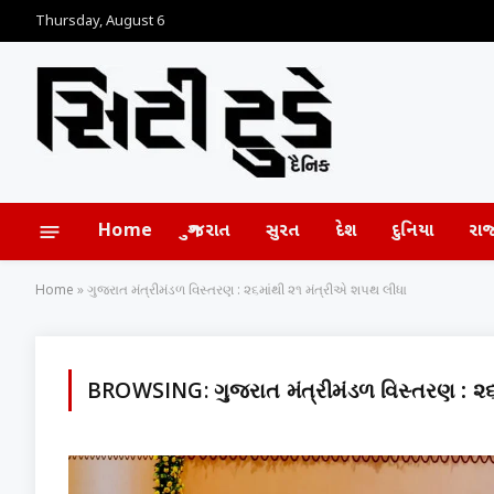
Thursday, August 6
Home
ગુજરાત
સુરત
દેશ
દુનિયા
રા
Home
»
ગુજરાત મંત્રીમંડળ વિસ્તરણ : ૨૬માંથી ૨૧ મંત્રીએ શપથ લીધા
BROWSING:
ગુજરાત મંત્રીમંડળ વિસ્તરણ : ૨