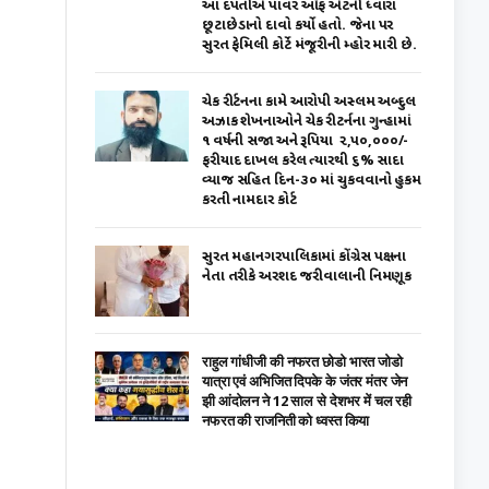
આ દપંતીએ પાવર ઑફ એટર્ની ધ્વારા
છૂટાછેડાનો દાવો કર્યો હતો. જેના પર
સુરત ફેમિલી કોર્ટે મંજૂરીની મ્હોર મારી છે.
ચેક રીર્ટનના કામે આરોપી અસ્લમ અબ્દુલ
અઝાક શેખનાઓને ચેક રીટર્નના ગુન્હામાં
૧ વર્ષની સજા અને રૂપિયા ₹ ૨,૫૦,૦૦૦/-
ફરીયાદ દાખલ કરેલ ત્યારથી ૬% સાદા
વ્યાજ સહિત દિન-૩૦ માં ચુકવવાનો હુકમ
કરતી નામદાર કોર્ટ
સુરત મહાનગરપાલિકામાં કોંગ્રેસ પક્ષના
નેતા તરીકે અરશદ જરીવાલાની નિમણૂક
राहुल गांधीजी की नफरत छोडो भारत जोडो
यात्रा एवं अभिजित दिपके के जंतर मंतर जेन
झी आंदोलन ने 12 साल से देशभर में चल रही
नफरत की राजनिती को ध्वस्त किया