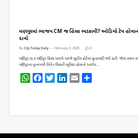
મણિપુરમાં ભાજપ CM જ હિંસા ભડકાવી? ઑડિયો ટેપ હોવાન
દાવો
By
City Today Daily
February 3, 2025
0
મણિપુર,તા.૩ મણિપુર હિંસા મામલે આજે સુપ્રીમ કોર્ટમાં સુનાવણી થઈ હતી. જેમાં પ્રથમ 
મણિપુરના મુખ્યમંત્રી બિરેન સિંહની ભૂમિકા હોવાનો આરોપ…
W
F
T
Li
E
S
h
a
w
n
m
h
at
c
it
k
ai
ar
s
e
te
e
l
e
A
b
r
dI
p
o
n
p
o