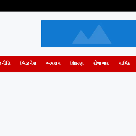
જનીતિ
બિઝનેસ
અપરાધ
શિક્ષણ
રોજગાર
ધાર્મિક