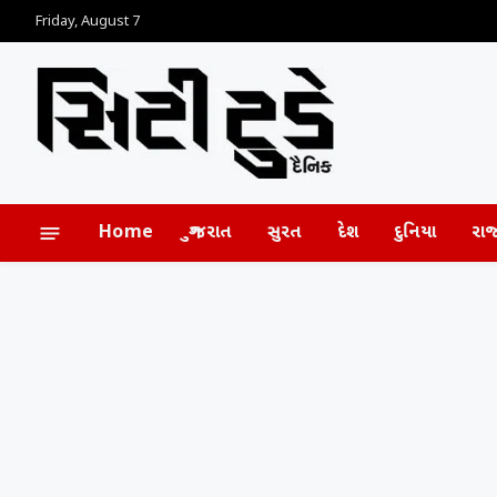
Friday, August 7
Home
ગુજરાત
સુરત
દેશ
દુનિયા
રા