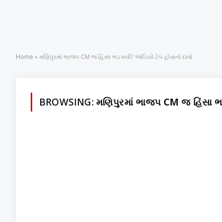
Home
»
મણિપુરમાં ભાજપ CM જ હિંસા ભડકાવી? ઑડિયો ટેપ હોવાનો દાવો
BROWSING:
મણિપુરમાં ભાજપ CM જ હિંસા ભ