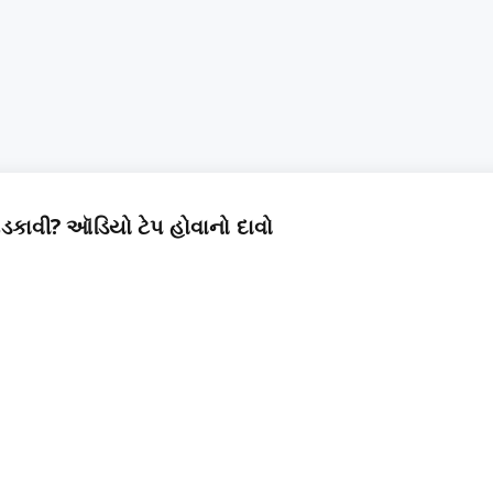
ડકાવી? ઑડિયો ટેપ હોવાનો દાવો