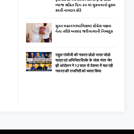
વ્યાજ સહિત દિન-૩૦ માં ચુકવવાનો હુકમ
કરતી નામદાર કોર્ટ
સુરત મહાનગરપાલિકામાં કોંગ્રેસ પક્ષના
નેતા તરીકે અરશદ જરીવાલાની નિમણૂક
राहुल गांधीजी की नफरत छोडो भारत जोडो
यात्रा एवं अभिजित दिपके के जंतर मंतर जेन
झी आंदोलन ने 12 साल से देशभर में चल रही
नफरत की राजनिती को ध्वस्त किया