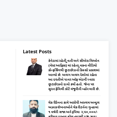
Latest Posts
કેનેડામાં રહેતી યુવતી અને સીએરા લિઓન
(વેસ્ટ આફ્રિકા) માં રહેતા યુવકના વીડિયો
કોન્ફર્સિંગથી છૂટાછેડાનો કિસ્સો પ્રકાશમાં
આવ્યો છે. અલગ અલગ દેશોમાં રહેતા
આ દપંતીએ પાવર ઑફ એટર્ની ધ્વારા
છૂટાછેડાનો દાવો કર્યો હતો. જેના પર
સુરત ફેમિલી કોર્ટે મંજૂરીની મ્હોર મારી છે.
ચેક રીર્ટનના કામે આરોપી અસ્લમ અબ્દુલ
અઝાક શેખનાઓને ચેક રીટર્નના ગુન્હામાં
૧ વર્ષની સજા અને રૂપિયા ₹ ૨,૫૦,૦૦૦/-
ફરીયાદ દાખલ કરેલ ત્યારથી ૬% સાદા