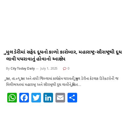
સુમુલ ડેરીમાં સફેદ દૂધનો કાળો કારોબાર, મહારાષ્ટ્ર-સૌરાષ્ટ્રથી દૂધ
લાવી પધરાવાતું હોવાનો આક્ષેપ
By
City Today Daily
July 1, 2025
0
સુરત, તા.૦૧ સુરત અને તાપી જિલ્લામાં કાર્યક્ષેત્ર ધરાવતી સુમુલ ડેરીના કેટલાક ડિરેક્ટરોની જ
મિલીભગતમાં મહારાષ્ટ્ર અને સૌરાષ્ટ્રથી દૂધ લાવીને સૂચિત…
W
F
T
Li
E
S
h
a
w
n
m
h
at
c
it
k
ai
ar
s
e
te
e
l
e