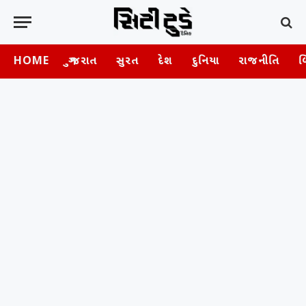
HOME
ગુજરાત
સુરત
દેશ
દુનિયા
રાજનીતિ
બ