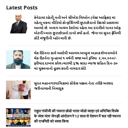
A
b
r
dI
Latest Posts
p
o
n
p
o
કેનેડામાં રહેતી યુવતી અને સીએરા લિઓન (વેસ્ટ આફ્રિકા) માં
રહેતા યુવકના વીડિયો કોન્ફર્સિંગથી છૂટાછેડાનો કિસ્સો પ્રકાશમાં
k
આવ્યો છે. અલગ અલગ દેશોમાં રહેતા આ દપંતીએ પાવર ઑફ
એટર્ની ધ્વારા છૂટાછેડાનો દાવો કર્યો હતો. જેના પર સુરત ફેમિલી
કોર્ટે મંજૂરીની મ્હોર મારી છે.
ચેક રીર્ટનના કામે આરોપી અસ્લમ અબ્દુલ અઝાક શેખનાઓને
ચેક રીટર્નના ગુન્હામાં ૧ વર્ષની સજા અને રૂપિયા ₹ ૨,૫૦,૦૦૦/-
ફરીયાદ દાખલ કરેલ ત્યારથી ૬% સાદા વ્યાજ સહિત દિન-૩૦
માં ચુકવવાનો હુકમ કરતી નામદાર કોર્ટ
સુરત મહાનગરપાલિકામાં કોંગ્રેસ પક્ષના નેતા તરીકે અરશદ
જરીવાલાની નિમણૂક
राहुल गांधीजी की नफरत छोडो भारत जोडो यात्रा एवं अभिजित दिपके
के जंतर मंतर जेन झी आंदोलन ने 12 साल से देशभर में चल रही नफरत
की राजनिती को ध्वस्त किया