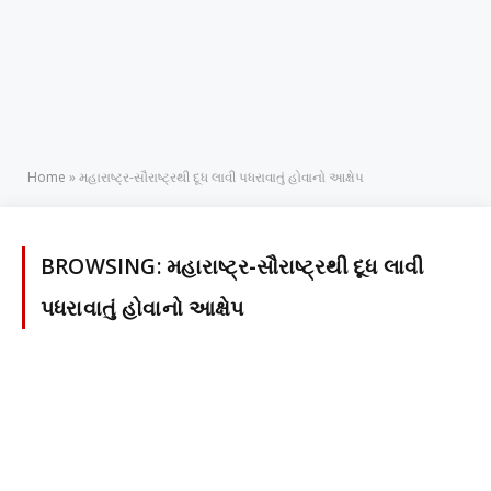
Home
»
મહારાષ્ટ્ર-સૌરાષ્ટ્રથી દૂધ લાવી પધરાવાતું હોવાનો આક્ષેપ
BROWSING:
મહારાષ્ટ્ર-સૌરાષ્ટ્રથી દૂધ લાવી
પધરાવાતું હોવાનો આક્ષેપ