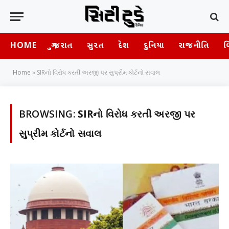
HOME
ગુજરાત
સુરત
દેશ
દુનિયા
રાજનીતિ
બ
Home
»
SIRનો વિરોધ કરતી અરજી પર સુપ્રીમ કોર્ટનો સવાલ
BROWSING:
SIRનો વિરોધ કરતી અરજી પર
સુપ્રીમ કોર્ટનો સવાલ