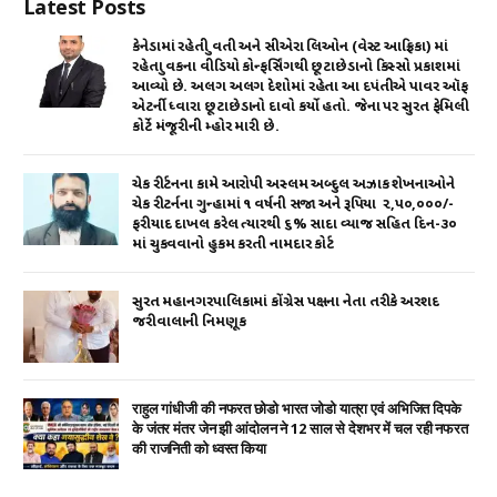
Latest Posts
p
o
n
p
o
કેનેડામાં રહેતી યુવતી અને સીએરા લિઓન (વેસ્ટ આફ્રિકા) માં
રહેતા યુવકના વીડિયો કોન્ફર્સિંગથી છૂટાછેડાનો કિસ્સો પ્રકાશમાં
k
આવ્યો છે. અલગ અલગ દેશોમાં રહેતા આ દપંતીએ પાવર ઑફ
એટર્ની ધ્વારા છૂટાછેડાનો દાવો કર્યો હતો. જેના પર સુરત ફેમિલી
કોર્ટે મંજૂરીની મ્હોર મારી છે.
ચેક રીર્ટનના કામે આરોપી અસ્લમ અબ્દુલ અઝાક શેખનાઓને
ચેક રીટર્નના ગુન્હામાં ૧ વર્ષની સજા અને રૂપિયા ₹ ૨,૫૦,૦૦૦/-
ફરીયાદ દાખલ કરેલ ત્યારથી ૬% સાદા વ્યાજ સહિત દિન-૩૦
માં ચુકવવાનો હુકમ કરતી નામદાર કોર્ટ
સુરત મહાનગરપાલિકામાં કોંગ્રેસ પક્ષના નેતા તરીકે અરશદ
જરીવાલાની નિમણૂક
राहुल गांधीजी की नफरत छोडो भारत जोडो यात्रा एवं अभिजित दिपके
के जंतर मंतर जेन झी आंदोलन ने 12 साल से देशभर में चल रही नफरत
की राजनिती को ध्वस्त किया