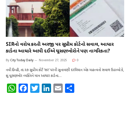
SIRનો વિરોધ કરતી અરજી પર સુપ્રીમ કોર્ટનો સવાલ, આધાર
કાર્ડના આધારે આપી દઈએ ઘૂસણખોરોને પણ નાગરિકતા?
By
City Today Daily
November 27, 2025
0
નવી દિલ્હી, તા.૨૭ સુપ્રીમ કોર્ટે ‘સર’ પરની સુનાવણી દરમિયાન એક મહત્ત્વનો સવાલ ઉઠાવ્યો કે,
શું ઘૂસણખોર વ્યક્તિને માત્ર આધાર કાર્ડના…
W
F
T
Li
E
S
h
a
w
n
m
h
at
c
it
k
ai
ar
s
e
te
e
l
e
A
b
r
dI