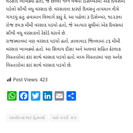
વરસાદ ખાબક્યો હતો, જે છેલ્લા ૧૦૧ વર્ષમાં ડિસેમ્બરમાં એક દિવસમાં
પડેલો સૌથી વધુ વરસાદ છે. વરસાદના કારણે દિવસનું તાપમાન નીચે
ગગડયું હતું. હવામાન વિભાગે કહ્યું કે, આ પહેલાં ૩ ડિસેમ્બર, ૧૯૨૩ના
રોજ ૭૫.૭ મીમી વરસાદ પડયો હતો, જે અત્યાર સુધીમાં એક દિવસમાં
સૌથી વધુ વરસાદનો રેકોર્ડ ધરાવે છે.
રાજસ્થાનમાં પણ વરસાદ પડયો હતો. ઝાલાવાડ જિલ્લામાં ૮૬ મીમી
વરસાદ ખાબક્યો હતો. આ સિવાય દૌસા અને અલવર સહિત કેટલાક
વિસ્તારોમાં કરાં સાથે વરસાદ પડયો હતો. મધ્ય વિસ્તારમાં પણ અનેક
વિસ્તારોમાં કરાં સાથે વરસાદ પડયો છે.
Post Views:
423
WhatsApp
Facebook
Twitter
LinkedIn
Email
Share
કાશ્મીરમાં ભારે હિમવર્ષા
પારો ગગડી -૨૭