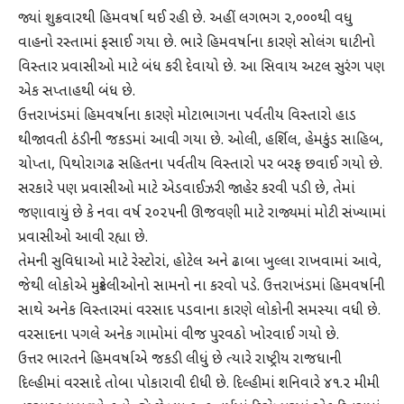
જ્યાં શુક્રવારથી હિમવર્ષા થઈ રહી છે. અહીં લગભગ ૨,૦૦૦થી વધુ
વાહનો રસ્તામાં ફસાઈ ગયા છે. ભારે હિમવર્ષાના કારણે સોલંગ ઘાટીનો
વિસ્તાર પ્રવાસીઓ માટે બંધ કરી દેવાયો છે. આ સિવાય અટલ સુરંગ પણ
એક સપ્તાહથી બંધ છે.
ઉત્તરાખંડમાં હિમવર્ષાના કારણે મોટાભાગના પર્વતીય વિસ્તારો હાડ
થીજાવતી ઠંડીની જકડમાં આવી ગયા છે. ઓલી, હર્શિલ, હેમકુંડ સાહિબ,
ચોપ્તા, પિથોરાગઢ સહિતના પર્વતીય વિસ્તારો પર બરફ છવાઈ ગયો છે.
સરકારે પણ પ્રવાસીઓ માટે એડવાઈઝરી જાહેર કરવી પડી છે, તેમાં
જણાવાયું છે કે નવા વર્ષ ૨૦૨૫ની ઊજવણી માટે રાજ્યમાં મોટી સંખ્યામાં
પ્રવાસીઓ આવી રહ્યા છે.
તેમની સુવિધાઓ માટે રેસ્ટોરાં, હોટેલ અને ઢાબા ખુલ્લા રાખવામાં આવે,
જેથી લોકોએ મુશ્કેલીઓનો સામનો ના કરવો પડે. ઉત્તરાખંડમાં હિમવર્ષાની
સાથે અનેક વિસ્તારમાં વરસાદ પડવાના કારણે લોકોની સમસ્યા વધી છે.
વરસાદના પગલે અનેક ગામોમાં વીજ પુરવઠો ખોરવાઈ ગયો છે.
ઉત્તર ભારતને હિમવર્ષાએ જકડી લીધું છે ત્યારે રાષ્ટ્રીય રાજધાની
દિલ્હીમાં વરસાદે તોબા પોકારાવી દીધી છે. દિલ્હીમાં શનિવારે ૪૧.૨ મીમી