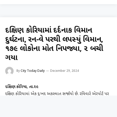
દક્ષિણ કોરિયામાં દર્દનાક વિમાન
દુર્ઘટના, રન-વે પરથી લપસ્યું વિમાન,
૧૭૯ લોકોના મોત નિપજ્યા, ૨ બચી
ગયા
By
City Today Daily
December 29, 2024
દક્ષિણ કોરિયા, તા.૨૯
દક્ષિણ કોરિયામાં એક દુઃખદ અકસ્માત સર્જાયો છે. રવિવારે એરપોર્ટ પર
એરક્રાફ્ટનું લેન્ડિંગ ગિયર ખરાબ થઈ ગયું હતું. જેના કારણે વિમાન રનવે
પરથી સરકીને વાડ સાથે અથડાયું હતું. આ પછી પ્લેનમાં આગ લાગી
હતી. આ દુર્ઘટનામાં મૃત્યુઆંક વધીને હવે ૧૭૯ પર પહોંચી ગયો હોવાની