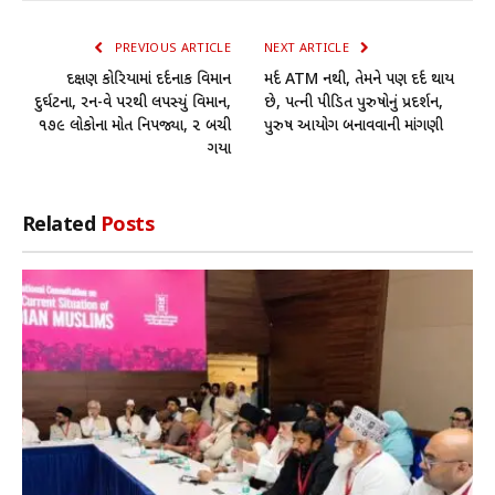
PREVIOUS ARTICLE
NEXT ARTICLE
દક્ષિણ કોરિયામાં દર્દનાક વિમાન
મર્દ ATM નથી, તેમને પણ દર્દ થાય
દુર્ઘટના, રન-વે પરથી લપસ્યું વિમાન,
છે, પત્ની પીડિત પુરુષોનું પ્રદર્શન,
૧૭૯ લોકોના મોત નિપજ્યા, ૨ બચી
પુરુષ આયોગ બનાવવાની માંગણી
ગયા
Related
Posts