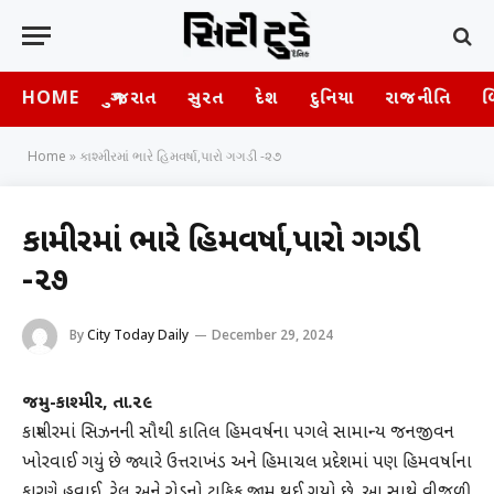
HOME
ગુજરાત
સુરત
દેશ
દુનિયા
રાજનીતિ
બ
Home
»
કાશ્મીરમાં ભારે હિમવર્ષા,પારો ગગડી -૨૭
કાશ્મીરમાં ભારે હિમવર્ષા,પારો ગગડી
-૨૭
By
City Today Daily
December 29, 2024
જમ્મુ-કાશ્મીર, તા.૨૯
કાશ્મીરમાં સિઝનની સૌથી કાતિલ હિમવર્ષના પગલે સામાન્ય જનજીવન
ખોરવાઈ ગયું છે જ્યારે ઉત્તરાખંડ અને હિમાચલ પ્રદેશમાં પણ હિમવર્ષાના
કારણે હવાઈ, રેલ અને રોડનો ટ્રાફિક જામ થઈ ગયો છે. આ સાથે વીજળી