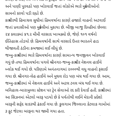
અને પાણી પુરવઠો પણ ખોરવાઈ જતાં લોકોએ ભારે મુશ્કેલીઓનો
સામનો કરવો પડી રહ્યો છે.
કાશ્મીરથી હિમાચલ સુધીમાં હિમવર્ષાના કારણે હજારો વાહનો અટવાઈ
જતાં પ્રવાસીઓ પણ મુશ્કેલીમાં મુકાયા છે. બીજી બાજુ દિલ્હીમાં છેલ્લા
૨૪ કલાકમાં ૪૧.૨ મીમી વરસાદ ખાબક્યો છે, જેણે ૧૦૧ વર્ષનો
ઈતિહાસ તોડયો છે. હિમવર્ષાની સાથે વરસાદે ઉત્તર ભારતને હાડ
થીજાવતી ઠંડીના કબજામાં લઈ લીધું છે.
જમ્મુ-કાશ્મીરમાં ભારે હિમવર્ષાના કારણે સામાન્ય જનજીવન ખોરવાઈ
ગયું છે તથા હિમવર્ષાના પગલે શ્રીનગર-જમ્મુ-કાશ્મીર નેશનલ હાઈવે
બ્લોક થઈ ગયો છે. પરિણામે અનંતનાગમાં ૨૦૦૦થી વધુ વાહનો ફસાઈ
ગયા છે. શ્રીનગર-લેહ હાઈવે અને મુઘલ રોડ પણ બંધ થઈ ગયા છે. આમ,
જમ્મુ-કાશ્મીરમાં બે નેશનલ હાઈવે અને અટલ ટનલ બંધ થઈ ગયા છે.
બનિહાલ-બારામુલ્લા સ્ટેશન પર ટ્રેન સેવાઓ રદ કરી દેવાઈ હતી. કાશ્મીરમાં
આ સિઝનમાં એટલો બરફ પડયો છે કે પર્વતોથી લઈને મેદાની પ્રદેશો
બરફની સફેદ ચાદરથી ઢંકાઈ ગયા છે. કુલગામ જિલ્લાના કેટલાક ગામોમાં
૩ ફૂટ જેટલા બરફના થર જામી ગયા હતા.