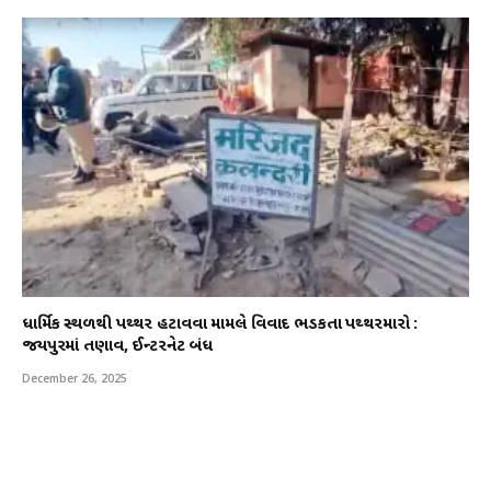
ધાર્મિક સ્થળથી પથ્થર હટાવવા મામલે વિવાદ ભડકતા પથ્થરમારો :
જયપુરમાં તણાવ, ઈન્ટરનેટ બંધ
December 26, 2025