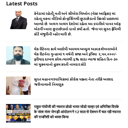
Latest Posts
કેનેડામાં રહેતી યુવતી અને સીએરા લિઓન (વેસ્ટ આફ્રિકા) માં
રહેતા યુવકના વીડિયો કોન્ફર્સિંગથી છૂટાછેડાનો કિસ્સો પ્રકાશમાં
આવ્યો છે. અલગ અલગ દેશોમાં રહેતા આ દપંતીએ પાવર ઑફ
એટર્ની ધ્વારા છૂટાછેડાનો દાવો કર્યો હતો. જેના પર સુરત ફેમિલી
કોર્ટે મંજૂરીની મ્હોર મારી છે.
ચેક રીર્ટનના કામે આરોપી અસ્લમ અબ્દુલ અઝાક શેખનાઓને
ચેક રીટર્નના ગુન્હામાં ૧ વર્ષની સજા અને રૂપિયા ₹ ૨,૫૦,૦૦૦/-
ફરીયાદ દાખલ કરેલ ત્યારથી ૬% સાદા વ્યાજ સહિત દિન-૩૦
માં ચુકવવાનો હુકમ કરતી નામદાર કોર્ટ
સુરત મહાનગરપાલિકામાં કોંગ્રેસ પક્ષના નેતા તરીકે અરશદ
જરીવાલાની નિમણૂક
राहुल गांधीजी की नफरत छोडो भारत जोडो यात्रा एवं अभिजित दिपके
के जंतर मंतर जेन झी आंदोलन ने 12 साल से देशभर में चल रही नफरत
की राजनिती को ध्वस्त किया