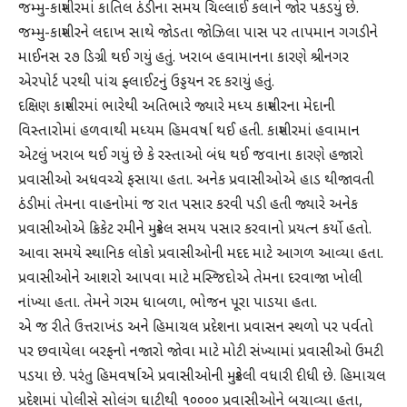
જમ્મુ-કાશ્મીરમાં કાતિલ ઠંડીના સમય ચિલ્લાઈ કલાને જાેર પકડયું છે.
જમ્મુ-કાશ્મીરને લદાખ સાથે જાેડતા જાેઝિલા પાસ પર તાપમાન ગગડીને
માઈનસ ૨૭ ડિગ્રી થઈ ગયું હતું. ખરાબ હવામાનના કારણે શ્રીનગર
એરપોર્ટ પરથી પાંચ ફ્લાઈટનું ઉડ્ડયન રદ કરાયું હતું.
દક્ષિણ કાશ્મીરમાં ભારેથી અતિભારે જ્યારે મધ્ય કાશ્મીરના મેદાની
વિસ્તારોમાં હળવાથી મધ્યમ હિમવર્ષા થઈ હતી. કાશ્મીરમાં હવામાન
એટલું ખરાબ થઈ ગયું છે કે રસ્તાઓ બંધ થઈ જવાના કારણે હજારો
પ્રવાસીઓ અધવચ્ચે ફસાયા હતા. અનેક પ્રવાસીઓએ હાડ થીજાવતી
ઠંડીમાં તેમના વાહનોમાં જ રાત પસાર કરવી પડી હતી જ્યારે અનેક
પ્રવાસીઓએ ક્રિકેટ રમીને મુશ્કેલ સમય પસાર કરવાનો પ્રયત્ન કર્યો હતો.
આવા સમયે સ્થાનિક લોકો પ્રવાસીઓની મદદ માટે આગળ આવ્યા હતા.
પ્રવાસીઓને આશરો આપવા માટે મસ્જિદોએ તેમના દરવાજા ખોલી
નાંખ્યા હતા. તેમને ગરમ ધાબળા, ભોજન પૂરા પાડયા હતા.
એ જ રીતે ઉત્તરાખંડ અને હિમાચલ પ્રદેશના પ્રવાસન સ્થળો પર પર્વતો
પર છવાયેલા બરફનો નજારો જાેવા માટે મોટી સંખ્યામાં પ્રવાસીઓ ઉમટી
પડયા છે. પરંતુ હિમવર્ષાએ પ્રવાસીઓની મુશ્કેલી વધારી દીધી છે. હિમાચલ
પ્રદેશમાં પોલીસે સોલંગ ઘાટીથી ૧૦૦૦૦ પ્રવાસીઓને બચાવ્યા હતા,