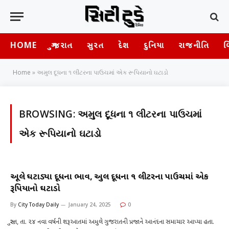
HOME
ગુજરાત
સુરત
દેશ
દુનિયા
રાજનીતિ
બ
Home
»
અમુલ દૂધના ૧ લીટરના પાઉચમાં એક રૂપિયાનો ઘટાડો
BROWSING:
અમુલ દૂધના ૧ લીટરના પાઉચમાં
એક રૂપિયાનો ઘટાડો
અમૂલે ઘટાડ્યા દૂધના ભાવ, અમુલ દૂધના ૧ લીટરના પાઉચમાં એક
રૂપિયાનો ઘટાડો
By
City Today Daily
January 24, 2025
0
સુરત, તા. ૨૪ નવા વર્ષની શરૂઆતમાં અમુલે ગુજરાતની પ્રજાને આનંદના સમાચાર આપ્યા હતા.