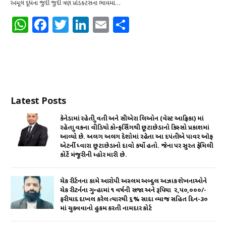
અમૂલ દૂધના જુદી જુદી ત્રણ પ્રોડક્ટસના ભાવમાં…
W
F
T
Li
E
S
h
a
w
n
m
h
at
c
it
k
ai
ar
s
e
te
e
l
e
A
b
r
dI
Latest Posts
p
o
n
p
o
કેનેડામાં રહેતી યુવતી અને સીએરા લિઓન (વેસ્ટ આફ્રિકા) માં
રહેતા યુવકના વીડિયો કોન્ફર્સિંગથી છૂટાછેડાનો કિસ્સો પ્રકાશમાં
k
આવ્યો છે. અલગ અલગ દેશોમાં રહેતા આ દપંતીએ પાવર ઑફ
એટર્ની ધ્વારા છૂટાછેડાનો દાવો કર્યો હતો. જેના પર સુરત ફેમિલી
કોર્ટે મંજૂરીની મ્હોર મારી છે.
ચેક રીર્ટનના કામે આરોપી અસ્લમ અબ્દુલ અઝાક શેખનાઓને
ચેક રીટર્નના ગુન્હામાં ૧ વર્ષની સજા અને રૂપિયા ₹ ૨,૫૦,૦૦૦/-
ફરીયાદ દાખલ કરેલ ત્યારથી ૬% સાદા વ્યાજ સહિત દિન-૩૦
માં ચુકવવાનો હુકમ કરતી નામદાર કોર્ટ