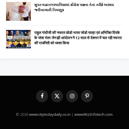
સુરત મહાનગરપાલિકામાં કોંગ્રેસ પક્ષના નેતા તરીકે અરશદ
જરીવાલાની નિમણૂક
राहुल गांधीजी की नफरत छोडो भारत जोडो यात्रा एवं अभिजित दिपके
के जंतर मंतर जेन झी आंदोलन ने 12 साल से देशभर में चल रही नफरत
की राजनिती को ध्वस्त किया
Facebook
X
Instagram
Pinterest
(Twitter)
© 2026
www.citytodaydaily.co.in
|
www.WizInfotech.com
.