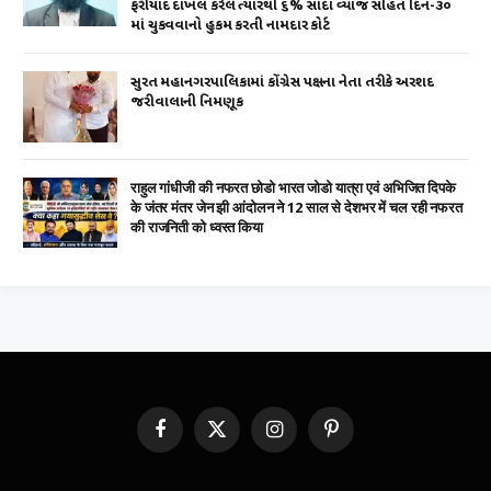
ફરીયાદ દાખલ કરેલ ત્યારથી ૬% સાદા વ્યાજ સહિત દિન-૩૦
માં ચુકવવાનો હુકમ કરતી નામદાર કોર્ટ
સુરત મહાનગરપાલિકામાં કોંગ્રેસ પક્ષના નેતા તરીકે અરશદ
જરીવાલાની નિમણૂક
राहुल गांधीजी की नफरत छोडो भारत जोडो यात्रा एवं अभिजित दिपके
के जंतर मंतर जेन झी आंदोलन ने 12 साल से देशभर में चल रही नफरत
की राजनिती को ध्वस्त किया
Facebook
X
Instagram
Pinterest
(Twitter)