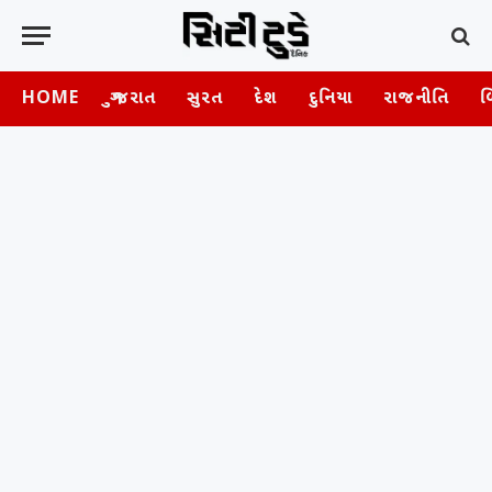
HOME
ગુજરાત
સુરત
દેશ
દુનિયા
રાજનીતિ
બ