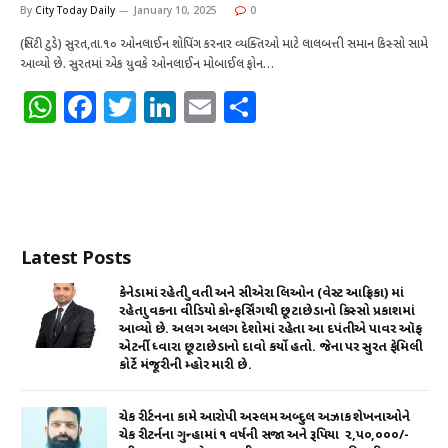
By
City Today Daily
January 10, 2025
0
(સિટી ટુડે) સુરત,તા.૧૦ ઓનલાઈન શોપિંગ કરનાર વ્યક્તિઓ માટે લાલબત્તી સમાન કિસ્સો સામે
આવ્યો છે. સુરતમાં એક યુવકે ઓનલાઈન મોબાઈલ ફોન…
W
F
T
Li
E
S
h
a
w
n
m
h
at
c
it
k
ai
ar
s
e
te
e
l
e
A
b
r
dI
Latest Posts
p
o
n
p
o
કેનેડામાં રહેતી યુવતી અને સીએરા લિઓન (વેસ્ટ આફ્રિકા) માં
રહેતા યુવકના વીડિયો કોન્ફર્સિંગથી છૂટાછેડાનો કિસ્સો પ્રકાશમાં
k
આવ્યો છે. અલગ અલગ દેશોમાં રહેતા આ દપંતીએ પાવર ઑફ
એટર્ની ધ્વારા છૂટાછેડાનો દાવો કર્યો હતો. જેના પર સુરત ફેમિલી
કોર્ટે મંજૂરીની મ્હોર મારી છે.
ચેક રીર્ટનના કામે આરોપી અસ્લમ અબ્દુલ અઝાક શેખનાઓને
ચેક રીટર્નના ગુન્હામાં ૧ વર્ષની સજા અને રૂપિયા ₹ ૨,૫૦,૦૦૦/-