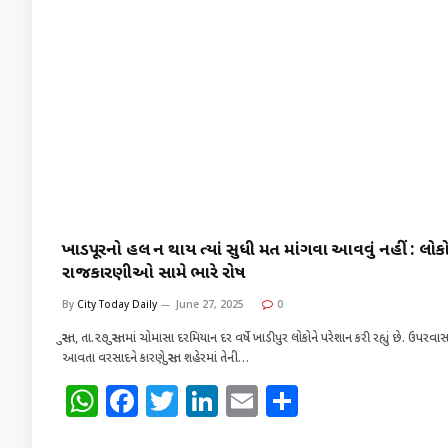
ખાડીપૂરનો હલ ન થાય ત્યાં સુધી મત માંગવા આવવું નહીં : લોકો
રાજકારણીઓ સામે ભારે રોષ
By
City Today Daily
June 27, 2025
0
સુરત, તા.૨૭ સુરતમાં ચોમાસા દરમિયાન દર વર્ષે ખાડીપુર લોકોને પરેશાન કરી રહ્યું છે. ઉપરવાસ
આવતા વરસાદને કારણે સુરત શહેરમાં તેની…
W
F
T
Li
E
S
h
a
w
n
m
h