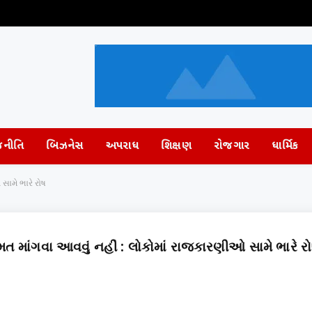
જનીતિ
બિઝનેસ
અપરાધ
શિક્ષણ
રોજગાર
ધાર્મિક
સામે ભારે રોષ
 મત માંગવા આવવું નહીં : લોકોમાં રાજકારણીઓ સામે ભારે ર