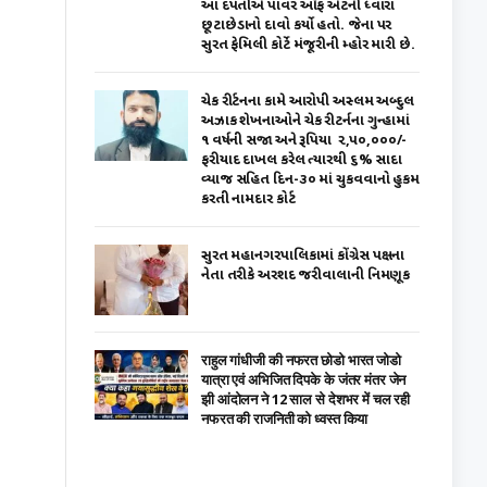
આ દપંતીએ પાવર ઑફ એટર્ની ધ્વારા
છૂટાછેડાનો દાવો કર્યો હતો. જેના પર
સુરત ફેમિલી કોર્ટે મંજૂરીની મ્હોર મારી છે.
ચેક રીર્ટનના કામે આરોપી અસ્લમ અબ્દુલ
અઝાક શેખનાઓને ચેક રીટર્નના ગુન્હામાં
૧ વર્ષની સજા અને રૂપિયા ₹ ૨,૫૦,૦૦૦/-
ફરીયાદ દાખલ કરેલ ત્યારથી ૬% સાદા
વ્યાજ સહિત દિન-૩૦ માં ચુકવવાનો હુકમ
કરતી નામદાર કોર્ટ
સુરત મહાનગરપાલિકામાં કોંગ્રેસ પક્ષના
નેતા તરીકે અરશદ જરીવાલાની નિમણૂક
राहुल गांधीजी की नफरत छोडो भारत जोडो
यात्रा एवं अभिजित दिपके के जंतर मंतर जेन
झी आंदोलन ने 12 साल से देशभर में चल रही
नफरत की राजनिती को ध्वस्त किया