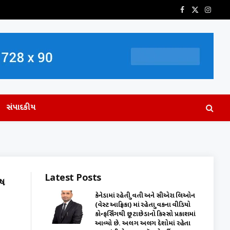
Facebook
X
Insta
(Twitter)
સંપાદકીય
Latest Posts
ોષ
કેનેડામાં રહેતી યુવતી અને સીએરા લિઓન
(વેસ્ટ આફ્રિકા) માં રહેતા યુવકના વીડિયો
કોન્ફર્સિંગથી છૂટાછેડાનો કિસ્સો પ્રકાશમાં
આવ્યો છે. અલગ અલગ દેશોમાં રહેતા