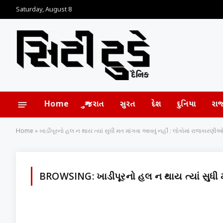
Saturday, August 8
Home
ગુજરાત
સુરત
દેશ
દુનિયા
રા
Home
»
ખાડીપૂરનો હલ ન થાય ત્યાં સુધી મત માંગવા આવવું નહીં : લોકોમાં રાજકારણીઓ 
BROWSING:
ખાડીપૂરનો હલ ન થાય ત્યાં સુધી