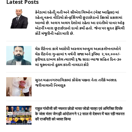
Latest Posts
p
o
n
p
o
કેનેડામાં રહેતી યુવતી અને સીએરા લિઓન (વેસ્ટ આફ્રિકા) માં
રહેતા યુવકના વીડિયો કોન્ફર્સિંગથી છૂટાછેડાનો કિસ્સો પ્રકાશમાં
k
આવ્યો છે. અલગ અલગ દેશોમાં રહેતા આ દપંતીએ પાવર ઑફ
એટર્ની ધ્વારા છૂટાછેડાનો દાવો કર્યો હતો. જેના પર સુરત ફેમિલી
કોર્ટે મંજૂરીની મ્હોર મારી છે.
ચેક રીર્ટનના કામે આરોપી અસ્લમ અબ્દુલ અઝાક શેખનાઓને
ચેક રીટર્નના ગુન્હામાં ૧ વર્ષની સજા અને રૂપિયા ₹ ૨,૫૦,૦૦૦/-
ફરીયાદ દાખલ કરેલ ત્યારથી ૬% સાદા વ્યાજ સહિત દિન-૩૦
માં ચુકવવાનો હુકમ કરતી નામદાર કોર્ટ
સુરત મહાનગરપાલિકામાં કોંગ્રેસ પક્ષના નેતા તરીકે અરશદ
જરીવાલાની નિમણૂક
राहुल गांधीजी की नफरत छोडो भारत जोडो यात्रा एवं अभिजित दिपके
के जंतर मंतर जेन झी आंदोलन ने 12 साल से देशभर में चल रही नफरत
की राजनिती को ध्वस्त किया