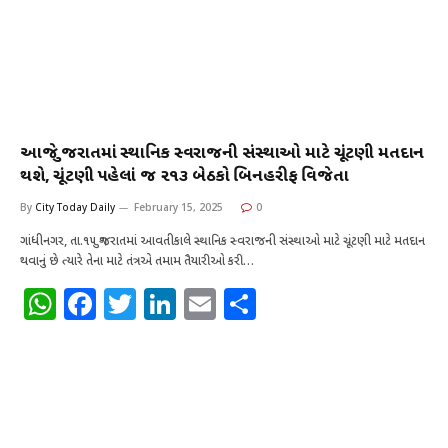
આજે ગુજરાતમાં સ્થાનિક સ્વરાજની સંસ્થાઓ માટે ચૂંટણી મતદાન
થશે, ચૂંટણી પહેલાં જ ૨૧૩ બેઠકો બિનહરીફ વિજેતા
By
City Today Daily
February 15, 2025
0
ગાંધીનગર, તા.૧૫ ગુજરાતમાં આવતીકાલે સ્થાનિક સ્વરાજની સંસ્થાઓ માટે ચૂંટણી માટે મતદાન
થવાનું છે ત્યારે તેના માટે તંત્રએ તમામ તૈયારીઓ કરી…
W
F
T
Li
E
S
h
a
w
n
m
h
at
c
it
k
ai
ar
s
e
te
e
l
e
A
b
r
dI