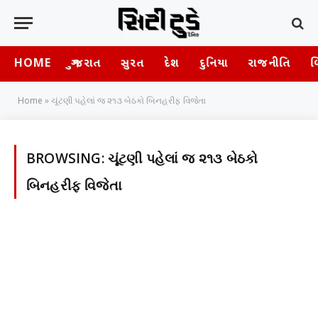
HOME
ગુજરાત
સુરત
દેશ
દુનિયા
રાજનીતિ
બ
Home
»
ચૂંટણી પહેલાં જ ૨૧૩ બેઠકો બિનહરીફ વિજેતા
BROWSING:
ચૂંટણી પહેલાં જ ૨૧૩ બેઠકો
બિનહરીફ વિજેતા