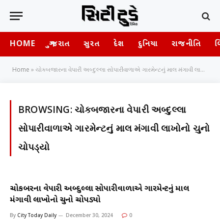
HOME
ગુજરાત
સુરત
દેશ
દુનિયા
રાજનીતિ
બ
Home
»
ચોકબજારના વેપારી અબ્દુલ્લા સોપારીવાળાએ ગારમેન્ટનું માલ મંગાવી લાખોનો ચુનો ચોપડ્યો
BROWSING:
ચોકબજારના વેપારી અબ્દુલ્લા
સોપારીવાળાએ ગારમેન્ટનું માલ મંગાવી લાખોનો ચુનો
ચોપડ્યો
ચોકબજારના વેપારી અબ્દુલ્લા સોપારીવાળાએ ગારમેન્ટનું માલ
મંગાવી લાખોનો ચુનો ચોપડ્યો
By
City Today Daily
December 30, 2024
0