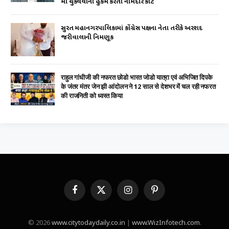
માં ચુકવવાનો હુકમ કરતી નામદાર કોર્ટ
સુરત મહાનગરપાલિકામાં કોંગ્રેસ પક્ષના નેતા તરીકે અરશદ
જરીવાલાની નિમણૂક
राहुल गांधीजी की नफरत छोडो भारत जोडो यात्रा एवं अभिजित दिपके
के जंतर मंतर जेन झी आंदोलन ने 12 साल से देशभर में चल रही नफरत
की राजनिती को ध्वस्त किया
Facebook
X
Instagram
Pinterest
(Twitter)
© 2026
www.citytodaydaily.co.in
|
www.WizInfotech.com
.