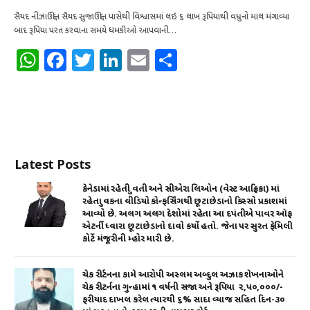
સૈયદ નીઝાઉદ્દીન સૈયદ સુજાઉદ્દીન પાસેથી વિશ્વાસમાં લઇ ૬ લાખ રૂપિયાથી વધુનો માલ મંગાવ્યા
બાદ રૂપિયા પરત કરવાના સમયે ધમકીઓ આપવાની…
W
F
T
Li
E
S
h
a
w
n
m
h
at
c
it
k
ai
ar
s
e
te
e
l
e
A
b
r
dI
Latest Posts
p
o
n
p
o
કેનેડામાં રહેતી યુવતી અને સીએરા લિઓન (વેસ્ટ આફ્રિકા) માં
રહેતા યુવકના વીડિયો કોન્ફર્સિંગથી છૂટાછેડાનો કિસ્સો પ્રકાશમાં
k
આવ્યો છે. અલગ અલગ દેશોમાં રહેતા આ દપંતીએ પાવર ઑફ
એટર્ની ધ્વારા છૂટાછેડાનો દાવો કર્યો હતો. જેના પર સુરત ફેમિલી
કોર્ટે મંજૂરીની મ્હોર મારી છે.
ચેક રીર્ટનના કામે આરોપી અસ્લમ અબ્દુલ અઝાક શેખનાઓને
ચેક રીટર્નના ગુન્હામાં ૧ વર્ષની સજા અને રૂપિયા ₹ ૨,૫૦,૦૦૦/-
ફરીયાદ દાખલ કરેલ ત્યારથી ૬% સાદા વ્યાજ સહિત દિન-૩૦