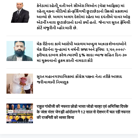
p
o
કેનેડામાં રહેતી યુવતી અને સીએરા લિઓન (વેસ્ટ આફ્રિકા) માં
રહેતા યુવકના વીડિયો કોન્ફર્સિંગથી છૂટાછેડાનો કિસ્સો પ્રકાશમાં
k
આવ્યો છે. અલગ અલગ દેશોમાં રહેતા આ દપંતીએ પાવર ઑફ
એટર્ની ધ્વારા છૂટાછેડાનો દાવો કર્યો હતો. જેના પર સુરત ફેમિલી
કોર્ટે મંજૂરીની મ્હોર મારી છે.
ચેક રીર્ટનના કામે આરોપી અસ્લમ અબ્દુલ અઝાક શેખનાઓને
ચેક રીટર્નના ગુન્હામાં ૧ વર્ષની સજા અને રૂપિયા ₹ ૨,૫૦,૦૦૦/-
ફરીયાદ દાખલ કરેલ ત્યારથી ૬% સાદા વ્યાજ સહિત દિન-૩૦
માં ચુકવવાનો હુકમ કરતી નામદાર કોર્ટ
સુરત મહાનગરપાલિકામાં કોંગ્રેસ પક્ષના નેતા તરીકે અરશદ
જરીવાલાની નિમણૂક
राहुल गांधीजी की नफरत छोडो भारत जोडो यात्रा एवं अभिजित दिपके
के जंतर मंतर जेन झी आंदोलन ने 12 साल से देशभर में चल रही नफरत
की राजनिती को ध्वस्त किया