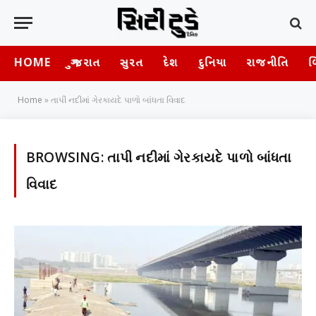
HOME
ગુજરાત
સુરત
દેશ
દુનિયા
રાજનીતિ
બ
Home
»
તાપી નદીમાં ગેરકાયદે પાળો બાંધતા વિવાદ
BROWSING:
તાપી નદીમાં ગેરકાયદે પાળો બાંધતા
વિવાદ