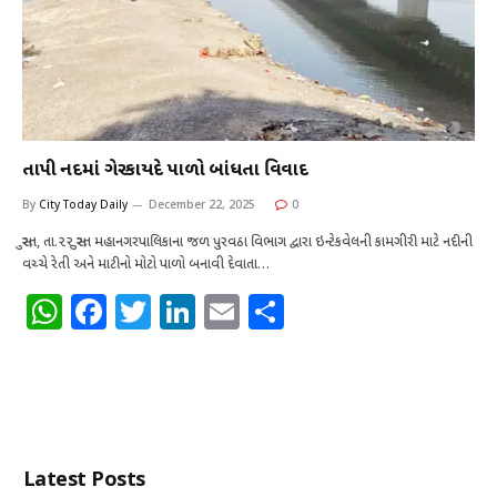
તાપી નદીમાં ગેરકાયદે પાળો બાંધતા વિવાદ
By
City Today Daily
December 22, 2025
0
સુરત, તા.૨૨ સુરત મહાનગરપાલિકાના જળ પુરવઠા વિભાગ દ્વારા ઇન્ટેકવેલની કામગીરી માટે નદીની
વચ્ચે રેતી અને માટીનો મોટો પાળો બનાવી દેવાતા…
W
F
T
Li
E
S
h
a
w
n
m
h
at
c
it
k
ai
ar
s
e
te
e
l
e
A
b
r
dI
Latest Posts
p
o
n