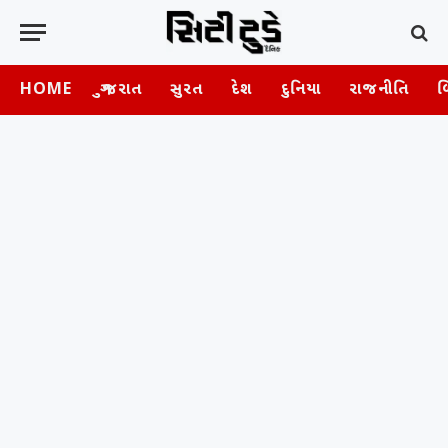
HOME
ગુજરાત
સુરત
દેશ
દુનિયા
રાજનીતિ
બ