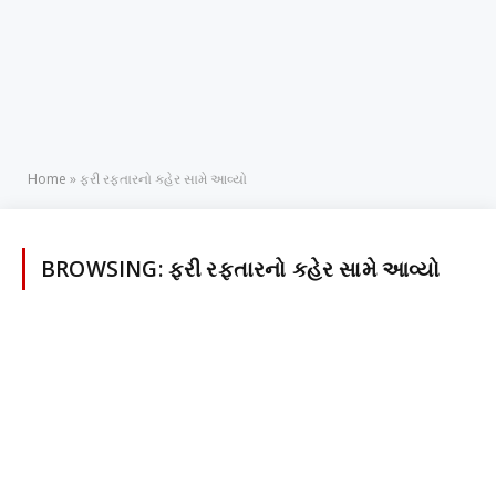
Home
»
ફરી રફ્તારનો કહેર સામે આવ્યો
BROWSING:
ફરી રફ્તારનો કહેર સામે આવ્યો