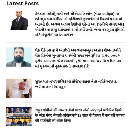
Latest Posts
p
o
n
p
o
કેનેડામાં રહેતી યુવતી અને સીએરા લિઓન (વેસ્ટ આફ્રિકા) માં
રહેતા યુવકના વીડિયો કોન્ફર્સિંગથી છૂટાછેડાનો કિસ્સો પ્રકાશમાં
k
આવ્યો છે. અલગ અલગ દેશોમાં રહેતા આ દપંતીએ પાવર ઑફ
એટર્ની ધ્વારા છૂટાછેડાનો દાવો કર્યો હતો. જેના પર સુરત ફેમિલી
કોર્ટે મંજૂરીની મ્હોર મારી છે.
ચેક રીર્ટનના કામે આરોપી અસ્લમ અબ્દુલ અઝાક શેખનાઓને
ચેક રીટર્નના ગુન્હામાં ૧ વર્ષની સજા અને રૂપિયા ₹ ૨,૫૦,૦૦૦/-
ફરીયાદ દાખલ કરેલ ત્યારથી ૬% સાદા વ્યાજ સહિત દિન-૩૦
માં ચુકવવાનો હુકમ કરતી નામદાર કોર્ટ
સુરત મહાનગરપાલિકામાં કોંગ્રેસ પક્ષના નેતા તરીકે અરશદ
જરીવાલાની નિમણૂક
राहुल गांधीजी की नफरत छोडो भारत जोडो यात्रा एवं अभिजित दिपके
के जंतर मंतर जेन झी आंदोलन ने 12 साल से देशभर में चल रही नफरत
की राजनिती को ध्वस्त किया