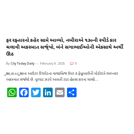
ફરી રફ્તારનો કહેર સામે આવ્યો, નબીરાએ ૧૩૦ની સ્પીડે કાર
ચલાવી અકસ્માત સર્જ્‌યો, બંને સગાભાઈઓની એકસાથે અર્થી
ઊઠી
By
City Today Daily
February 8, 2025
0
સુરત,તા.૦૮ સુરતના આઉટર રિંગરોડના વાલકબ્રિજ ઉપર ૭ ફેબ્રુઆરીની મોડીરાત્રે ગમખ્વાર
અકસ્માત સર્જાયો છે. પૂરપાટ ઝડપે આવતી ટાટા હેક્સા કારના ચાલકે…
W
F
T
Li
E
S
h
a
w
n
m
h
at
c
it
k
ai
ar
s
e
te
e
l
e
A
b
r
dI