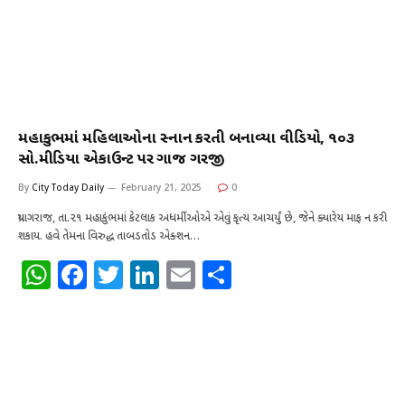
મહાકુંભમાં મહિલાઓના સ્નાન કરતી બનાવ્યા વીડિયો, ૧૦૩
સો.મીડિયા એકાઉન્ટ પર ગાજ ગરજી
By
City Today Daily
February 21, 2025
0
પ્રયાગરાજ, તા.૨૧ મહાકુંભમાં કેટલાક અધર્મીઓએ એવું કૃત્ય આચર્યું છે, જેને ક્યારેય માફ ન કરી
શકાય. હવે તેમના વિરુદ્ધ તાબડતોડ એક્શન…
W
F
T
Li
E
S
h
a
w
n
m
h
at
c
it
k
ai
ar
s
e
te
e
l
e
A
b
r
dI