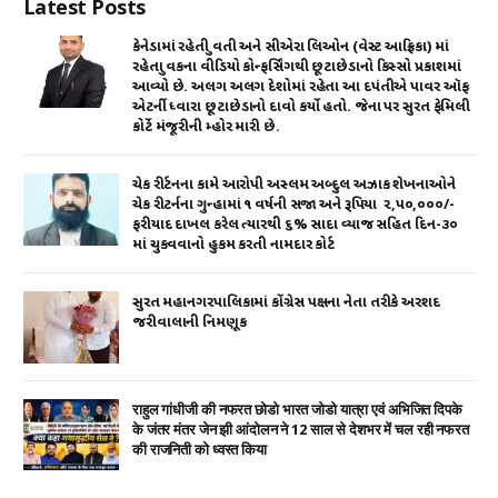
Latest Posts
p
o
n
p
o
કેનેડામાં રહેતી યુવતી અને સીએરા લિઓન (વેસ્ટ આફ્રિકા) માં
રહેતા યુવકના વીડિયો કોન્ફર્સિંગથી છૂટાછેડાનો કિસ્સો પ્રકાશમાં
k
આવ્યો છે. અલગ અલગ દેશોમાં રહેતા આ દપંતીએ પાવર ઑફ
એટર્ની ધ્વારા છૂટાછેડાનો દાવો કર્યો હતો. જેના પર સુરત ફેમિલી
કોર્ટે મંજૂરીની મ્હોર મારી છે.
ચેક રીર્ટનના કામે આરોપી અસ્લમ અબ્દુલ અઝાક શેખનાઓને
ચેક રીટર્નના ગુન્હામાં ૧ વર્ષની સજા અને રૂપિયા ₹ ૨,૫૦,૦૦૦/-
ફરીયાદ દાખલ કરેલ ત્યારથી ૬% સાદા વ્યાજ સહિત દિન-૩૦
માં ચુકવવાનો હુકમ કરતી નામદાર કોર્ટ
સુરત મહાનગરપાલિકામાં કોંગ્રેસ પક્ષના નેતા તરીકે અરશદ
જરીવાલાની નિમણૂક
राहुल गांधीजी की नफरत छोडो भारत जोडो यात्रा एवं अभिजित दिपके
के जंतर मंतर जेन झी आंदोलन ने 12 साल से देशभर में चल रही नफरत
की राजनिती को ध्वस्त किया