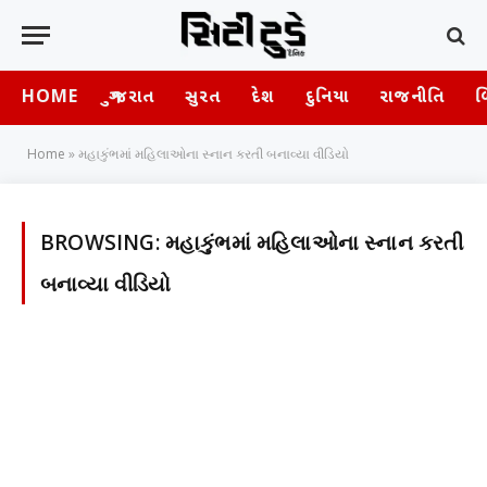
HOME
ગુજરાત
સુરત
દેશ
દુનિયા
રાજનીતિ
બ
Home
»
મહાકુંભમાં મહિલાઓના સ્નાન કરતી બનાવ્યા વીડિયો
BROWSING:
મહાકુંભમાં મહિલાઓના સ્નાન કરતી
બનાવ્યા વીડિયો