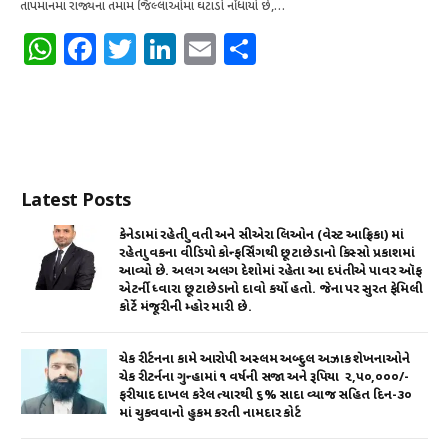
તાપમાનમાં રાજ્યના તમામ જિલ્લાઓમાં ઘટાડો નોંધાયો છે,…
W
F
T
Li
E
S
h
a
w
n
m
h
at
c
it
k
ai
ar
s
e
te
e
l
e
A
b
r
dI
Latest Posts
p
o
n
p
o
કેનેડામાં રહેતી યુવતી અને સીએરા લિઓન (વેસ્ટ આફ્રિકા) માં
રહેતા યુવકના વીડિયો કોન્ફર્સિંગથી છૂટાછેડાનો કિસ્સો પ્રકાશમાં
k
આવ્યો છે. અલગ અલગ દેશોમાં રહેતા આ દપંતીએ પાવર ઑફ
એટર્ની ધ્વારા છૂટાછેડાનો દાવો કર્યો હતો. જેના પર સુરત ફેમિલી
કોર્ટે મંજૂરીની મ્હોર મારી છે.
ચેક રીર્ટનના કામે આરોપી અસ્લમ અબ્દુલ અઝાક શેખનાઓને
ચેક રીટર્નના ગુન્હામાં ૧ વર્ષની સજા અને રૂપિયા ₹ ૨,૫૦,૦૦૦/-
ફરીયાદ દાખલ કરેલ ત્યારથી ૬% સાદા વ્યાજ સહિત દિન-૩૦
માં ચુકવવાનો હુકમ કરતી નામદાર કોર્ટ