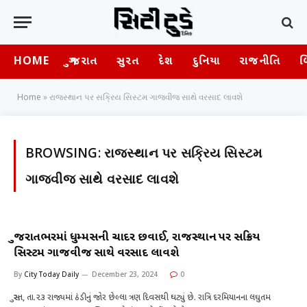
HOME
ગુજરાત
સુરત
દેશ
દુનિયા
રાજનીતિ
બ
Home
»
રાજસ્થાન પર સક્રિય સિસ્ટમ ગાજવીજ સાથે વરસાદ લાવશે
BROWSING:
રાજસ્થાન પર સક્રિય સિસ્ટમ
ગાજવીજ સાથે વરસાદ લાવશે
ગુજરાતભરમાં ધુમ્મસની ચાદર છવાઈ, રાજસ્થાન પર સક્રિય
સિસ્ટમ ગાજવીજ સાથે વરસાદ લાવશે
By
City Today Daily
December 23, 2024
0
સુરત, તા.૨૩ રાજ્યમાં ઠંડીનું જાેર છેલ્લા ત્રણ દિવસથી ઘટ્યું છે. રાત્રિ દરમિયાનના લઘુતમ