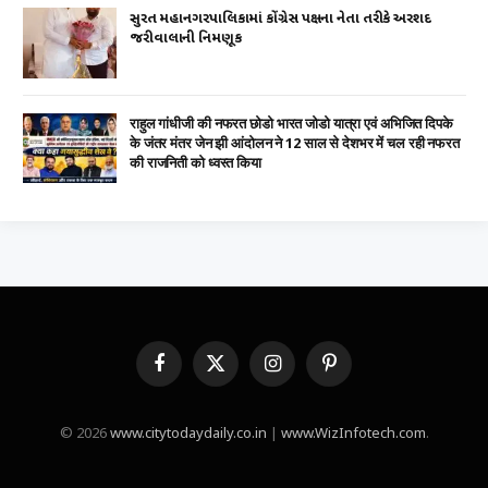
સુરત મહાનગરપાલિકામાં કોંગ્રેસ પક્ષના નેતા તરીકે અરશદ
જરીવાલાની નિમણૂક
राहुल गांधीजी की नफरत छोडो भारत जोडो यात्रा एवं अभिजित दिपके
के जंतर मंतर जेन झी आंदोलन ने 12 साल से देशभर में चल रही नफरत
की राजनिती को ध्वस्त किया
Facebook
X
Instagram
Pinterest
(Twitter)
© 2026
www.citytodaydaily.co.in
|
www.WizInfotech.com
.