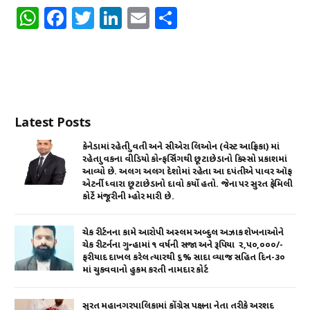
W
F
T
Li
E
S
h
a
w
n
m
h
at
c
it
k
ai
ar
s
e
te
e
l
e
A
b
r
dI
Latest Posts
p
o
n
p
o
કેનેડામાં રહેતી યુવતી અને સીએરા લિઓન (વેસ્ટ આફ્રિકા) માં
રહેતા યુવકના વીડિયો કોન્ફર્સિંગથી છૂટાછેડાનો કિસ્સો પ્રકાશમાં
k
આવ્યો છે. અલગ અલગ દેશોમાં રહેતા આ દપંતીએ પાવર ઑફ
એટર્ની ધ્વારા છૂટાછેડાનો દાવો કર્યો હતો. જેના પર સુરત ફેમિલી
કોર્ટે મંજૂરીની મ્હોર મારી છે.
ચેક રીર્ટનના કામે આરોપી અસ્લમ અબ્દુલ અઝાક શેખનાઓને
ચેક રીટર્નના ગુન્હામાં ૧ વર્ષની સજા અને રૂપિયા ₹ ૨,૫૦,૦૦૦/-
ફરીયાદ દાખલ કરેલ ત્યારથી ૬% સાદા વ્યાજ સહિત દિન-૩૦
માં ચુકવવાનો હુકમ કરતી નામદાર કોર્ટ
સુરત મહાનગરપાલિકામાં કોંગ્રેસ પક્ષના નેતા તરીકે અરશદ