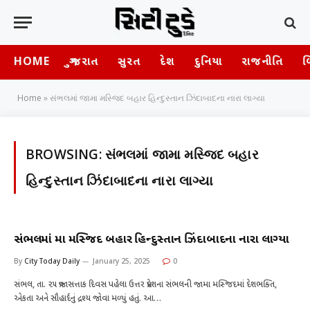
HOME
ગુજરાત
સુરત
દેશ
દુનિયા
રાજનીતિ
બ
Home
»
સંભલમાં જામા મસ્જિદ બહાર હિન્દુસ્તાન ઝિંદાબાદના નારા લાગ્યા
BROWSING:
સંભલમાં જામા મસ્જિદ બહાર
હિન્દુસ્તાન ઝિંદાબાદના નારા લાગ્યા
સંભલમાં જામા મસ્જિદ બહાર હિન્દુસ્તાન ઝિંદાબાદના નારા લાગ્યા
By
City Today Daily
January 25, 2025
0
સંભલ, તા. ૨૫ પ્રજાસત્તાક દિવસ પહેલા ઉત્તર પ્રદેશના સંભલની જામા મસ્જિદમાં દેશભક્તિ,
એકતા અને સૌહાર્દનું દ્રશ્ય જાેવા મળ્યું હતું. આ…