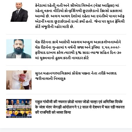
p
o
કેનેડામાં રહેતી યુવતી અને સીએરા લિઓન (વેસ્ટ આફ્રિકા) માં
રહેતા યુવકના વીડિયો કોન્ફર્સિંગથી છૂટાછેડાનો કિસ્સો પ્રકાશમાં
k
આવ્યો છે. અલગ અલગ દેશોમાં રહેતા આ દપંતીએ પાવર ઑફ
એટર્ની ધ્વારા છૂટાછેડાનો દાવો કર્યો હતો. જેના પર સુરત ફેમિલી
કોર્ટે મંજૂરીની મ્હોર મારી છે.
ચેક રીર્ટનના કામે આરોપી અસ્લમ અબ્દુલ અઝાક શેખનાઓને
ચેક રીટર્નના ગુન્હામાં ૧ વર્ષની સજા અને રૂપિયા ₹ ૨,૫૦,૦૦૦/-
ફરીયાદ દાખલ કરેલ ત્યારથી ૬% સાદા વ્યાજ સહિત દિન-૩૦
માં ચુકવવાનો હુકમ કરતી નામદાર કોર્ટ
સુરત મહાનગરપાલિકામાં કોંગ્રેસ પક્ષના નેતા તરીકે અરશદ
જરીવાલાની નિમણૂક
राहुल गांधीजी की नफरत छोडो भारत जोडो यात्रा एवं अभिजित दिपके
के जंतर मंतर जेन झी आंदोलन ने 12 साल से देशभर में चल रही नफरत
की राजनिती को ध्वस्त किया