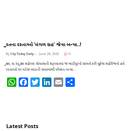
સુરતના રસ્તાઓ ‘મંગળ ગ્રહ’ જેવા બન્યા..!
By
City Today Daily
June 29, 2025
0
સુરત, તા.૨૯ સુરત શહેરમાં ચોમાસાની શરૂઆતમાં જ ખાડીપૂરનો સામનો કરી ચૂકેલા શહેરીજનો હવે
રસ્તાઓ પર પડેલા ખાડાની સમસ્યાથી પરેશાન બન્યા…
W
F
T
Li
E
S
h
a
w
n
m
h
at
c
it
k
ai
ar
s
e
te
e
l
e
A
b
r
dI
Latest Posts
p
o
n