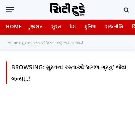
HOME
ગુજરાત
સુરત
દેશ
દુનિયા
રાજનીતિ
બ
Home
»
સુરતના રસ્તાઓ ‘મંગળ ગ્રહ’ જેવા બન્યા..!
BROWSING:
સુરતના રસ્તાઓ ‘મંગળ ગ્રહ’ જેવા
બન્યા..!