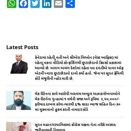
W
F
T
Li
E
S
h
a
w
n
m
h
at
c
it
k
ai
ar
s
e
te
e
l
e
A
b
r
dI
Latest Posts
p
o
n
p
o
કેનેડામાં રહેતી યુવતી અને સીએરા લિઓન (વેસ્ટ આફ્રિકા) માં
રહેતા યુવકના વીડિયો કોન્ફર્સિંગથી છૂટાછેડાનો કિસ્સો પ્રકાશમાં
k
આવ્યો છે. અલગ અલગ દેશોમાં રહેતા આ દપંતીએ પાવર ઑફ
એટર્ની ધ્વારા છૂટાછેડાનો દાવો કર્યો હતો. જેના પર સુરત ફેમિલી
કોર્ટે મંજૂરીની મ્હોર મારી છે.
ચેક રીર્ટનના કામે આરોપી અસ્લમ અબ્દુલ અઝાક શેખનાઓને
ચેક રીટર્નના ગુન્હામાં ૧ વર્ષની સજા અને રૂપિયા ₹ ૨,૫૦,૦૦૦/-
ફરીયાદ દાખલ કરેલ ત્યારથી ૬% સાદા વ્યાજ સહિત દિન-૩૦
માં ચુકવવાનો હુકમ કરતી નામદાર કોર્ટ
સુરત મહાનગરપાલિકામાં કોંગ્રેસ પક્ષના નેતા તરીકે અરશદ
જરીવાલાની નિમણૂક