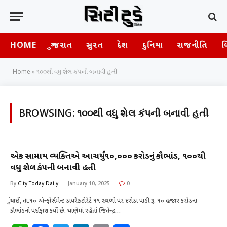
HOME
ગુજરાત
સુરત
દેશ
દુનિયા
રાજનીતિ
બ
Home
»
૧૦૦થી વધુ શેલ કંપની બનાવી હતી
BROWSING:
૧૦૦થી વધુ શેલ કંપની બનાવી હતી
એક સામાન્ય વ્યક્તિએ આચર્યું૧૦,૦૦૦ કરોડનું કૌભાંડ, ૧૦૦થી
વધુ શેલ કંપની બનાવી હતી
By
City Today Daily
January 10, 2025
0
મુંબઈ, તા.૧૦ ઍન્ફોર્સમેન્ટ ડાયરેક્ટોરેટે ૧૧ સ્થળો પર દરોડા પાડી રૂ. ૧૦ હજાર કરોડના
કૌભાંડનો પર્દાફાશ કર્યો છે. થાણેમાં રહેતાં જિતેન્દ્ર…