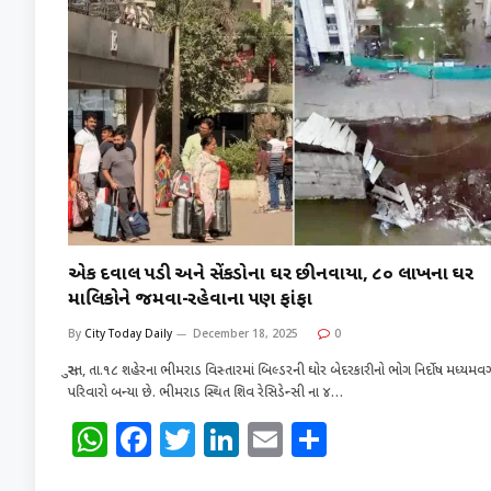
એક દિવાલ પડી અને સેંકડોના ઘર છીનવાયા, ૮૦ લાખના ઘર
માલિકોને જમવા-રહેવાના પણ ફાંફા
By
City Today Daily
December 18, 2025
0
સુરત, તા.૧૮ શહેરના ભીમરાડ વિસ્તારમાં બિલ્ડરની ઘોર બેદરકારીનો ભોગ નિર્દોષ મધ્યમવર્
પરિવારો બન્યા છે. ભીમરાડ સ્થિત શિવ રેસિડેન્સી ના ૪…
W
F
T
Li
E
S
h
a
w
n
m
h