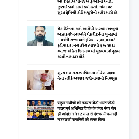
આ દપંતીએ પાવર ઑફ એટર્ની ધ્વારા
છૂટાછેડાનો દાવો કર્યો હતો. જેના પર
સુરત ફેમિલી કોર્ટે મંજૂરીની મ્હોર મારી છે.
ચેક રીર્ટનના કામે આરોપી અસ્લમ અબ્દુલ
અઝાક શેખનાઓને ચેક રીટર્નના ગુન્હામાં
૧ વર્ષની સજા અને રૂપિયા ₹ ૨,૫૦,૦૦૦/-
ફરીયાદ દાખલ કરેલ ત્યારથી ૬% સાદા
વ્યાજ સહિત દિન-૩૦ માં ચુકવવાનો હુકમ
કરતી નામદાર કોર્ટ
સુરત મહાનગરપાલિકામાં કોંગ્રેસ પક્ષના
નેતા તરીકે અરશદ જરીવાલાની નિમણૂક
राहुल गांधीजी की नफरत छोडो भारत जोडो
यात्रा एवं अभिजित दिपके के जंतर मंतर जेन
झी आंदोलन ने 12 साल से देशभर में चल रही
नफरत की राजनिती को ध्वस्त किया