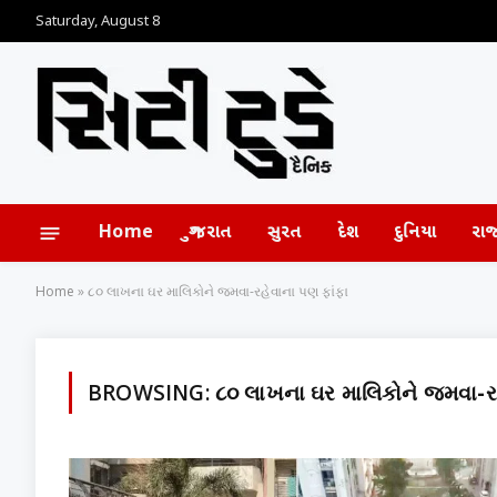
Saturday, August 8
Home
ગુજરાત
સુરત
દેશ
દુનિયા
રા
Home
»
૮૦ લાખના ઘર માલિકોને જમવા-રહેવાના પણ ફાંફા
BROWSING:
૮૦ લાખના ઘર માલિકોને જમવા-ર