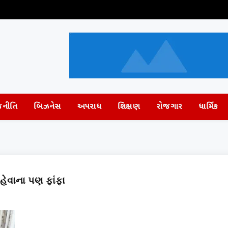
જનીતિ
બિઝનેસ
અપરાધ
શિક્ષણ
રોજગાર
ધાર્મિક
હેવાના પણ ફાંફા