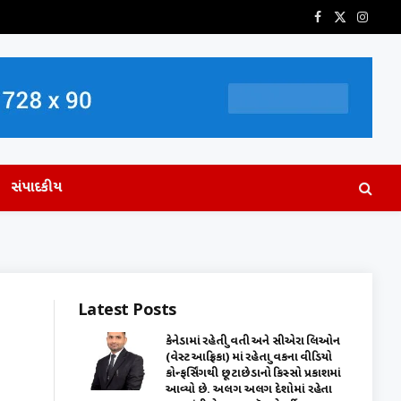
Facebook
X
Insta
(Twitter)
સંપાદકીય
Latest Posts
કેનેડામાં રહેતી યુવતી અને સીએરા લિઓન
(વેસ્ટ આફ્રિકા) માં રહેતા યુવકના વીડિયો
કોન્ફર્સિંગથી છૂટાછેડાનો કિસ્સો પ્રકાશમાં
આવ્યો છે. અલગ અલગ દેશોમાં રહેતા