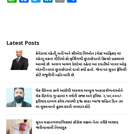
h
a
w
n
m
h
at
c
it
k
ai
ar
s
e
te
e
l
e
A
b
r
dI
Latest Posts
p
o
n
p
o
કેનેડામાં રહેતી યુવતી અને સીએરા લિઓન (વેસ્ટ આફ્રિકા) માં
રહેતા યુવકના વીડિયો કોન્ફર્સિંગથી છૂટાછેડાનો કિસ્સો પ્રકાશમાં
k
આવ્યો છે. અલગ અલગ દેશોમાં રહેતા આ દપંતીએ પાવર ઑફ
એટર્ની ધ્વારા છૂટાછેડાનો દાવો કર્યો હતો. જેના પર સુરત ફેમિલી
કોર્ટે મંજૂરીની મ્હોર મારી છે.
ચેક રીર્ટનના કામે આરોપી અસ્લમ અબ્દુલ અઝાક શેખનાઓને
ચેક રીટર્નના ગુન્હામાં ૧ વર્ષની સજા અને રૂપિયા ₹ ૨,૫૦,૦૦૦/-
ફરીયાદ દાખલ કરેલ ત્યારથી ૬% સાદા વ્યાજ સહિત દિન-૩૦
માં ચુકવવાનો હુકમ કરતી નામદાર કોર્ટ
સુરત મહાનગરપાલિકામાં કોંગ્રેસ પક્ષના નેતા તરીકે અરશદ
જરીવાલાની નિમણૂક