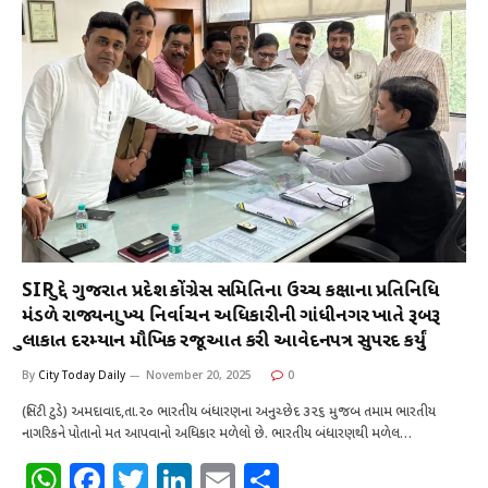
SIR મુદ્દે ગુજરાત પ્રદેશ કોંગ્રેસ સમિતિના ઉચ્ચ કક્ષાના પ્રતિનિધિ
મંડળે રાજ્યના મુખ્ય નિર્વાચન અધિકારીની ગાંધીનગર ખાતે રૂબરૂ
મુલાકાત દરમ્યાન મૌખિક રજૂઆત કરી આવેદનપત્ર સુપરદ કર્યું
By
City Today Daily
November 20, 2025
0
(સિટી ટુડે) અમદાવાદ,તા.૨૦ ભારતીય બંધારણના અનુચ્છેદ ૩૨૬ મુજબ તમામ ભારતીય
નાગરિકને પોતાનો મત આપવાનો અધિકાર મળેલો છે. ભારતીય બંધારણથી મળેલ…
W
F
T
Li
E
S