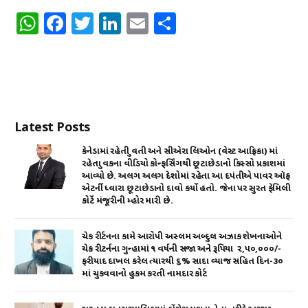
W
F
T
Li
E
S
h
a
w
n
m
h
at
c
it
k
ai
ar
s
e
te
e
l
e
A
b
r
dI
Latest Posts
p
o
n
p
o
કેનેડામાં રહેતી યુવતી અને સીએરા લિઓન (વેસ્ટ આફ્રિકા) માં
રહેતા યુવકના વીડિયો કોન્ફર્સિંગથી છૂટાછેડાનો કિસ્સો પ્રકાશમાં
k
આવ્યો છે. અલગ અલગ દેશોમાં રહેતા આ દપંતીએ પાવર ઑફ
એટર્ની ધ્વારા છૂટાછેડાનો દાવો કર્યો હતો. જેના પર સુરત ફેમિલી
કોર્ટે મંજૂરીની મ્હોર મારી છે.
ચેક રીર્ટનના કામે આરોપી અસ્લમ અબ્દુલ અઝાક શેખનાઓને
ચેક રીટર્નના ગુન્હામાં ૧ વર્ષની સજા અને રૂપિયા ₹ ૨,૫૦,૦૦૦/-
ફરીયાદ દાખલ કરેલ ત્યારથી ૬% સાદા વ્યાજ સહિત દિન-૩૦
માં ચુકવવાનો હુકમ કરતી નામદાર કોર્ટ