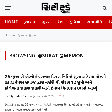
HOME
ગુજરાત
સુરત
દેશ
દુનિયા
રાજનીતિ
બ
Home
»
@surat @memon
BROWSING:
@SURAT @MEMON
26 જાન્યુઆરી એટલે કે પ્રજાસત્તાક દિવસ નિમિત્તે સુરત શહેરમાં મોરબી
ટંકારા મેમણ સમાજ દ્વારા નર્સરી થી ધોરણ 12 સુધી અને
કોલેજના છોકરા છોકરીઓને ઇનામ વિતરણ કરવામાં આવ્યું
By
City Today Daily
January 26, 2025
0
સિટી ટુડે સુરત:૨૬ 26 જાન્યુઆરી એટલે કે પ્રજાસત્તાક દિવસ નિમિત્તે સુરત શહેરમાં મોરબી
ટંકારા મે માણસ સમાજ દ્વારા નર્સરી થી…