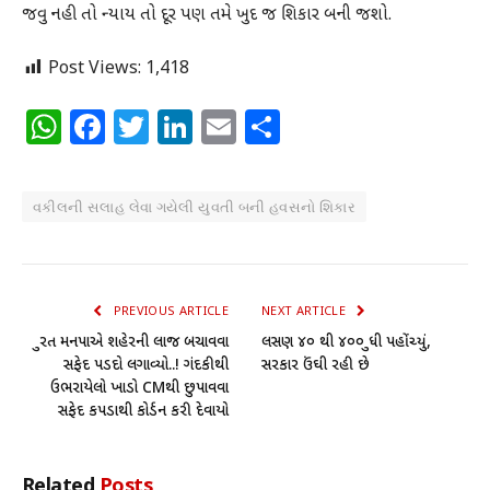
જવુ નહી તો ન્યાય તો દૂર પણ તમે ખુદ જ શિકાર બની જશો.
Post Views:
1,418
WhatsApp
Facebook
Twitter
LinkedIn
Email
Share
વકીલની સલાહ લેવા ગયેલી યુવતી બની હવસનો શિકાર
PREVIOUS ARTICLE
NEXT ARTICLE
સુરત મનપાએ શહેરની લાજ બચાવવા
લસણ ૪૦ થી ૪૦૦ સુધી પહોંચ્યું,
સફેદ પડદો લગાવ્યો..! ગંદકીથી
સરકાર ઉંઘી રહી છે
ઉભરાયેલો ખાડો CMથી છુપાવવા
સફેદ કપડાથી કોર્ડન કરી દેવાયો
Related
Posts