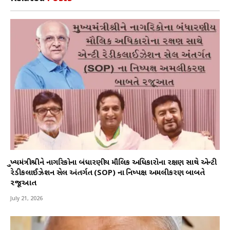
મુખ્યમંત્રીશ્રીને નાગરિકોના બંધારણીય મૌલિક અધિકારોના રક્ષણ સાથે એન્ટી
રેડીકલાઈઝેશન સેલ અંતર્ગત (SOP) ના નિષ્પક્ષ અમલીકરણ બાબતે
રજૂઆત
July 21, 2026