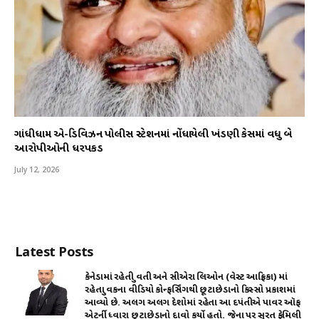
ગાંધીધામ એ-ડિવિઝન પોલીસ સ્ટેશનમાં નોંધાયેલી ખંડણી કેસમાં વધુ બે
આરોપીઓની ધરપકડ
July 12, 2026
Latest Posts
કેનેડામાં રહેતી યુવતી અને સીએરા લિઓન (વેસ્ટ આફ્રિકા) માં
રહેતા યુવકના વીડિયો કોન્ફર્સિંગથી છૂટાછેડાનો કિસ્સો પ્રકાશમાં
આવ્યો છે. અલગ અલગ દેશોમાં રહેતા આ દપંતીએ પાવર ઑફ
એટર્ની ધ્વારા છૂટાછેડાનો દાવો કર્યો હતો. જેના પર સુરત ફેમિલી