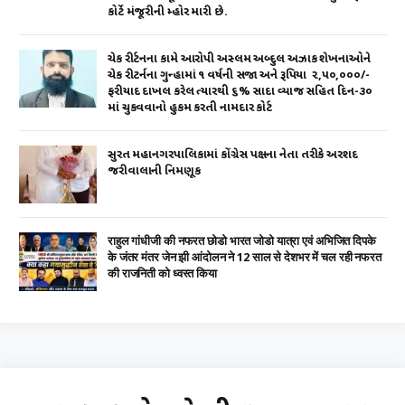
કોર્ટે મંજૂરીની મ્હોર મારી છે.
ચેક રીર્ટનના કામે આરોપી અસ્લમ અબ્દુલ અઝાક શેખનાઓને
ચેક રીટર્નના ગુન્હામાં ૧ વર્ષની સજા અને રૂપિયા ₹ ૨,૫૦,૦૦૦/-
ફરીયાદ દાખલ કરેલ ત્યારથી ૬% સાદા વ્યાજ સહિત દિન-૩૦
માં ચુકવવાનો હુકમ કરતી નામદાર કોર્ટ
સુરત મહાનગરપાલિકામાં કોંગ્રેસ પક્ષના નેતા તરીકે અરશદ
જરીવાલાની નિમણૂક
राहुल गांधीजी की नफरत छोडो भारत जोडो यात्रा एवं अभिजित दिपके
के जंतर मंतर जेन झी आंदोलन ने 12 साल से देशभर में चल रही नफरत
की राजनिती को ध्वस्त किया