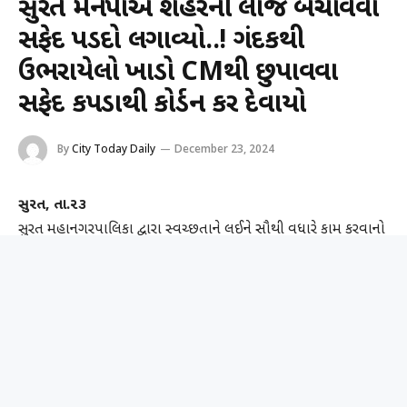
સુરત મનપાએ શહેરની લાજ બચાવવા
સફેદ પડદો લગાવ્યો..! ગંદકીથી
ઉભરાયેલો ખાડો CMથી છુપાવવા
સફેદ કપડાથી કોર્ડન કરી દેવાયો
By
City Today Daily
December 23, 2024
સુરત, તા.૨૩
સુરત મહાનગરપાલિકા દ્વારા સ્વચ્છતાને લઈને સૌથી વધારે કામ કરવાનો
આગ્રહ રાખવામાં આવી રહ્યો છે પરંતુ, હજી પણ એવા કેટલાક વિસ્તારો
છે કે જ્યાં ખાનગી પ્લોટ હોય કે અન્ય મિલકતોની આસપાસ ગંદકીનું
સામ્રાજ્ય જાેવા મળતું હોય છે. ગુજરાતના મુખ્યમંત્રી ગઈકાલે સુરત
શહેરની મુલાકાતે આવ્યા હતા ત્યારે મુખ્યમંત્રીના રૂટ પર વર્ષોથી એક
ખાડો છે તે મુખ્યમંત્રીને દેખાઈ ન જાય તે માટે પાલિકા તંત્રએ આ ખાડાને
સફેદ કપડાથી કોર્ડન કરી લીધો હતો. ડભોલી બીઆરટીએસ રૂટ પર
લોકોની વર્ષો જૂની સમસ્યા પાલિકા હલ કરી શકતી નથી. આ ખાડો