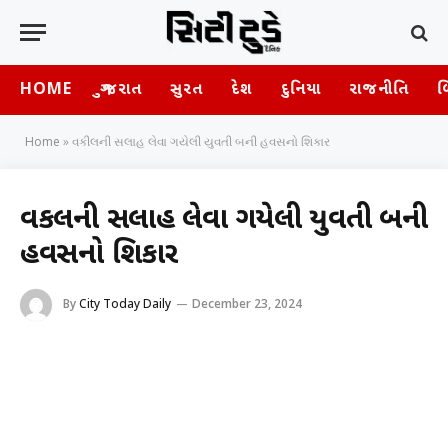
HOME
ગુજરાત
સુરત
દેશ
દુનિયા
રાજનીતિ
બ
Home
»
વકીલની સલાહ લેવા ગયેલી યુવતી બની હવસનો શિકાર
વકીલની સલાહ લેવા ગયેલી યુવતી બની
હવસનો શિકાર
By
City Today Daily
December 23, 2024