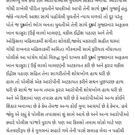
સાંભળ્યું તમે કેવી રીતે આરોપીઓએ યુવતીને શિકાર બનાવી. આરોપીએ
ગોંધી રાખેલી પીડિત યુવતીને ધમકીઓ આપી તેની સાથે દુષ્કર્મ ગુજાર્યું હતું.
જાેકે ન્યાયની આશા સાથે પહોંચેલી યુવતીને ન્યાય મળવો તો દૂર પરંતુ
પોતે જ દુષ્કર્મનો ભોગ બનતા યુવતીએ તેની સાથે દુષ્કર્મ ગુજારનાર અફઝલ
ખાન ઘાસુરા (ઉર્ફે લાલો માલણ), વકીલ ઈદ્રીશ પઠાણ અને તેની
ઓફિસના મહિલાકર્મી સંગીતા સોલંકી,જાવેદ મકરાણી સહીત ઘરમાં
ગોંધી રાખનાર મહિલાકર્મી અમિતા ગૌસ્વામી સામે ફરિયાદ નોંધાવતા
પોલીસે આ પાંચેય લોકો વિરુદ્ધ ગુનો દાખલ કરી દુષ્કર્મ ગુજારનાર અફઝલ
ખાન ઘાસુરા ( ઉર્ફે લાલો માલણ)ની અટકાયત કરી છે અને ફરાર વકીલ
ઈદ્રીસ પઠાણ સહિત તેના સાગરીતોની શોધખોળ હાથ ધરી છે.
હાલ તો પોલીસે એક આરોપીની અટકાયત કરીને સઘન પૂછપરછ હાથ
ધરી છે સાથે જ અન્ય તમામ ફરાર આરોપીની શોધખોળ હાથ ધરી છે
અને એ દિશામાં પણ તપાસ હાથ ધરી છે કે આરોપીઓએ અન્ય કોઈને
શિકાર બનાવ્યા છે કે કેમ તેમજ અન્ય કોઈ ગુના આચર્યા છે કે કેમપ.. હવે
જાેવુ એ રહ્યું કે પોલીસ તપાસમાં શું સામે આવે છે અને અન્ય આરોપીઓ
ક્યારે પોલીસ પાંજરે પુરાય છે. પણ આ કિસ્સો તમામ લોકો માટે પણ
ચેતવણીરૂપ છે કે ગુગલનાં સહારે ગમે તેની પાસે સલાહ લેવા ન પહોંચી