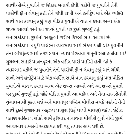
સાથીઓએ યુવતીને જ શિકાર બનાવી દીધી. વકીલે જ યુવતીને તેની
પાસેથી ફી ન લેવાનું કહી તેને ગોંધી રાખી અને હનીટ્રેપ માટે એક વ્યક્તિ
સાથે વાત કરવાનું કહ્યું પણ પીડિત યુવતીએ વાત ન કરતા અન્ય એક
શખ્સ આવ્યો અને આ શખ્સે યુવતી પર દુષ્કર્મ ગુજાર્યું હતું.
બનાસકાંઠામાં દુષ્કર્મનો અજીબો-ગરીબ કિસ્સો સામે આવ્યો છે.
બનાસકાંઠામાં બ્યુટી પાર્લરના વ્યવસાય સાથે સંકળાયેલી એક યુવતીને
તેના બોયફ્રેન્ડ સાથે તકરાર થતા ન્યાય મેળવવા કાનૂની સલાહ લેવા માટે
ગૂગલનાં સહારે પાલનપુરના એક વકીલ પાસે પહોંચી હતી. જાે કે
ત્યારબાદ વકીલે જ યુવતીને તેની પાસેથી ફી ન લેવાનું કહ્યું અને ગોંધી
રાખી અને હનીટ્રેપ માટે એક વ્યક્તિ સાથે વાત કરવાનું કહ્યું પણ પીડિત
યુવતીએ વાત ન કરતા અન્ય એક શખ્સ આવ્યો અને આ શખ્સે યુવતી
પર દુષ્કર્મ ગુજાર્યું હતું. જાેકે પીડિત યુવતી આ વકીલ અને તેના સાગરીતોની
ચુંગાલમાંથી મુક્ત થઈ અને પાલનપુર પશ્ચિમ પોલીસ મથકે પહોંચી તેની
સાથે દુષ્કર્મ ગુજારનાર અફઝલ ઘાસુરા (ઉર્ફે લાલો માલણ) વકીલ ઈદ્રીશ
પઠાણ સહિત ૫ લોકો સામે ફરિયાદ નોંધાવતા પોલીસે ગુનો નોંધી દુષ્કર્મ
આચરનાર શખ્સની અટકાયત કરી વધુ તપાસ હાથ ધરી છે.