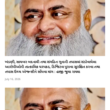
ખંડણી, સાયબર બદનામી તથા સંગઠિત ગુનાની તપાસમાં સંડોવાયેલા
આરોપીઓની તાત્કાલિક ધરપકડ, ડિજિટલ પુરાવા સુરક્ષિત કરવા તથા
તપાસ ઉચ્ચ એજન્સીને સોંપવા માંગ : હાજી જુમા રાયમા
July 16, 2026