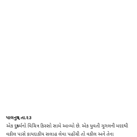
પાલનપુર,તા.૨૩
એક દુષ્કર્મનો વિચિત્ર કિસ્સો સામે આવ્યો છે. એક યુવતી ગૂગલની મદદથી
વકીલ પાસે કાયદાકીય સલાહ લેવા પહોંચી તો વકીલ અને તેના