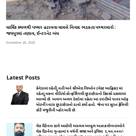
ધાર્મિક સ્થળથી પથ્થર હટાવવા મામલે વિવાદ ભડકતા પથ્થરમારો :
જયપુરમાં તણાવ, ઈન્ટરનેટ બંધ
December 26, 2025
Latest Posts
કેનેડામાં રહેતી યુવતી અને સીએરા લિઓન (વેસ્ટ આફ્રિકા) માં
રહેતા યુવકના વીડિયો કોન્ફર્સિંગથી છૂટાછેડાનો કિસ્સો પ્રકાશમાં
આવ્યો છે. અલગ અલગ દેશોમાં રહેતા આ દપંતીએ પાવર ઑફ
એટર્ની ધ્વારા છૂટાછેડાનો દાવો કર્યો હતો. જેના પર સુરત ફેમિલી
કોર્ટે મંજૂરીની મ્હોર મારી છે.
ચેક રીર્ટનના કામે આરોપી અસ્લમ અબ્દુલ અઝાક શેખનાઓને
ચેક રીટર્નના ગુન્હામાં ૧ વર્ષની સજા અને રૂપિયા ₹ ૨,૫૦,૦૦૦/-