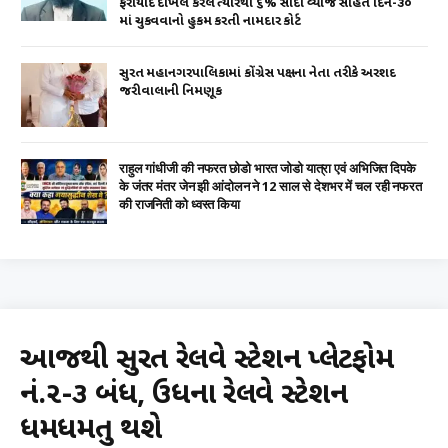
ફરીયાદ દાખલ કરેલ ત્યારથી ૬% સાદા વ્યાજ સહિત દિન-૩૦
માં ચુકવવાનો હુકમ કરતી નામદાર કોર્ટ
સુરત મહાનગરપાલિકામાં કોંગ્રેસ પક્ષના નેતા તરીકે અરશદ
જરીવાલાની નિમણૂક
राहुल गांधीजी की नफरत छोडो भारत जोडो यात्रा एवं अभिजित दिपके
के जंतर मंतर जेन झी आंदोलन ने 12 साल से देशभर में चल रही नफरत
की राजनिती को ध्वस्त किया
આજથી સુરત રેલવે સ્ટેશન પ્લેટફોમ
નં.૨-૩ બંધ, ઉધના રેલવે સ્ટેશન
ધમધમતુ થશે