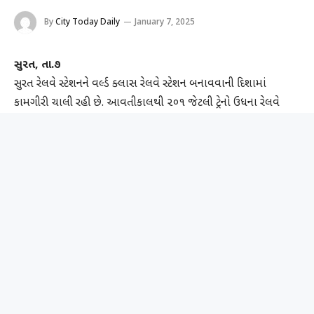
By
City Today Daily
January 7, 2025
સુરત, તા.૭
સુરત રેલવે સ્ટેશનને વર્લ્ડ ક્લાસ રેલવે સ્ટેશન બનાવવાની દિશામાં
કામગીરી ચાલી રહી છે. આવતીકાલથી ૨૦૧ જેટલી ટ્રેનો ઉધના રેલવે
સ્ટેશન પરથી આવાગમન થશે. આ કામગીરીની સમીક્ષા કરવા પશ્રિમ
રેલવેના મુખ્ય જનસંપર્ક અધિકારી વિનીત અભિષેક ગઈકાલે સુરત આવ્યાં
હતા અને સુરત રેલવે સ્ટેશન પ્લેટફોર્મ નં.૨-૩ની રિડેવલપમેન્ટની કામગીરીને
પગલે ઉધના રેલવે સ્ટેશન ઉપર ડ્રાયવર્ટ કરાયેલી ટ્રેનોને પગલે મુસાફરોને
અસુવિધા ન થાય એ માટે મુખ્ય જનસંપર્ક અધિકારી વિનીત અભિષેકે
ક્યુઆર કોડ જાહેર કર્યો હતો. મુખ્ય જનસંપર્ક અધિકારી વિનીત અભિષેકે
જણાવ્યું હતું કે સુરત રેલ્વે સ્ટેશનના પ્લેટફોર્મ-૨ અને ૩ એ ૮મી
જાન્યુઆરીથી ૬૦ દિવસ માટે ટ્રેન વ્યવહાર બંધ રાખવામાં આવ્યા છે. તેને
બંધ કરીને બ્લોક લેવા માટે પશ્ચિમ રેલવેએ રેલવે બોર્ડને પ્રસ્તાવ મોકલ્યો
હતો, જેને હવે મંજૂર કરવામાં આવ્યો હતો. ૬૦ દિવસ માટે પ્લેટફોર્મ
નંબર-૨ અને ૩ બંધ રહેતા તમામ ટ્રેનોને ઉધના સ્ટેશન પરથી ચલાવવામાં