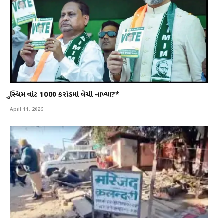
મુસ્લિમ વોટ 1000 કરોડમાં વેચી નાખ્યા?*
April 11, 2026