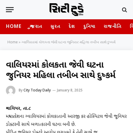
HOME
ગુજરાત
સુરત
દેશ
દુનિયા
રાજનીતિ
બ
Home
»
ગ્વાલિયરમાં કોલકતા જેવી ઘટના જુનિયર મહિલા તબીબ સાથે દુષ્કર્મ
ગ્વાલિયરમાં કોલકતા જેવી ઘટના
જુનિયર મહિલા તબીબ સાથે દુષ્કર્મ
By
City Today Daily
January 8, 2025
ગ્વાલિયર, તા.૮
મધ્યપ્રદેશના ગ્વાલિયરમાં કોલકાતાની આરજી કર હોસ્પિટલ જેવી જૂનિયર
ડોક્ટરની સાથે બળાત્કારની ઘટના બની છે.
પીડિત જૂનિયર ડોક્ટરે આરોપ લગાવ્યો કે તેની સાથે જ