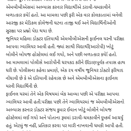
એમબીબીએસમાં અભ્યાસ કરનાર વિદ્યાર્થીએ ડરાવી-ધમકાવીને
બળાત્કાર કર્યાે હતો. આ મામલા પછી ફરી એક વાર કોલકાતામાં બનેલી
આરજી કર મેડિકલ કોલેજની ઘટના તાજી થઈ અને વિદ્યાર્થિનીઓની
સુરક્ષા પર પ્રશ્નો પેદા થયા છે.
જૂનિયર મહિલા ડોક્ટર દતિયાથી એમબીબીએસની ફાઈનલ યરની પરીક્ષા
આપવા ગ્વાલિયર આવી હતી. જ્યાં સાથી વિદ્યાર્થી(આરોપી) ખોટું
બોલીને બોયજ હોસ્ટેલમાં લઈ ગયો, અને પછી બળાત્કાર કર્યાે હતો.
આ મામલામાં પોલીસે આરોપીની ધરપકડ કરીને ઊંડાણપૂર્વક તપાસ હાથ
ધરી છે. પોલીસના કહેવા પ્રમાણે, એક ૨૫ વર્ષીય જૂનિયર ડોક્ટરે ફરિયાદ
નોંધાવી છે કે એ દતિયાની રહેવાસ છે અને એમબીબીએસના ફાઈનલ
યરની વિદ્યાર્થિની છે.
ફાઈનલ યરમાં તેને એક વિષયમાં બેક આવ્યા પછી એ પરીક્ષા આપવા
ગ્વાલિયર આવી હતી.પરીક્ષા પછી તેને ગ્વાલિયરમાં જ એમબીબીએસનો
અભ્યાસ કરનાર ડોક્ટર સંજય કુમાર ઈવાન ખોટું બોલીને બોયજ
હોસ્ટેલમાં લઈ ગયો અને પોતાના રૂમમાં ડરાવી-ધમકાવીને દુષ્કર્મ આચર્યું
હતું. એટલું જ નહીં, પ્રતિકાર કરવા પર મારી નાખવાની ધમકી આપી હતી.