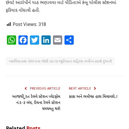
છેવટે આરોપીને પાઠ ભણાવવા માટે પીડિતાએ કંબૂ પોલીસ સ્ટેશનમાં
ફરિયાદ નોંધાવી હતી.
Post Views:
318
WhatsApp
Facebook
Twitter
LinkedIn
Email
Share
ગ્વાલિયરમાં કોલકતા જેવી ઘટના જુનિયર મહિલા તબીબ સાથે દુષ્કર્મ
PREVIOUS ARTICLE
NEXT ARTICLE
આજથી સુરત રેલવે સ્ટેશન પ્લેટફોમ
કાકા અને ભત્રીજા હાથ મિલાવશે..!
નં.૨-૩ બંધ, ઉધના રેલવે સ્ટેશન
ધમધમતુ થશે
Related
Posts