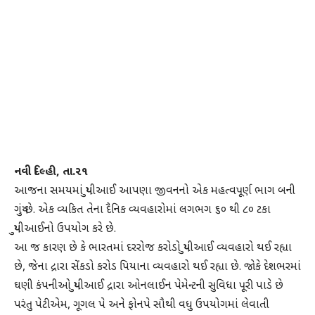
નવી દિલ્હી, તા.૨૧
આજના સમયમાં યુપીઆઈ આપણા જીવનનો એક મહત્વપૂર્ણ ભાગ બની
ગયું છે. એક વ્યકિત તેના દૈનિક વ્યવહારોમાં લગભગ ૬૦ થી ૮૦ ટકા
યુપીઆઈનો ઉપયોગ કરે છે.
આ જ કારણ છે કે ભારતમાં દરરોજ કરોડો યુપીઆઈ વ્યવહારો થઈ રહ્યા
છે, જેના દ્રારા સેંકડો કરોડ પિયાના વ્યવહારો થઈ રહ્યા છે. જાેકે દેશભરમાં
ઘણી કંપનીઓ યુપીઆઈ દ્રારા ઓનલાઈન પેમેન્ટની સુવિધા પૂરી પાડે છે
પરંતુ પેટીએમ, ગૂગલ પે અને ફોનપે સૌથી વધુ ઉપયોગમાં લેવાતી