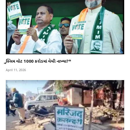
મુસ્લિમ વોટ 1000 કરોડમાં વેચી નાખ્યા?*
April 11, 2026