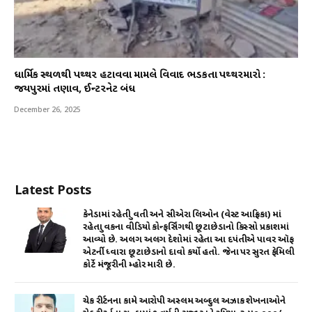
ધાર્મિક સ્થળથી પથ્થર હટાવવા મામલે વિવાદ ભડકતા પથ્થરમારો :
જયપુરમાં તણાવ, ઈન્ટરનેટ બંધ
December 26, 2025
Latest Posts
કેનેડામાં રહેતી યુવતી અને સીએરા લિઓન (વેસ્ટ આફ્રિકા) માં
રહેતા યુવકના વીડિયો કોન્ફર્સિંગથી છૂટાછેડાનો કિસ્સો પ્રકાશમાં
આવ્યો છે. અલગ અલગ દેશોમાં રહેતા આ દપંતીએ પાવર ઑફ
એટર્ની ધ્વારા છૂટાછેડાનો દાવો કર્યો હતો. જેના પર સુરત ફેમિલી
કોર્ટે મંજૂરીની મ્હોર મારી છે.
ચેક રીર્ટનના કામે આરોપી અસ્લમ અબ્દુલ અઝાક શેખનાઓને