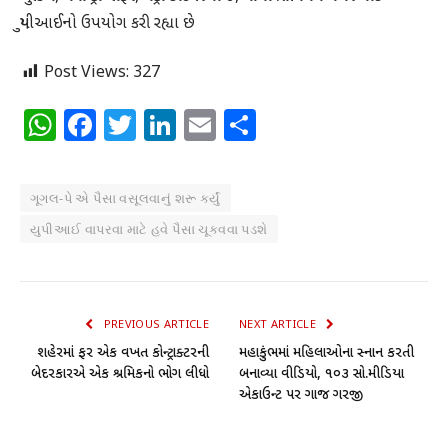
યુપીઆઈનો ઉપયોગ કરી રહ્યા છે
Post Views:
327
WhatsApp
Facebook
Twitter
LinkedIn
Email
Share
ગૂગલ-પે એ પૈસા વસૂલવાનું શરૂ કર્યું
યુપીઆઈ વાપરવા માટે હવે પૈસા ચૂકવવા પડશે
PREVIOUS ARTICLE
NEXT ARTICLE
શહેરમાં ફરી એક વખત કોન્ટ્રાક્ટરની
મહાકુંભમાં મહિલાઓના સ્નાન કરતી
બેદરકારીએ એક શ્રમિકનો ભોગ લીધો
બનાવ્યા વીડિયો, ૧૦૩ સો.મીડિયા
એકાઉન્ટ પર ગાજ ગરજી