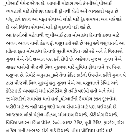
યુપીઆઈ પેમેન્ટ એપ્સ છે. આમાંની મોટાભાગની કંપનીઓ યુપીઆઈ
વ્યવહારો માટે કોઈપણ પ્રકારની ફી નથી લેતી અને વ્યવહારો મફત છે
પરંતુ હવે કદાચ આ મફત સેવાઓ લોકો માટે ટૂંક સમયમાં બધં થઈ શકે
છે અને વિવિધ સેવાઓ માટે ફી ચૂકવવી પડી શકે છે.
આ કંપનીઓ પહેલાથી જ યુપીઆઈ દ્રારા મોબાઇલ રિચાર્જ કરવા માટે
અલગ અલગ નામો હેઠળ ફી વસૂલ કરી રહી છે પરંતુ હવે વસૂલાતની આ
પ્રક્રિયા ફકત મોબાઇલ રિચાર્જ પૂરતી મર્યાદિત નહીં રહે અને તે વિસ્તરશે.
ગુગલ પેએ તેની શઆત પણ કરી દીધી છે. અહેવાલ મુજબ, ગુગલ પેએ
ગ્રાહક પાસેથી વીજળી બિલ ચૂકવવા માટે સુવિધા ફીના નામે ૧૫ પિયા
વસૂલ્યા છે. રિપોર્ટ અનુસાર, યુઝરે તેના ક્રેડિટ કાર્ડનો ઉપયોગ કરીને ગુગલ પે
દ્રારા વીજળી બિલ ચૂકવ્યું હતું. ગૂગલ પેએ આ વસૂલાતને ડેબિટ અને
ક્રેડિટ કાર્ડ વ્યવહારો માટે પ્રોસેસિંગ ફી તરીકે વર્ણવી હતી અને તેમાં
જીએસટીનો સમાવેશ થતો હતો. યુપીઆઈનો ઉપયોગ ફકત દુકાનોમાં
ખરીદી માટે જ નહીં પરંતુ ઘણી અન્ય સેવાઓ માટે પણ થઈ રહ્યો છે.
આજકાલ લોકો પેટ્રોલ–ડીઝલ, મોબાઇલ રિચાર્જ, ડીટીએચ રિચાર્જ,
વિવિધ પ્રકારના બિલ પેમેન્ટ, રેલ્વે–લાઇટ ટિકિટ, મૂવી ટિકિટ, ફાસ્ટેગ, ગેસ
બુકિંગ, મની ટ્રાન્સફર, મેટ્રો કાર્ડ રિચાર્જ, વીમા પ્રીમિયમ વગેરે માટે