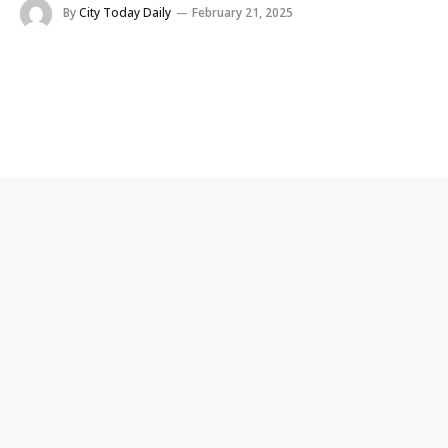
By
City Today Daily
February 21, 2025
સુરત,તા.૨૧
સુરતના અઠવામાં દીવાલ ધરાશાયી થતા શ્રમિકનું મોત નિપજ્યું છે. મકાઈ
પુલમાં જર્જરિત ઈમારત તોડતા દરમિયાન દુર્ઘટના બની હતી. મળતી
માહિતી અનુસાર સેફટી સાધનો વિના જ શ્રમિકો કામ કરી રહ્યાં હતા.