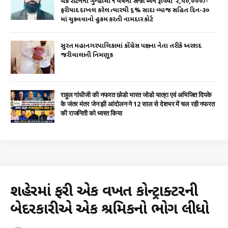
ચેક રીટર્નના ગુન્હામાં ૧ વર્ષની સજા અને રૂપિયા ₹ ૨,૫૦,૦૦૦/-
ફરીયાદ દાખલ કરેલ ત્યારથી ૬% સાદા વ્યાજ સહિત દિન-૩૦
માં ચુકવવાનો હુકમ કરતી નામદાર કોર્ટ
સુરત મહાનગરપાલિકામાં કોંગ્રેસ પક્ષના નેતા તરીકે અરશદ
જરીવાલાની નિમણૂક
राहुल गांधीजी की नफरत छोडो भारत जोडो यात्रा एवं अभिजित दिपके
के जंतर मंतर जेन झी आंदोलन ने 12 साल से देशभर में चल रही नफरत
की राजनिती को ध्वस्त किया
શહેરમાં ફરી એક વખત કોન્ટ્રાક્ટરની
બેદરકારીએ એક શ્રમિકનો ભોગ લીધો