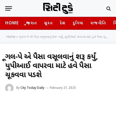
HOME
ગુજરાત
સુરત
દેશ
દુનિયા
રાજનીતિ
બ
Home
»
ગૂગલ-પે એ પૈસા વસૂલવાનું શરૂ કર્યું, યુપીઆઈ વાપરવા માટે હવે પૈસા ચૂકવવા પડશે
ગૂગલ-પે એ પૈસા વસૂલવાનું શરૂ કર્યું,
યુપીઆઈ વાપરવા માટે હવે પૈસા
ચૂકવવા પડશે
By
City Today Daily
February 21, 2025