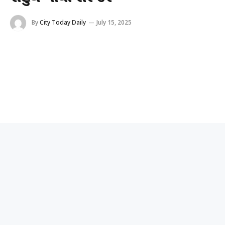
By
City Today Daily
July 15, 2025
લખનઉ,તા.૧૫
લખનઉની એમપી-એમએલએ કોર્ટમાં આજે રાહુલ ગાંધીના એક કેસ