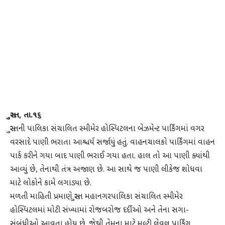
સુરત, તા.૧૬
સુરતની પાલિકા સંચાલિત સ્મીમેર હોસ્પિટલના બેઝમેન્ટ પાર્કિંગમાં વગર
વરસાદે પાણી ભરાતા આશ્ચર્ય સર્જાયું હતું. વાહનચાલકો પાર્કિંગમાં વાહન
પાર્ક કરીને ગયા બાદ પાણી ભરાઈ ગયા હતા. હાલ તો આ પાણી ક્યાંથી
આવ્યું છે, તેનાથી તંત્ર અજાણ છે. આ સાથે જ પાણી લીકેજ શોધવા
માટે લોકોને કામે લગાડ્યા છે.
મળતી માહિતી પ્રમાણે સુરત મહાનગરપાલિકા સંચાલિત સ્મીમેર
હોસ્પિટલમાં મોટી સંખ્યામાં રોજબરોજ દર્દીઓ અને તેના સગા-
સંબંધીઓ આવતા હોય છે. જેથી તેમના માટે મલ્ટી લેવલ પાર્કિંગ