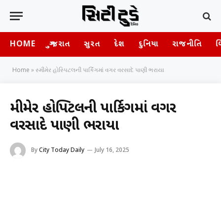
HOME
ગુજરાત
સુરત
દેશ
દુનિયા
રાજનીતિ
બ
Home
»
સ્મીમેર હોસ્પિટલની પાર્કિગમાં વગર વરસાદે પાણી ભરાયા
સ્મીમેર હોસ્પિટલની પાર્કિગમાં વગર
વરસાદે પાણી ભરાયા
By
City Today Daily
July 16, 2025