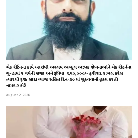
ચેક રીર્ટનના કામે આરોપી અસ્લમ અબ્દુલ અઝાક શેખનાઓને ચેક રીટર્નના
ગુન્હામાં ૧ વર્ષની સજા અને રૂપિયા ₹ ૨,૫૦,૦૦૦/- ફરીયાદ દાખલ કરેલ
ત્યારથી ૬% સાદા વ્યાજ સહિત દિન-૩૦ માં ચુકવવાનો હુકમ કરતી
નામદાર કોર્ટ
August 2, 2026