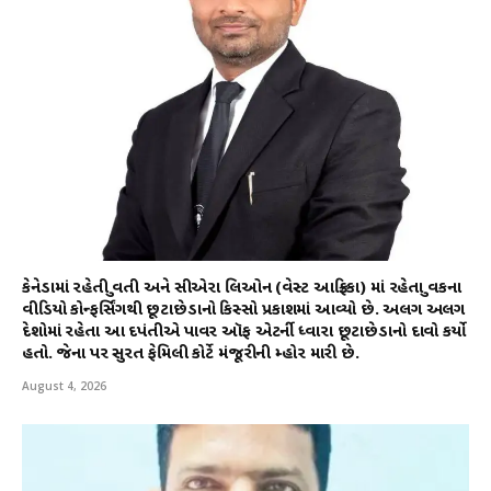
કેનેડામાં રહેતી યુવતી અને સીએરા લિઓન (વેસ્ટ આફ્રિકા) માં રહેતા યુવકના
વીડિયો કોન્ફર્સિંગથી છૂટાછેડાનો કિસ્સો પ્રકાશમાં આવ્યો છે. અલગ અલગ
દેશોમાં રહેતા આ દપંતીએ પાવર ઑફ એટર્ની ધ્વારા છૂટાછેડાનો દાવો કર્યો
હતો. જેના પર સુરત ફેમિલી કોર્ટે મંજૂરીની મ્હોર મારી છે.
August 4, 2026