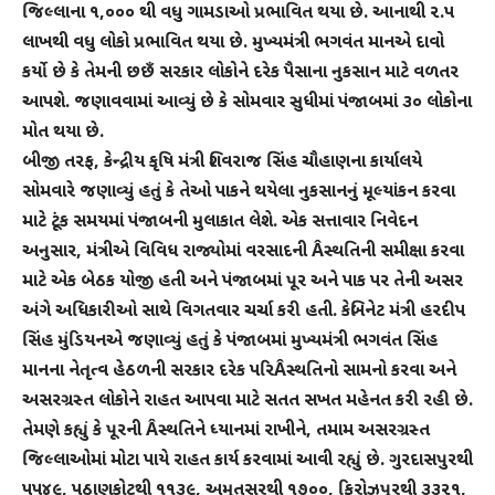
જિલ્લાના ૧,૦૦૦ થી વધુ ગામડાઓ પ્રભાવિત થયા છે. આનાથી ૨.૫
લાખથી વધુ લોકો પ્રભાવિત થયા છે. મુખ્યમંત્રી ભગવંત માનએ દાવો
કર્યો છે કે તેમની છછઁ સરકાર લોકોને દરેક પૈસાના નુકસાન માટે વળતર
આપશે. જણાવવામાં આવ્યું છે કે સોમવાર સુધીમાં પંજાબમાં ૩૦ લોકોના
મોત થયા છે.
બીજી તરફ, કેન્દ્રીય કૃષિ મંત્રી શિવરાજ સિંહ ચૌહાણના કાર્યાલયે
સોમવારે જણાવ્યું હતું કે તેઓ પાકને થયેલા નુકસાનનું મૂલ્યાંકન કરવા
માટે ટૂંક સમયમાં પંજાબની મુલાકાત લેશે. એક સત્તાવાર નિવેદન
અનુસાર, મંત્રીએ વિવિધ રાજ્યોમાં વરસાદની Âસ્થતિની સમીક્ષા કરવા
માટે એક બેઠક યોજી હતી અને પંજાબમાં પૂર અને પાક પર તેની અસર
અંગે અધિકારીઓ સાથે વિગતવાર ચર્ચા કરી હતી. કેબિનેટ મંત્રી હરદીપ
સિંહ મુંડિયનએ જણાવ્યું હતું કે પંજાબમાં મુખ્યમંત્રી ભગવંત સિંહ
માનના નેતૃત્વ હેઠળની સરકાર દરેક પરિÂસ્થતિનો સામનો કરવા અને
અસરગ્રસ્ત લોકોને રાહત આપવા માટે સતત સખત મહેનત કરી રહી છે.
તેમણે કહ્યું કે પૂરની Âસ્થતિને ધ્યાનમાં રાખીને, તમામ અસરગ્રસ્ત
જિલ્લાઓમાં મોટા પાયે રાહત કાર્ય કરવામાં આવી રહ્યું છે. ગુરદાસપુરથી
૫૫૪૯, પઠાણકોટથી ૧૧૩૯, અમૃતસરથી ૧૭૦૦, ફિરોઝપુરથી ૩૩૨૧,