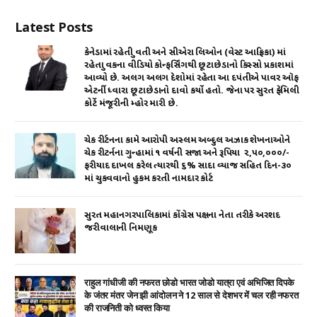
Latest Posts
કેનેડામાં રહેતી યુવતી અને સીએરા લિઓન (વેસ્ટ આફ્રિકા) માં
રહેતા યુવકના વીડિયો કોન્ફર્સિંગથી છૂટાછેડાનો કિસ્સો પ્રકાશમાં
આવ્યો છે. અલગ અલગ દેશોમાં રહેતા આ દપંતીએ પાવર ઑફ
એટર્ની ધ્વારા છૂટાછેડાનો દાવો કર્યો હતો. જેના પર સુરત ફેમિલી
કોર્ટે મંજૂરીની મ્હોર મારી છે.
ચેક રીર્ટનના કામે આરોપી અસ્લમ અબ્દુલ અઝાક શેખનાઓને
ચેક રીટર્નના ગુન્હામાં ૧ વર્ષની સજા અને રૂપિયા ₹ ૨,૫૦,૦૦૦/-
ફરીયાદ દાખલ કરેલ ત્યારથી ૬% સાદા વ્યાજ સહિત દિન-૩૦
માં ચુકવવાનો હુકમ કરતી નામદાર કોર્ટ
સુરત મહાનગરપાલિકામાં કોંગ્રેસ પક્ષના નેતા તરીકે અરશદ
જરીવાલાની નિમણૂક
राहुल गांधीजी की नफरत छोडो भारत जोडो यात्रा एवं अभिजित दिपके
के जंतर मंतर जेन झी आंदोलन ने 12 साल से देशभर में चल रही नफरत
की राजनिती को ध्वस्त किया