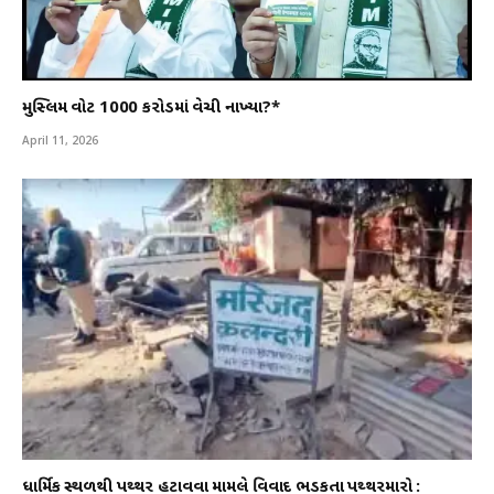
મુસ્લિમ વોટ 1000 કરોડમાં વેચી નાખ્યા?*
April 11, 2026
ધાર્મિક સ્થળથી પથ્થર હટાવવા મામલે વિવાદ ભડકતા પથ્થરમારો :