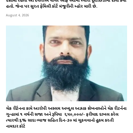
દેશોમાં રહેતા આ દપંતીએ પાવર ઑફ એટર્ની ધ્વારા છૂટાછેડાનો દાવો કર્યો
હતો. જેના પર સુરત ફેમિલી કોર્ટે મંજૂરીની મ્હોર મારી છે.
August 4, 2026
ચેક રીર્ટનના કામે આરોપી અસ્લમ અબ્દુલ અઝાક શેખનાઓને ચેક રીટર્નના
ગુન્હામાં ૧ વર્ષની સજા અને રૂપિયા ₹ ૨,૫૦,૦૦૦/- ફરીયાદ દાખલ કરેલ
ત્યારથી ૬% સાદા વ્યાજ સહિત દિન-૩૦ માં ચુકવવાનો હુકમ કરતી
નામદાર કોર્ટ