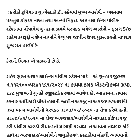
:: કરોડો રૂપિયાના યુ.એસ.ડી.ટી. સ્કેમમાં મુખ્ય આરોપી – બસ્સામ
મકબુલ ડોક્ટર નાઓ તથા અન્યો વિરૂધ્ધ અઠવાલાઈન્સ પોલીસ
સ્ટેશનમાં નોંધાયેલ ગુન્હાના કામમે ધરપકડ થયેલ આરોપી – ફઝલ S/o
શકીલ કમરૂદ્દીન શેખ નાઓને રેગ્યુલર જામીન ઉપર મુક્ત કરતી નામદાર
ગુજરાત હાઈકોર્ટ:
કેસની વિગત એ પ્રકારની છે કે,
શહેર સુરત અથવાલાઈન્સ પોલીસ સ્ટેશન પાર્ટ – એ ગુન્હા રજીસ્ટર
નં.૧૧૨૧૦૦૦૫૨૪૧૧૬૧/૨૦૨૪ ના
કામમાં BNS એક્ટની કલમ ૩(૫),
૨૩૮ મુજબનો ગુન્હો રજીસ્ટર્ડ કરવામાં આવેલ છે. આ કામના તપાસ
કરનાર અધિકારીશ્રીએ હાલની જામીન અરજીના અરજદાર/આરોપી
તથા અન્ય આરોપીની ધરપકડ તા.૦૩/૦૨/૨૦૨૫ ના રોજ કરેલ હતી.
તા.૦૪/૦૨/૨૦૨૫ ના રોજ અરજદાર/આરોપીને નામદાર કોર્ટમા રજુ
કરી પોલીસ કસ્ટડી રીમાન્ડની માંગણી કરવામા ન આવતા નામદાર કોર્ટે
હાલના અરજદાર/આરોપીને જ્યુડીશ્યલ કસ્ટડીમા મોકલી આપવાનો