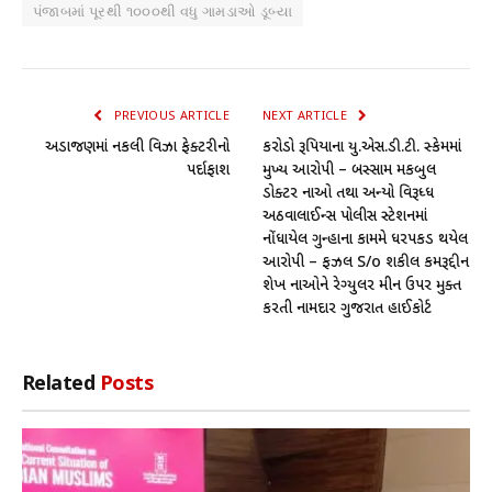
પંજાબમાં પૂરથી ૧૦૦૦થી વધુ ગામડાઓ ડૂબ્યા
PREVIOUS ARTICLE
NEXT ARTICLE
અડાજણમાં નકલી વિઝા ફેક્ટરીનો
કરોડો રૂપિયાના યુ.એસ.ડી.ટી. સ્કેમમાં
પર્દાફાશ
મુખ્ય આરોપી – બસ્સામ મકબુલ
ડોક્ટર નાઓ તથા અન્યો વિરૂધ્ધ
અઠવાલાઈન્સ પોલીસ સ્ટેશનમાં
નોંધાયેલ ગુન્હાના કામમે ધરપકડ થયેલ
આરોપી – ફઝલ S/o શકીલ કમરૂદ્દીન
શેખ નાઓને રેગ્યુલર જામીન ઉપર મુક્ત
કરતી નામદાર ગુજરાત હાઈકોર્ટ
Related
Posts