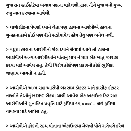
ગુજરાત હાઈકોર્ટમા બચાવ પક્ષના વકીલશ્રી દ્વારા નીચે મુજબની મુખ્ય
રજુઆત કરવામા આવેલી.
> ચાર્જશીટના પેપર્સો ધ્યાને લેતા પણ હાલના આરોપીએ હાલના
ગુન્હાના કામે કોઈ પણ રીતે સંડોવાયેલ હોય તેવુ પણ બનેલ નથી.
> વધુમા હાલના આરોપીનો રોલ ધ્યાને લેવામાં આવે તો હાલના
આરોપીએ અન્ય આરોપીઓને પોતાનુ માત્ર ને માત્ર બેંક ખાતુ વપરાશ
કરવા માટે આપેલ હતુ. તેથી વિશેષ કોઈપણ પ્રકારની કોઈ ભુમિકા
જણાય આવતી ન હતી.
> આરોપીએ અન્ય સહ આરોપી બસ્સામ ડૉકટર અને કાસીફ ડોકટર
નાઓને તેઓનું HDFC બેંકમાં ચાલી આવેલ બેક અકાઉન્ટ કિટ સહ
આરોપીઓને ગુનાહિત પ્રવૃતિ માટે રૂપિયા ૧૫,૦૦૦/ – લઇ રૂપિયા
વાપરવા માટે આપેલ હતુ.
> આરોપીએ ફ્રોડની રક્મ પોતાના એકાઉન્ટમા મેળવી પોતે સગેવગે કરેલ