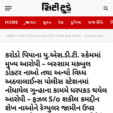
HOME
ગુજરાત
સુરત
દેશ
દુનિયા
રાજનીતિ
બ
Home
»
કરોડો રૂપિયાના યુ.એસ.ડી.ટી. સ્કેમમાં મુખ્ય આરોપી – બસ્સામ મકબુલ ડોક્ટર નાઓ તથા અન્યો વિરૂધ્ધ અઠવાલાઈન્સ પોલીસ સ્ટેશનમાં નોંધાયેલ ગુન્હાના કામમે ધરપકડ થયેલ આરોપી – ફઝલ S/o શકીલ કમરૂદ્દીન શેખ નાઓને રેગ્યુલર જામીન ઉપર મુક્ત કરતી નામદાર ગુજરાત હાઈકોર્ટ
કરોડો રૂપિયાના યુ.એસ.ડી.ટી. સ્કેમમાં
મુખ્ય આરોપી – બસ્સામ મકબુલ
ડોક્ટર નાઓ તથા અન્યો વિરૂધ્ધ
અઠવાલાઈન્સ પોલીસ સ્ટેશનમાં
નોંધાયેલ ગુન્હાના કામમે ધરપકડ થયેલ
આરોપી – ફઝલ S/o શકીલ કમરૂદ્દીન
શેખ નાઓને રેગ્યુલર જામીન ઉપર