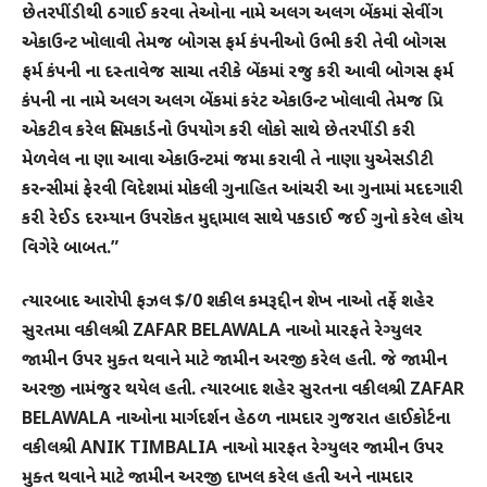
છેતરપીંડીથી ઠગાઈ કરવા તેઓના નામે અલગ અલગ બેંકમાં સેવીંગ
એકાઉન્ટ
ખોલાવી તેમજ બોગસ ફર્મ કંપનીઓ ઉભી કરી તેવી બોગસ
ફર્મ કંપની ના દસ્તાવેજ સાચા તરીકે બેંકમાં રજુ કરી આવી બોગસ ફર્મ
કંપની ના નામે અલગ અલગ બેંકમાં કરંટ એકાઉન્ટ ખોલાવી તેમજ પ્રિ
એકટીવ કરેલ સિમકાર્ડનો ઉપયોગ કરી લોકો સાથે છેતરપીંડી કરી
મેળવેલ ના ણા આવા એકાઉન્ટમાં જમા કરાવી તે નાણા યુએસડીટી
કરન્સીમાં ફેરવી વિદેશમાં મોકલી ગુનાહિત આંચરી આ ગુનામાં મદદગારી
કરી રેઈડ દરમ્યાન ઉપરોકત મુદ્દામાલ સાથે પકડાઈ જઈ ગુનો કરેલ હોય
વિગેરે બાબત.”
ત્યારબાદ આરોપી ફઝલ $/0 શકીલ કમરૂદ્દીન શેખ નાઓ તર્ફે શહેર
સુરતમા વકીલશ્રી ZAFAR BELAWALA નાઓ મારફતે રેગ્યુલર
જામીન ઉપર મુક્ત થવાને માટે જામીન અરજી કરેલ હતી. જે જામીન
અરજી નામંજુર થયેલ હતી. ત્યારબાદ શહેર સુરતના વકીલશ્રી ZAFAR
BELAWALA નાઓના માર્ગદર્શન હેઠળ નામદાર ગુજરાત હાઈકોર્ટના
વકીલશ્રી ANIK TIMBALIA નાઓ મારફત રેગ્યુલર જામીન ઉપર
મુક્ત થવાને માટે જામીન અરજી દાખલ કરેલ હતી અને નામદાર