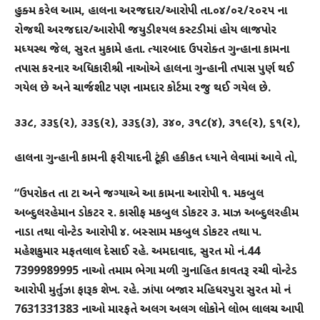
હુક્મ કરેલ આમ, હાલના અરજદાર/આરોપી તા.૦૪/૦૨/૨૦૨૫ ના
રોજથી અરજદાર/આરોપી જયુડીશ્યલ કસ્ટડીમાં હોય લાજપોર
મધ્યસ્થ જેલ, સુરત મુકામે હતા. ત્યારબાદ ઉપરોક્ત ગુન્હાના કામના
તપાસ કરનાર અધિકારીશ્રી નાઓએ હાલના ગુન્હાની તપાસ પુર્ણ થઈ
ગયેલ છે અને ચાર્જશીટ પણ નામદાર કોર્ટમા રજુ થઈ ગયેલ છે.
૩૩૮, ૩૩૬(૨), ૩૩૬(૨), ૩૩૬(૩), ૩૪૦, ૩૧૮(૪), ૩૧૯(૨), ૬૧(૨),
હાલના ગુન્હાની કામની ફરીયાદની ટૂંકી હકીકત ધ્યાને લેવામાં આવે તો,
“ઉપરોકત તા ટા અને જગ્યાએ આ કામના આરોપી ૧. મકબુલ
અબ્દુલરહેમાન ડોકટર ૨. કાસીફ મકબુલ ડોકટર ૩. માઝ અબ્દુલરહીમ
નાડા તથા વોન્ટેડ આરોપી ૪. બસ્સામ મકબુલ ડોકટર તથા પ.
મહેશકુમાર મફતલાલ દેસાઈ રહે. અમદાવાદ, સુરત મો નં.44
7399989995 નાઓ તમામ ભેગા મળી ગુનાહિત કાવતરૂ રચી વોન્ટેડ
આરોપી મુર્તુઝા ફારૂક શેખ. રહે. ઝાંપા બજાર મહિધરપુરા સુરત મો નં
7631331383 નાઓ મારફતે અલગ અલગ લોકોને લોભ લાલચ આપી