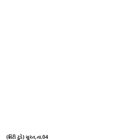
(સિટી ટુડે) સુરત,તા.04