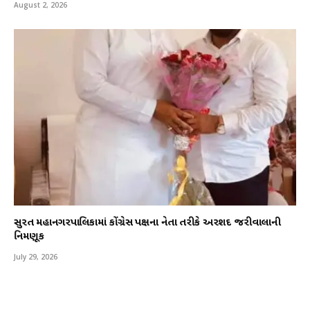
August 2, 2026
સુરત મહાનગરપાલિકામાં કોંગ્રેસ પક્ષના નેતા તરીકે અરશદ જરીવાલાની
નિમણૂક
July 29, 2026