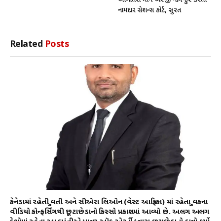
આગોતરા જામીન અરજી નામંજુર કરતી
નામદાર સેશન્સ કોર્ટ, સુરત
Related
Posts
કેનેડામાં રહેતી યુવતી અને સીએરા લિઓન (વેસ્ટ આફ્રિકા) માં રહેતા યુવકના
વીડિયો કોન્ફર્સિંગથી છૂટાછેડાનો કિસ્સો પ્રકાશમાં આવ્યો છે. અલગ અલગ