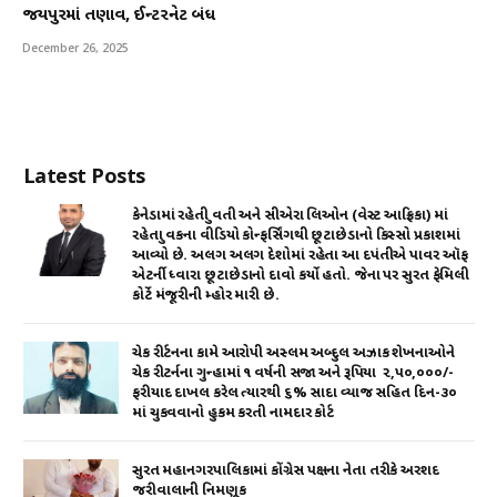
જયપુરમાં તણાવ, ઈન્ટરનેટ બંધ
December 26, 2025
Latest Posts
કેનેડામાં રહેતી યુવતી અને સીએરા લિઓન (વેસ્ટ આફ્રિકા) માં
રહેતા યુવકના વીડિયો કોન્ફર્સિંગથી છૂટાછેડાનો કિસ્સો પ્રકાશમાં
આવ્યો છે. અલગ અલગ દેશોમાં રહેતા આ દપંતીએ પાવર ઑફ
એટર્ની ધ્વારા છૂટાછેડાનો દાવો કર્યો હતો. જેના પર સુરત ફેમિલી
કોર્ટે મંજૂરીની મ્હોર મારી છે.
ચેક રીર્ટનના કામે આરોપી અસ્લમ અબ્દુલ અઝાક શેખનાઓને
ચેક રીટર્નના ગુન્હામાં ૧ વર્ષની સજા અને રૂપિયા ₹ ૨,૫૦,૦૦૦/-
ફરીયાદ દાખલ કરેલ ત્યારથી ૬% સાદા વ્યાજ સહિત દિન-૩૦
માં ચુકવવાનો હુકમ કરતી નામદાર કોર્ટ
સુરત મહાનગરપાલિકામાં કોંગ્રેસ પક્ષના નેતા તરીકે અરશદ
જરીવાલાની નિમણૂક