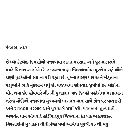
પંજાબ, તા.૨
છેલ્લા કેટલાક દિવસોથી પંજાબમાં સતત વરસાદ અને પૂરના કારણે
ભારે વિનાશ સર્જાયો છે. રાજ્યના ઘણા જિલ્લાઓમાં પૂરને કારણે લોકો
ઘણી મુશ્કેલીનો સામનો કરી રહ્યા છે. પૂરના કારણે પાક અને ખેડૂતોના
પશુઓને ભારે નુકસાન થયું છે. પંજાબમાં સોમવાર સુધીમાં ૩૦ લોકોના
મોત થયા છે.
સોમવારે ચીનની મુલાકાત બાદ દિલ્હી પહોંચેલા વડાપ્રધાન
નરેન્દ્ર મોદીએ પંજાબના મુખ્યમંત્રી ભગવંત માન સાથે ફોન પર વાત કરી
અને રાજ્યમાં વરસાદ અને પૂર અંગે ચર્ચા કરી. પંજાબના મુખ્યમંત્રી
ભગવંત માન સોમવારે હોશિયારપુર જિલ્લાના કેટલાક અસરગ્રસ્ત
વિસ્તારોની મુલાકાત લીધી.પંજાબમાં આવેલા પૂરથી ૧૦ થી વધુ