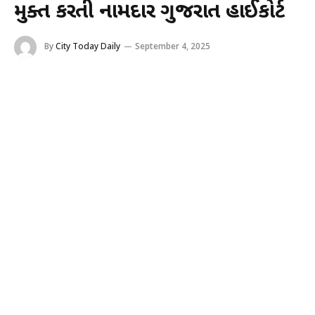
મુક્ત કરતી નામદાર ગુજરાત હાઈકોર્ટ
By
City Today Daily
September 4, 2025