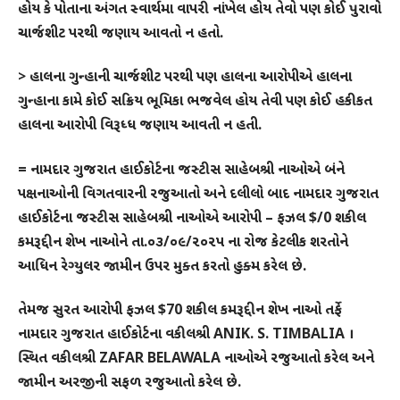
હોય કે પોતાના અંગત સ્વાર્થમા વાપરી નાંખેલ હોય તેવો પણ કોઈ પુરાવો
ચાર્જશીટ પરથી જણાય આવતો ન હતો.
> હાલના ગુન્હાની ચાર્જશીટ પરથી પણ હાલના આરોપીએ હાલના
ગુન્હાના કામે કોઈ સક્રિય ભૂમિકા ભજવેલ હોય તેવી પણ કોઈ હકીકત
હાલના આરોપી વિરૂધ્ધ જણાય આવતી ન હતી.
=
નામદાર ગુજરાત હાઈકોર્ટના જસ્ટીસ સાહેબશ્રી નાઓએ બંને
પક્ષનાઓની વિગતવારની રજુઆતો અને દલીલો બાદ નામદાર ગુજરાત
હાઈકોર્ટના જસ્ટીસ સાહેબશ્રી નાઓએ આરોપી – ફઝલ $/0 શકીલ
કમરૂદ્દીન શેખ નાઓને તા.૦૩/૦૯/૨૦૨૫ ના રોજ કેટલીક શરતોને
આધિન રેગ્યુલર જામીન ઉપર મુક્ત કરતો હુક્મ કરેલ છે.
તેમજ
સુરત
આરોપી ફઝલ $70 શકીલ કમરૂદ્દીન શેખ નાઓ તર્ફે
નામદાર ગુજરાત હાઈકોર્ટના વકીલશ્રી ANIK. S. TIMBALIA ।
સ્થિત વકીલશ્રી ZAFAR BELAWALA નાઓએ રજુઆતો કરેલ અને
જામીન અરજીની સફળ રજુઆતો કરેલ છે.