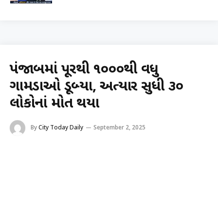
પંજાબમાં પૂરથી ૧૦૦૦થી વધુ
ગામડાઓ ડૂબ્યા, અત્યાર સુધી ૩૦
લોકોનાં મોત થયા
By
City Today Daily
September 2, 2025