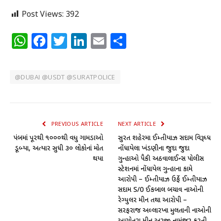
Post Views:
392
WhatsApp
Facebook
Twitter
LinkedIn
Email
Share
@DUBAI @USDT @SURATPOLICE
PREVIOUS ARTICLE
NEXT ARTICLE
પંજાબમાં પૂરથી ૧૦૦૦થી વધુ ગામડાઓ
સુરત શહેરમા ઈમ્તીયાઝ સદામ વિરૂધ્ધ
ડૂબ્યા, અત્યાર સુધી ૩૦ લોકોનાં મોત
નોંધાયેલા ખંડણીના જુદા જુદા
થયા
ગુન્હાઓ પૈકી અઠવાલાઈન્સ પોલીસ
સ્ટેશનમાં નોંધાયેલ ગુન્હાના કામે
આરોપી – ઈમ્તીયાઝ ઉર્ફે ઈમ્તીયાઝ
સદામ S/0 ઈકબાલ બચાવ નાઓની
રેગ્યુલર જામીન તથા આરોપી –
સરફરાજ અલ્લારખા મુલતાની નાઓની