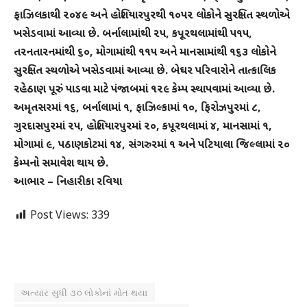
ફાઝિલકાથી ૨૦૪૯ અને હોશિયારપુરથી ૧૦૫૨ લોકોને સુરક્ષિત સ્થળોએ
ખસેડવામાં આવ્યા છે. બર્નાલામાંથી ૨૫, કપૂરથલામાંથી ૫૧૫,
તરનતારનમાંથી ૬૦, મોગામાંથી ૧૧૫ અને માનસામાંથી ૧૬૩ લોકોને
સુરક્ષિત સ્થળોએ ખસેડવામાં આવ્યા છે. બેઘર પરિવારોને તાત્કાલિક
રહેઠાણ પૂરું પાડવા માટે પંજાબમાં ૧૨૯ કેમ્પ સ્થાપવામાં આવ્યા છે.
અમૃતસરમાં ૧૬, બર્નાલામાં ૧, ફાઝિલ્કામાં ૧૦, ફિરોઝપુરમાં ૮,
ગુરદાસપુરમાં ૨૫, હોશિયારપુરમાં ૨૦, કપૂરથલામાં ૪, માનસામાં ૧,
મોગામાં ૯, પઠાણકોટમાં ૧૪, સંગરુરમાં ૧ અને પટિયાલા જિલ્લામાં ૨૦
કેમ્પનો સમાવેશ થાય છે.
આભાર – નિહારીકા રવિયા
Post Views:
339
અત્યાર સુધી ૩૦ લોકોનાં મોત થયા