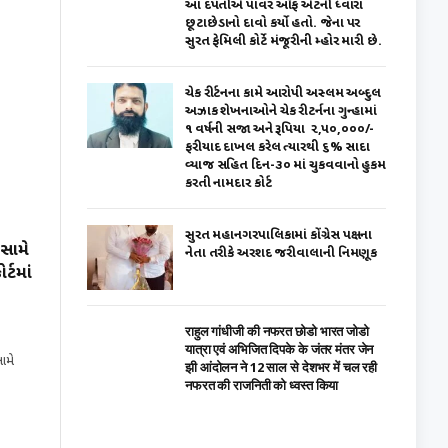
આ દપંતીએ પાવર ઑફ એટર્ની ધ્વારા
છૂટાછેડાનો દાવો કર્યો હતો. જેના પર
સુરત ફેમિલી કોર્ટે મંજૂરીની મ્હોર મારી છે.
ચેક રીર્ટનના કામે આરોપી અસ્લમ અબ્દુલ
અઝાક શેખનાઓને ચેક રીટર્નના ગુન્હામાં
૧ વર્ષની સજા અને રૂપિયા ₹ ૨,૫૦,૦૦૦/-
ફરીયાદ દાખલ કરેલ ત્યારથી ૬% સાદા
વ્યાજ સહિત દિન-૩૦ માં ચુકવવાનો હુકમ
કરતી નામદાર કોર્ટ
સુરત મહાનગરપાલિકામાં કોંગ્રેસ પક્ષના
 સામે
નેતા તરીકે અરશદ જરીવાલાની નિમણૂક
ર્ટમાં
राहुल गांधीजी की नफरत छोडो भारत जोडो
यात्रा एवं अभिजित दिपके के जंतर मंतर जेन
ામે
झी आंदोलन ने 12 साल से देशभर में चल रही
नफरत की राजनिती को ध्वस्त किया