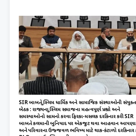
s
e
te
e
l
e
A
b
r
dI
p
o
n
p
o
k
SIR બાબતે મુસ્લિમ ધાર્મિક અને સામાજિક સંસ્થાઓની સંયુક્
બેઠક : રાજ્યના મુસ્લિમ સમાજના મહત્વપૂર્ણ પ્રશ્નો અને
સમસ્યાઓનો સામનો કરવા ફિરકા-મસલક દરકિનાર કરી SIR
બાબતે કલમાની બુનિયાદ પર એકજુટ થવા આહવાન આપણા
અને પરિવારના ઉજ્જવળ ભવિષ્ય માટે થાક-કંટાળો દરકિનાર 