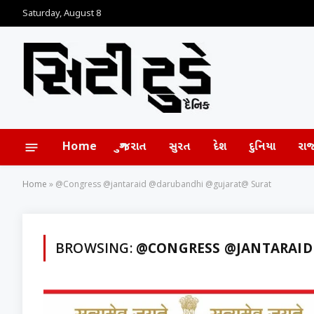
Saturday, August 8
Home
ગુજરાત
સુરત
દેશ
દુનિયા
રા
Home
»
@Congress @jantaraid @darubandhi @gujarat@ Surat
BROWSING:
@CONGRESS @JANTARAID