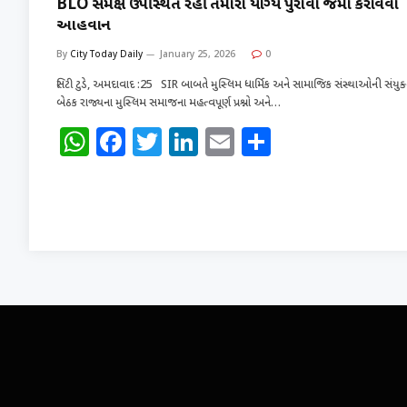
BLO સમક્ષ ઉપસ્થિત રહી તમારા યોગ્ય પુરાવા જમા કરાવવા
આહવાન
By
City Today Daily
January 25, 2026
0
સિટી ટુડે, અમદાવાદ :25 SIR બાબતે મુસ્લિમ ધાર્મિક અને સામાજિક સંસ્થાઓની સંયુક
બેઠક રાજ્યના મુસ્લિમ સમાજના મહત્વપૂર્ણ પ્રશ્નો અને…
W
F
T
Li
E
S
h
a
w
n
m
h
at
c
it
k
ai
ar
s
e
te
e
l
e
A
b
r
dI
p
o
n
p
o
k