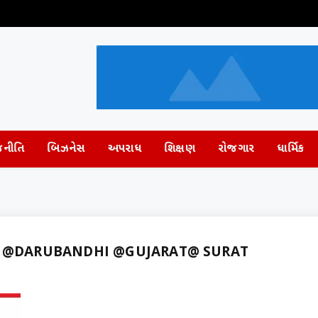
જનીતિ
બિઝનેસ
અપરાધ
શિક્ષણ
રોજગાર
ધાર્મિક
 @DARUBANDHI @GUJARAT@ SURAT