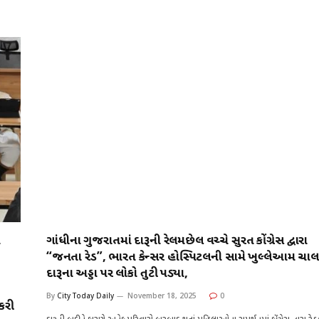
h
a
w
n
m
h
at
c
it
k
ai
ar
s
e
te
e
l
e
A
b
r
dI
p
o
n
p
o
k
ત
ગાંધીના ગુજરાતમાં દારૂની રેલમછેલ વચ્ચે સુરત કોંગ્રેસ દ્વારા
“જનતા રેડ”, ભારત કેન્સર હોસ્પિટલની સામે ખુલ્લેઆમ ચા
દારૂના અડ્ડા પર લોકો તુટી પડ્યા,
By
City Today Daily
November 18, 2025
0
કરી