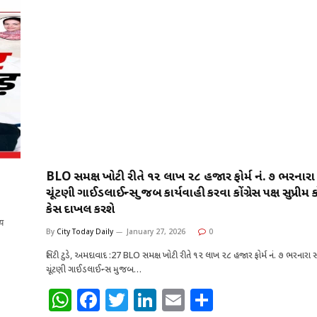
BLO સમક્ષ ખોટી રીતે ૧૨ લાખ ૨૮ હજાર ફોર્મ નં. ૭ ભરનારા
ચૂંટણી ગાઈડલાઈન્સ મુજબ કાર્યવાહી કરવા કોંગ્રેસ પક્ષ સુપ્રીમ કો
કેસ દાખલ કરશે
ीय
By
City Today Daily
January 27, 2026
0
સિટી ટુડે, અમદાવાદ :27 BLO સમક્ષ ખોટી રીતે ૧૨ લાખ ૨૮ હજાર ફોર્મ નં. ૭ ભરનારા સ
ચૂંટણી ગાઈડલાઈન્સ મુજબ…
W
F
T
Li
E
S