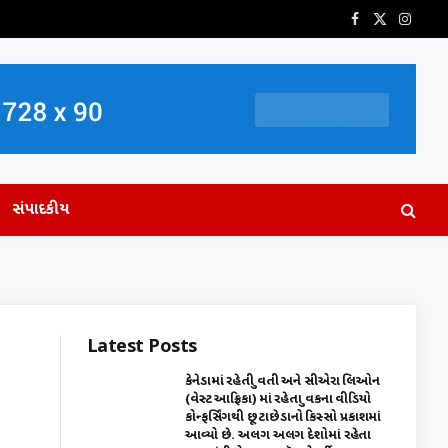
Facebook
X
Insta
(Twitter)
સંપાદકીય
Latest Posts
કેનેડામાં રહેતી યુવતી અને સીએરા લિઓન
(વેસ્ટ આફ્રિકા) માં રહેતા યુવકના વીડિયો
કોન્ફર્સિંગથી છૂટાછેડાનો કિસ્સો પ્રકાશમાં
આવ્યો છે. અલગ અલગ દેશોમાં રહેતા