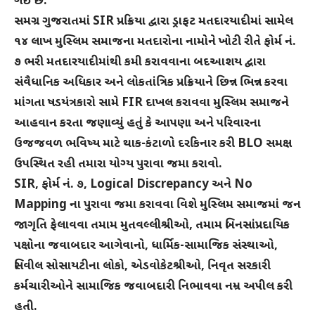
ગઈ છે.
સમગ્ર ગુજરાતમાં SIR પ્રક્રિયા દ્વારા ડ્રાફટ મતદારયાદીમાં સામેલ
૧૪ લાખ મુસ્લિમ સમાજના મતદારોના નામોને ખોટી રીતે ફોર્મ નં.
૭ ભરી મતદારયાદીમાંથી કમી કરાવવાના બદઆશય દ્વારા
સંવૈધાનિક અધિકાર અને લોકતાંત્રિક પ્રક્રિયાને છિન્ન ભિન્ન કરવા
માંગતા ષડયંત્રકારો સામે FIR દાખલ કરાવવા મુસ્લિમ સમાજને
આહવાન કરતા જણાવ્યું હતું કે આપણા અને પરિવારના
ઉજજવળ ભવિષ્ય માટે થાક-કંટાળો દરકિનાર કરી BLO સમક્ષ
ઉપસ્થિત રહી તમારા યોગ્ય પુરાવા જમા કરાવો.
SIR, ફોર્મ નં. ૭, Logical Discrepancy અને No
Mapping ના પુરાવા જમા કરાવવા વિશે મુસ્લિમ સમાજમાં જન
જાગૃતિ ફેલાવવા તમામ મુતવલ્લીશ્રીઓ, તમામ બિનસાંપ્રદાયિક
પક્ષોના જવાબદાર આગેવાનો, ધાર્મિક-સામાજિક સંસ્થાઓ,
સિવીલ સોસાયટીના લોકો, એડવોકેટશ્રીઓ, નિવૃત સરકારી
કર્મચારીઓને સામાજિક જવાબદારી નિભાવવા નમ્ર અપીલ કરી
હતી.