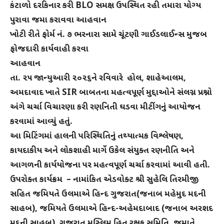
કંટાળો દરકિનાર કરી BLO સમક્ષ ઉપસ્થિત રહી તમારા યોગ્ય
પુરાવા જમા કરાવવા આહવાન
ખોટી રીતે ફોર્મ નં. ૭ ભરનારા સામે ચૂંટણી ગાઈડલાઈન્સ મુજબ
ફોજદારી કાર્યવાહી કરવા
આહવાન
તા. ૨૫ જાન્યુઆરી ૨૦૨૬ને રવિવારે હોલ, શાહેઆલમ,
અમદાવાદ ખાતે SIR બાબતના મહત્વપૂર્ણ મુદ્દાઓને સંલગ્ન પ્રશ્નો
અંગે ચર્ચા વિચારણા કરી રણનિતી ઘડવા મીટીંગનું આયોજન
કરવામાં આવ્યું હતું.
આ મિટિંગમાં હાલની પરિસ્થિતિનું તથ્યાત્મક વિશ્લેષણ,
કાયદાકીય અને લોકશાહી માર્ગે ઉકેલ સંયુક્ત રણનીતિ અને
આગળની કાર્યયોજના પર મહત્વપૂર્ણ ચર્ચા કરવામાં આવી હતી.
ઉપરોક્ત કાર્યક્રમ – નામાંકિત એડવોક્ટ શ્રી સુહેલિ તિરમીજી
સહિત જમિયતે ઉલમાએ હિન્દ ગુજરાત(જનાબ મહેમુદ મદની
સાહબ), જમિયતે ઉલમાએ હિન્દ-અહેમદાબાદ (જનાબ અરશદ
મદની સાહબ), ગુજરાત મુસ્લિમ હિત રક્ષક સમિતિ, જમાતે