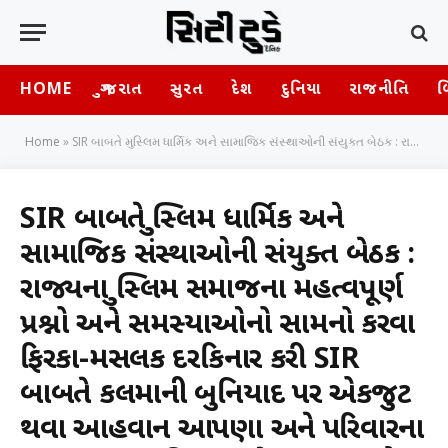
HOME
ગુજરાત
સુરત
દેશ
દુનિયા
રાજનીતિ
બ
Home
»
SIR બાબતે મુસ્લિમ ધાર્મિક અને સામાજિક સંસ્થાઓની સંયુક્ત બેઠક : રાજ્યના મુસ્લિમ સમાજના મહત્વપૂર્ણ પ્રશ્નો અને સમસ્યાઓનો સામનો કરવા ફિરકા-મસલક દરકિનાર કરી SIR બાબતે કલમાની બુનિયાદ પર એકજુટ થવા આહવાન આપણા અને પરિવારના ઉજ્જવળ ભવિષ્ય માટે થાક-કંટાળો દરકિનાર કરી BLO સમક્ષ ઉપસ્થિત રહી તમારા યોગ્ય પુરાવા જમા કરાવવા આહવાન
SIR બાબતે મુસ્લિમ ધાર્મિક અને
સામાજિક સંસ્થાઓની સંયુક્ત બેઠક :
રાજ્યના મુસ્લિમ સમાજના મહત્વપૂર્ણ
પ્રશ્નો અને સમસ્યાઓનો સામનો કરવા
ફિરકા-મસલક દરકિનાર કરી SIR
બાબતે કલમાની બુનિયાદ પર એકજુટ
થવા આહવાન આપણા અને પરિવારના