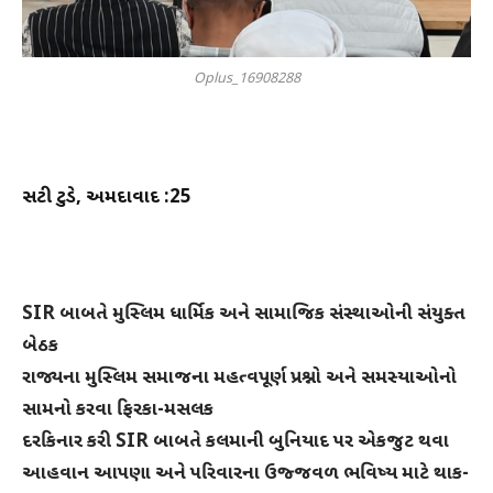
Oplus_16908288
સિટી ટુડે, અમદાવાદ :25
SIR બાબતે મુસ્લિમ ધાર્મિક અને સામાજિક સંસ્થાઓની સંયુક્ત
બેઠક
રાજ્યના મુસ્લિમ સમાજના મહત્વપૂર્ણ પ્રશ્નો અને સમસ્યાઓનો
સામનો કરવા ફિરકા-મસલક
દરકિનાર કરી SIR બાબતે કલમાની બુનિયાદ પર એકજુટ થવા
આહવાન આપણા અને પરિવારના ઉજ્જવળ ભવિષ્ય માટે થાક-