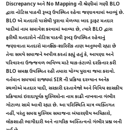
Discrepancy અને No Mapping ની શ્રેણીમાં ગણી BLO
દ્વારા નોટિસ પાઠવી રૂબરૂ ઉપસ્થિત રહેવા જણાવવામાં આવ્યું છે.
BLO એ મતદારો પાસેથી પુરાવા મેળવ્યા બાદ ડ્રાફ્ટ મતદાર
યાદીમાં નામ સમાવેશ કરવામાં આવ્યા છે, ત્યારે BLO દ્વારા
ફરીથી મતદારોને નોટિસ પાઠવી રૂબરૂ ઉપસ્થિત રહેવાનું
જણાવાતા મતદારો માનસિક-શારિરીક તાણ અનુભવી રહ્યા છે
તેવા સમયે સમાજને અપીલ કરતાં કહ્યું હતું કે, આપણા અને
પરિવારના ઉજ્જવળ ભવિષ્ય માટે થાક-કંટાળો દરકિનાર કરી
BLO સમક્ષ ઉપસ્થિત રહી તમારા યોગ્ય પુરાવા જમા કરાવો.
વર્તમાન સમયમાં રાજ્યમાં SIR ની પ્રક્રિયા દરમ્યાન અનેક
સ્થળોએ મતદાર યાદી, સરકારી દસ્તાવેજો અને વિવિધ શાસકીય
પ્રક્રિયામાં ઇરાદાપૂર્વક મુસ્લિમોના નામ કાઢી નાખવાના ગંભીર
ગોટાળા સામે આવી રહ્યા છે. આ પરિસ્થિતિ માત્ર વ્યક્તિગત
નહીં, પરંતુ સમગ્ર મુસ્લિમ સમાજના બંધારણીય અધિકારો,
લોકશાહી ભાગીદારી અને નાગરિક અસ્તિત્વનો ગંભીર પ્રશ્ન બની