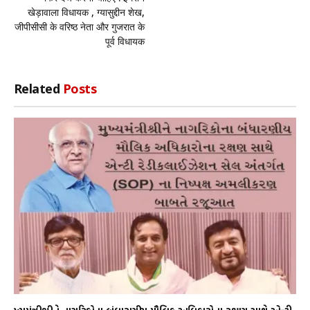
खेड़ावाला विधायक , ग्यासुद्दीन शेख,
जीपीसीसी के वरिष्ठ नेता और गुजरात के
पूर्व विधायक
Related
Posts