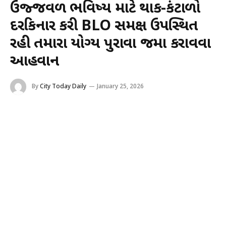
ઉજ્જવળ ભવિષ્ય માટે થાક-કંટાળો
દરકિનાર કરી BLO સમક્ષ ઉપસ્થિત
રહી તમારા યોગ્ય પુરાવા જમા કરાવવા
આહવાન
By
City Today Daily
January 25, 2026