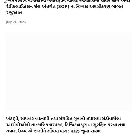
મુખ્યમંત્રીશ્રીને નાગરિકોના બંધારણીય મૌલિક અધિકારોના રક્ષણ સાથે એન્ટી
રેડીકલાઈઝેશન સેલ અંતર્ગત (SOP) ના નિષ્પક્ષ અમલીકરણ બાબતે
રજૂઆત
July 21, 2026
ખંડણી, સાયબર બદનામી તથા સંગઠિત ગુનાની તપાસમાં સંડોવાયેલા
આરોપીઓની તાત્કાલિક ધરપકડ, ડિજિટલ પુરાવા સુરક્ષિત કરવા તથા
તપાસ ઉચ્ચ એજન્સીને સોંપવા માંગ : હાજી જુમા રાયમા