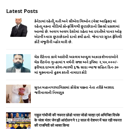
Latest Posts
કેનેડામાં રહેતી યુવતી અને સીએરા લિઓન (વેસ્ટ આફ્રિકા) માં
રહેતા યુવકના વીડિયો કોન્ફર્સિંગથી છૂટાછેડાનો કિસ્સો પ્રકાશમાં
આવ્યો છે. અલગ અલગ દેશોમાં રહેતા આ દપંતીએ પાવર ઑફ
એટર્ની ધ્વારા છૂટાછેડાનો દાવો કર્યો હતો. જેના પર સુરત ફેમિલી
કોર્ટે મંજૂરીની મ્હોર મારી છે.
ચેક રીર્ટનના કામે આરોપી અસ્લમ અબ્દુલ અઝાક શેખનાઓને
ચેક રીટર્નના ગુન્હામાં ૧ વર્ષની સજા અને રૂપિયા ₹ ૨,૫૦,૦૦૦/-
ફરીયાદ દાખલ કરેલ ત્યારથી ૬% સાદા વ્યાજ સહિત દિન-૩૦
માં ચુકવવાનો હુકમ કરતી નામદાર કોર્ટ
સુરત મહાનગરપાલિકામાં કોંગ્રેસ પક્ષના નેતા તરીકે અરશદ
જરીવાલાની નિમણૂક
राहुल गांधीजी की नफरत छोडो भारत जोडो यात्रा एवं अभिजित दिपके
के जंतर मंतर जेन झी आंदोलन ने 12 साल से देशभर में चल रही नफरत
की राजनिती को ध्वस्त किया