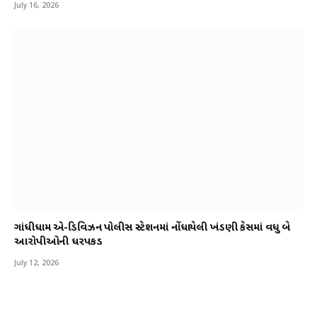
July 16, 2026
ગાંધીધામ એ-ડિવિઝન પોલીસ સ્ટેશનમાં નોંધાયેલી ખંડણી કેસમાં વધુ બે
આરોપીઓની ધરપકડ
July 12, 2026