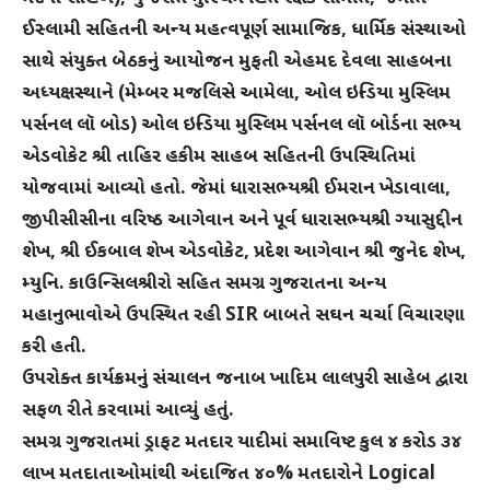
ઈસ્લામી સહિતની અન્ય મહત્વપૂર્ણ સામાજિક, ધાર્મિક સંસ્થાઓ
સાથે સંયુક્ત બેઠકનું આયોજન મુફતી એહમદ દેવલા સાહબના
અધ્યક્ષસ્થાને (મેમ્બર મજલિસે આમેલા, ઓલ ઇન્ડિયા મુસ્લિમ
પર્સનલ લૉ બોડ) ઓલ ઇન્ડિયા મુસ્લિમ પર્સનલ લૉ બોર્ડના સભ્ય
એડવોકેટ શ્રી તાહિર હકીમ સાહબ સહિતની ઉપસ્થિતિમાં
યોજવામાં આવ્યો હતો. જેમાં ધારાસભ્યશ્રી ઈમરાન ખેડાવાલા,
જીપીસીસીના વરિષ્ઠ આગેવાન અને પૂર્વ ધારાસભ્યશ્રી ગ્યાસુદ્દીન
શેખ, શ્રી ઈકબાલ શેખ એડવોકેટ, પ્રદેશ આગેવાન શ્રી જુનેદ શેખ,
મ્યુનિ. કાઉન્સિલશ્રીરો સહિત સમગ્ર ગુજરાતના અન્ય
મહાનુભાવોએ ઉપસ્થિત રહી SIR બાબતે સઘન ચર્ચા વિચારણા
કરી હતી.
ઉપરોક્ત કાર્યક્રમનું સંચાલન જનાબ ખાદિમ લાલપુરી સાહેબ દ્વારા
સફળ રીતે કરવામાં આવ્યું હતું.
સમગ્ર ગુજરાતમાં ડ્રાફટ મતદાર યાદીમાં સમાવિષ્ટ કુલ ૪ કરોડ ૩૪
લાખ મતદાતાઓમાંથી અંદાજિત ૪૦% મતદારોને Logical