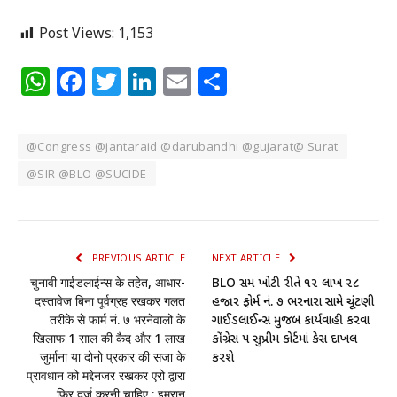
Post Views:
1,153
WhatsApp
Facebook
Twitter
LinkedIn
Email
Share
@Congress @jantaraid @darubandhi @gujarat@ Surat
@SIR @BLO @SUCIDE
PREVIOUS ARTICLE
NEXT ARTICLE
चुनावी गाईडलाईन्स के तहेत, आधार-
BLO સમક્ષ ખોટી રીતે ૧૨ લાખ ૨૮
दस्तावेज बिना पूर्वग्रह रखकर गलत
હજાર ફોર્મ નં. ૭ ભરનારા સામે ચૂંટણી
तरीके से फार्म नं. ७ भरनेवालो के
ગાઈડલાઈન્સ મુજબ કાર્યવાહી કરવા
खिलाफ 1 साल की कैद और 1 लाख
કોંગ્રેસ પક્ષ સુપ્રીમ કોર્ટમાં કેસ દાખલ
जुर्माना या दोनो प्रकार की सजा के
કરશે
प्रावधान को मद्देनजर रखकर एरो द्वारा
फिर दर्ज करनी चाहिए : इमरान