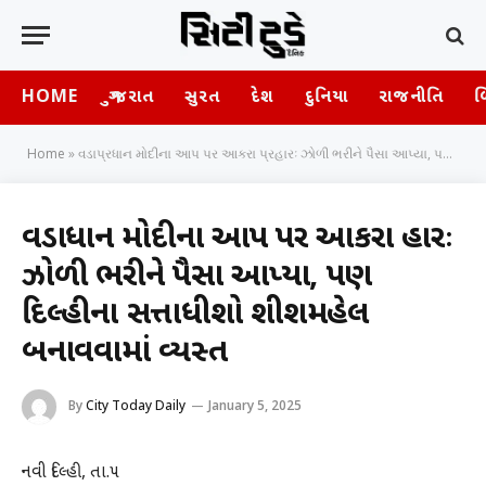
HOME
ગુજરાત
સુરત
દેશ
દુનિયા
રાજનીતિ
બ
Home
»
વડાપ્રધાન મોદીના આપ પર આકરા પ્રહારઃ ઝોળી ભરીને પૈસા આપ્યા, પણ દિલ્હીના સત્તાધીશો શીશમહેલ બનાવવામાં વ્યસ્ત
વડાપ્રધાન મોદીના આપ પર આકરા પ્રહારઃ
ઝોળી ભરીને પૈસા આપ્યા, પણ
દિલ્હીના સત્તાધીશો શીશમહેલ
બનાવવામાં વ્યસ્ત
By
City Today Daily
January 5, 2025
નવી દિલ્હી, તા.૫