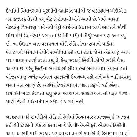
દિલ્હીમાં વિધાનસભા ચૂંટણીની જાહેરાત પહેલાં જ વડાપ્રધાન મોદીએ રૂ.
૧૨ હજાર કરોડથી વધુ ભેટ દિલ્હીવાસીઓને આપી છે. ‘નમો ભારત’
નેટવર્કનું વિસ્તરણ અને નવી મેટ્રો લાઈનના ઉદ્યાટન સાથે ભારતને સૌથી
મોટા મેટ્રો રેલ નેટવર્ક ધરાવતા દેશોની યાદીમાં ત્રીજું સ્થાન પણ અપાવ્યું
છે. આ ઉદ્યાટન બાદ વડાપ્રધાન મોદી રોહિણીના જાપાની પાર્કમાં
ભાજપની પરિવર્તન રેલીને સંબોધિત કરી રહ્યા હતા. જેમાં એકબાજુ આપ
પર આકરા પ્રહારો કરતાં કહ્યું કે, કેન્દ્ર સરકારે દિલ્હીને ઝોળી ભરીને પૈસા
આપ્યા છે, પરંતુ દિલ્હીના સત્તાધીશો શીશમહેલ બનાવવામાં વ્યસ્ત હતાં.
બીજી બાજુ અનેક વર્તમાન સરકારની ઉપલબ્ધ સ્કીમ્સને બંધ નહીં કરવાનું
વચન પણ આપ્યું છે. અરવિંદ કેજરીવાલના પક્ષ તરફથી થઈ રહેલા
પ્રચારોને ખોટા ઠેરવતાં કહ્યું છે કે, ભાજપની સરકાર બની તો મફત વીજ-
પાણી જેવી કોઈ વર્તમાન સ્કીમ બંધ થશે નહીં.
વડાપ્રધાન નરેન્દ્ર મોદીએ રોહિણી રેલીમાં વિગતવાર સમજાવ્યું કે ‘ભાજપ
કઈ રીતે દિલ્હીનો વિકાસ કરવા માંગે છે. પીએમએ ફરી એકવાર દિલ્હીની
આમ આદમી પાર્ટી સરકાર પર આકરા પ્રહારો કર્યા છે કે, ઉનાળામાં પાણી