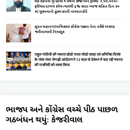
ચેક રીટર્નના ગુન્હામાં ૧ વર્ષની સજા અને રૂપિયા ₹ ૨,૫૦,૦૦૦/-
ફરીયાદ દાખલ કરેલ ત્યારથી ૬% સાદા વ્યાજ સહિત દિન-૩૦
માં ચુકવવાનો હુકમ કરતી નામદાર કોર્ટ
સુરત મહાનગરપાલિકામાં કોંગ્રેસ પક્ષના નેતા તરીકે અરશદ
જરીવાલાની નિમણૂક
राहुल गांधीजी की नफरत छोडो भारत जोडो यात्रा एवं अभिजित दिपके
के जंतर मंतर जेन झी आंदोलन ने 12 साल से देशभर में चल रही नफरत
की राजनिती को ध्वस्त किया
ભાજપ અને કોંગ્રેસ વચ્ચે પીઠ પાછળ
ગઠબંધન થયુંઃ કેજરીવાલ