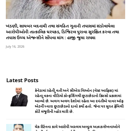
ખંડણી, સાયબર બદનામી તથા સંગઠિત ગુનાની તપાસમાં સંડોવાયેલા
આરોપીઓની તાત્કાલિક ધરપકડ, ડિજિટલ પુરાવા સુરક્ષિત કરવા તથા
તપાસ ઉચ્ચ એજન્સીને સોંપવા માંગ : હાજી જુમા રાયમા
July 16, 2026
Latest Posts
કેનેડામાં રહેતી યુવતી અને સીએરા લિઓન (વેસ્ટ આફ્રિકા) માં
રહેતા યુવકના વીડિયો કોન્ફર્સિંગથી છૂટાછેડાનો કિસ્સો પ્રકાશમાં
આવ્યો છે. અલગ અલગ દેશોમાં રહેતા આ દપંતીએ પાવર ઑફ
એટર્ની ધ્વારા છૂટાછેડાનો દાવો કર્યો હતો. જેના પર સુરત ફેમિલી
કોર્ટે મંજૂરીની મ્હોર મારી છે.
ચેક રીર્ટનના કામે આરોપી અસ્લમ અબ્દુલ અઝાક શેખનાઓને