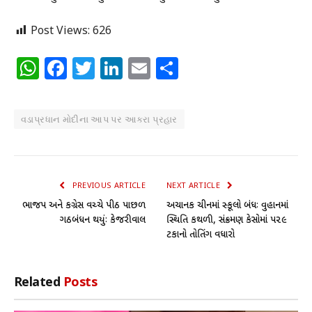
Post Views:
626
WhatsApp
Facebook
Twitter
LinkedIn
Email
Share
વડાપ્રધાન મોદીના આપ પર આકરા પ્રહાર
PREVIOUS ARTICLE
NEXT ARTICLE
ભાજપ અને કોંગ્રેસ વચ્ચે પીઠ પાછળ
અચાનક ચીનમાં સ્કૂલો બંધઃ વુહાનમાં
ગઠબંધન થયુંઃ કેજરીવાલ
સ્થિતિ કથળી, સંક્રમણ કેસોમાં ૫૨૯
ટકાનો તોતિંગ વધારો
Related
Posts