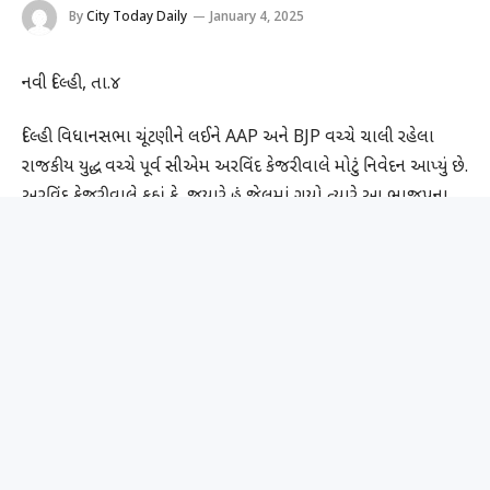
By
City Today Daily
January 4, 2025
નવી દિલ્હી, તા.૪
દિલ્હી વિધાનસભા ચૂંટણીને લઈને AAP અને BJP વચ્ચે ચાલી રહેલા
રાજકીય યુદ્ધ વચ્ચે પૂર્વ સીએમ અરવિંદ કેજરીવાલે મોટું નિવેદન આપ્યું છે.
અરવિંદ કેજરીવાલે કહ્યું કે, જયારે હું જેલમાં ગયો ત્યારે આ ભાજપના
લોકોએ પાછળથી કંઈક એવું કર્યું કે લોકોને હજારો રૂપિયાના પાણીના
બિલ મળવા લાગ્યા. દિલ્હીના લોકો દુઃખી થાય એ અમને સ્વીકાર્ય નથી.
આમ આદમી પાર્ટીના રાષ્ટ્રીય સંયોજક અરવિંદ કેજરીવાલે વધુમાં કહ્યું, જે
લોકો વિચારે છે કે તેમના બિલ હજારો કે લાખોમાં આવ્યા છે, તેઓ ખોટા
છે. તેઓએ રાહ જાેવી જાેઈએ. AAP સરકાર બન્યા પછી, તેમના
વીજળીના બિલ માફ કરવામાં આવશે.’
અરવિંદ કેજરીવાલે વધુમાં કહ્યું કે, કોંગ્રેસ અને ભાજપે સંયુક્ત રીતે
જાહેરાત કરવી જાેઈએ કે તેઓ ગઠબંધનમાં આમ આદમી પાર્ટી સામે