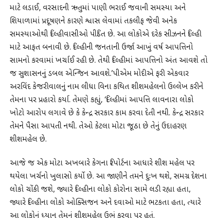
માટે લડાઈ, વરસાદની ઋતુમાં પાણી ભરાઈ જવાની સમસ્યા અને
શિયાળામાં પ્રદૂષણને કારણે શ્વાસ લેવામાં તકલીફ જેવી અનેક
સમસ્યાઓથી દિલ્હીવાસીઓ પીડિત છે. આ લોકોએ દરેક સીઝનને દિલ્હી
માટે આફત બનાવી છે. દિલ્હીની જનતાની ઉર્જા આખું વર્ષ આપત્તિનો
સામનો કરવામાં ખર્ચાઈ રહી છે. તેથી દિલ્હીમાં આપત્તિનો અંત આવશે તો
જ સુશાસનનું ડબલ એન્જિન આવશે.’પીએમ મોદીએ ફરી એકવાર
અરવિંદ કેજરીવાલનું નામ લીધા વિના કથિત શીશમહેલનો ઉલ્લેખ કરીને
તેમના પર પ્રહારો કર્યા. તેમણે કહ્યું, ‘દિલ્હીમાં આપત્તિ લાવનારા લોકો
ખોટો આરોપ લગાવે છે કે કેન્દ્ર સરકાર કામ કરવા દેતી નથી. કેન્દ્ર સરકાર
તેમને પૈસા આપતી નથી. તેઓ કેટલા મોટા જૂઠા છે તેનું ઉદાહરણ
શીશમહેલ છે.
આજે જ એક મોટા અખબારે કેગના રિપોર્ટના આધારે શીશ મહેલ પર
થયેલા ખર્ચનો ખુલાસો કર્યો છે. આ જાણીને તમને દુઃખ થશે, સમગ્ર દેશના
લોકો ચોંકી જશે, જ્યારે દિલ્હીના લોકો કોરોના સામે લડી રહ્યા હતા,
જ્યારે દિલ્હીના લોકો ઓક્સિજન અને દવાઓ માટે ભટકતા હતા, ત્યારે
આ લોકોનું ધ્યાન તેમનું શીશમહેલ ઉભું કરવા પર હતું.