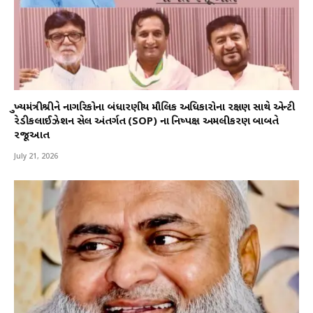
મુખ્યમંત્રીશ્રીને નાગરિકોના બંધારણીય મૌલિક અધિકારોના રક્ષણ સાથે એન્ટી
રેડીકલાઈઝેશન સેલ અંતર્ગત (SOP) ના નિષ્પક્ષ અમલીકરણ બાબતે
રજૂઆત
July 21, 2026