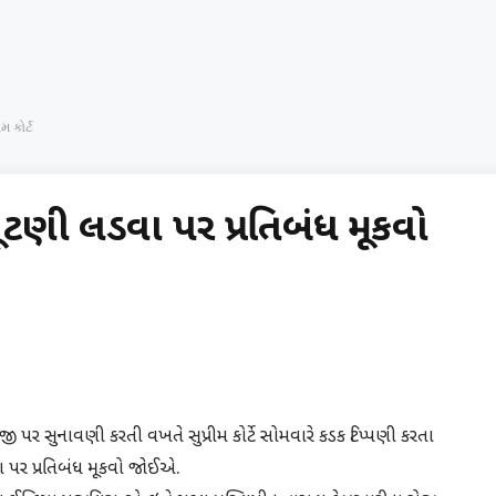
 કોર્ટ
ચૂંટણી લડવા પર પ્રતિબંધ મૂકવો
પર સુનાવણી કરતી વખતે સુપ્રીમ કોર્ટે સોમવારે કડક ટિપ્પણી કરતા
વા પર પ્રતિબંધ મૂકવો જાેઈએ.