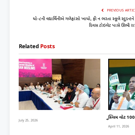
PREVIOUS ARTIC
ધો-૮ની વિદ્યાર્થિનીએ ગળેફાંસો ખાધો, ફી ન ભરતા સ્કૂલે સ્ટુડન્ટને
દિવસ ટોઇલેટ પાસે ઊભી રા
Related
Posts
મુસ્લિમ વોટ 100
July 25, 2026
April 11, 2026