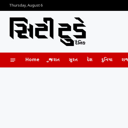
Thursday, August 6
Home
ગુજરાત
સુરત
દેશ
દુનિયા
રા