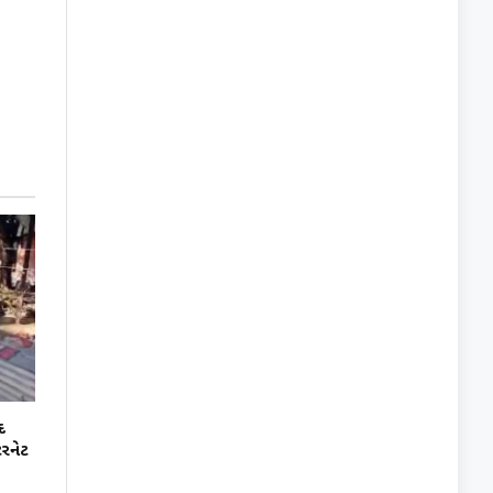
દ
ટરનેટ