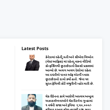
Latest Posts
કેનેડામાં રહેતી યુવતી અને સીએરા લિઓન
(વેસ્ટ આફ્રિકા) માં રહેતા યુવકના વીડિયો
કોન્ફર્સિંગથી છૂટાછેડાનો કિસ્સો પ્રકાશમાં
આવ્યો છે. અલગ અલગ દેશોમાં રહેતા
આ દપંતીએ પાવર ઑફ એટર્ની ધ્વારા
છૂટાછેડાનો દાવો કર્યો હતો. જેના પર
સુરત ફેમિલી કોર્ટે મંજૂરીની મ્હોર મારી છે.
ચેક રીર્ટનના કામે આરોપી અસ્લમ અબ્દુલ
અઝાક શેખનાઓને ચેક રીટર્નના ગુન્હામાં
૧ વર્ષની સજા અને રૂપિયા ₹ ૨,૫૦,૦૦૦/-
ફરીયાદ દાખલ કરેલ ત્યારથી ૬% સાદા