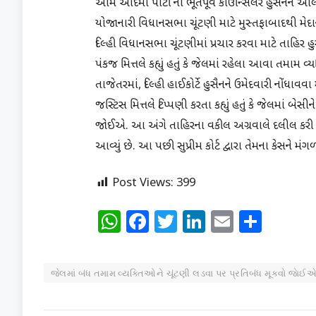
આમ આદમી પાર્ટી ના ભૂતપૂર્વ કાઉન્સિલર હુસૈનને ઓલ 
યોજાનારી વિધાનસભા ચૂંટણી માટે મુસ્તફાબાદથી મેદા
દિલ્હી વિધાનસભા ચૂંટણીમાં પ્રચાર કરવા માટે તાહિર
પંકજ મિત્તલે કહ્યું હતું કે જેલમાં રહેલા આવા તમામ 
તાજેતરમાં, દિલ્હી હાઈકોર્ટે હુસૈનને ઉમેદવારી નોંધાવવા 
જસ્ટિસ મિત્તલે ટિપ્પણી કરતા કહ્યું હતું કે જેલમાં 
જાેઈએ. આ અંગે તાહિરના વકીલ અગ્રવાલે દલીલ કરી હત
આવ્યું છે. આ પછી સુપ્રીમ કોર્ટ દ્વારા તેમના કેસને મ
Post Views:
399
WhatsApp
Facebook
Twitter
LinkedIn
Email
Shar
જેલમાં બંધ તમામ વ્યક્તિઓને ચૂંટણી લડવા પર પ્રતિબંધ મૂકવો જાેઈએ :