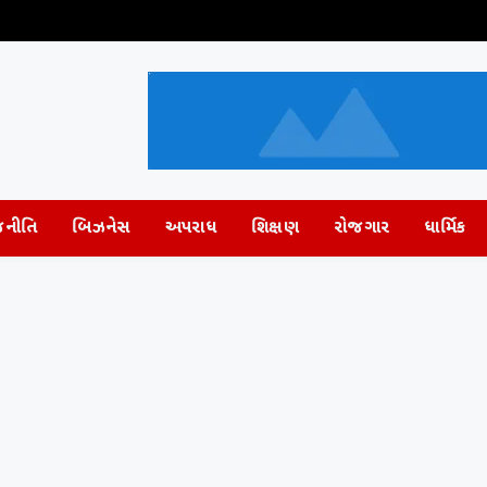
જનીતિ
બિઝનેસ
અપરાધ
શિક્ષણ
રોજગાર
ધાર્મિક