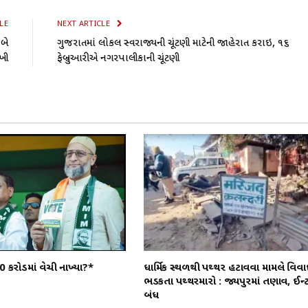
LE
NEXT ARTICLE
 બે
ગુજરાતમાં લોકલ સ્વરાજ્યની ચૂંટણી માટેની જાહેરાત કરાઇ, ૧૬
ખી
ફેબ્રુઆરીએ નગરપાલીકાની ચૂંટણી
0 કરોડમાં વેચી નાખ્યા?*
ધાર્મિક સ્થળથી પથ્થર હટાવવા મામલે વિવા
ભડકતા પથ્થરમારો : જયપુરમાં તણાવ, ઈન્
બંધ