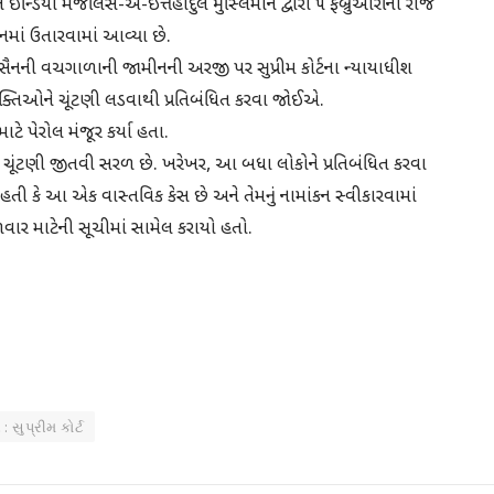
ઈન્ડિયા મજલિસ-એ-ઇત્તેહાદુલ મુસ્લિમીન દ્વારા ૫ ફેબ્રુઆરીના રોજ
નમાં ઉતારવામાં આવ્યા છે.
 હુસૈનની વચગાળાની જામીનની અરજી પર સુપ્રીમ કોર્ટના ન્યાયાધીશ
વ્યક્તિઓને ચૂંટણી લડવાથી પ્રતિબંધિત કરવા જાેઈએ.
માટે પેરોલ મંજૂર કર્યા હતા.
બેસીને ચૂંટણી જીતવી સરળ છે. ખરેખર, આ બધા લોકોને પ્રતિબંધિત કરવા
ી કે આ એક વાસ્તવિક કેસ છે અને તેમનું નામાંકન સ્વીકારવામાં
ંગળવાર માટેની સૂચીમાં સામેલ કરાયો હતો.
e
 સુપ્રીમ કોર્ટ