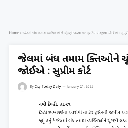
Home
»
જેલમાં બંધ તમામ વ્યક્તિઓને ચૂંટણી લડવા પર પ્રતિબંધ મૂકવો જાેઈએ : સુપ્રીમ
જેલમાં બંધ તમામ વ્યક્તિઓને 
જાેઈએ : સુપ્રીમ કોર્ટ
By
City Today Daily
January 21, 2025
નવી દિલ્હી, તા.૨૧
દિલ્હી રમખાણોના આરોપી તાહિર હુસૈનની જામીન અરજી 
કહ્યું હતું કે જેલમાં બંધ તમામ વ્યક્તિઓને ચૂંટણી લડ