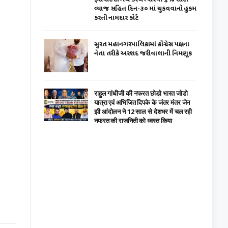
વ્યાજ સહિત દિન-૩૦ માં ચુકવવાનો હુકમ
કરતી નામદાર કોર્ટ
સુરત મહાનગરપાલિકામાં કોંગ્રેસ પક્ષના
નેતા તરીકે અરશદ જરીવાલાની નિમણૂક
राहुल गांधीजी की नफरत छोडो भारत जोडो
यात्रा एवं अभिजित दिपके के जंतर मंतर जेन
झी आंदोलन ने 12 साल से देशभर में चल रही
नफरत की राजनिती को ध्वस्त किया