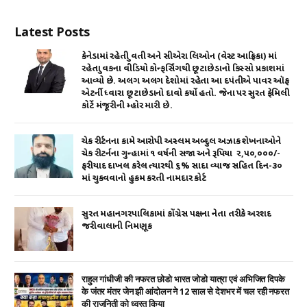
Latest Posts
કેનેડામાં રહેતી યુવતી અને સીએરા લિઓન (વેસ્ટ આફ્રિકા) માં
રહેતા યુવકના વીડિયો કોન્ફર્સિંગથી છૂટાછેડાનો કિસ્સો પ્રકાશમાં
આવ્યો છે. અલગ અલગ દેશોમાં રહેતા આ દપંતીએ પાવર ઑફ
એટર્ની ધ્વારા છૂટાછેડાનો દાવો કર્યો હતો. જેના પર સુરત ફેમિલી
કોર્ટે મંજૂરીની મ્હોર મારી છે.
ચેક રીર્ટનના કામે આરોપી અસ્લમ અબ્દુલ અઝાક શેખનાઓને
ચેક રીટર્નના ગુન્હામાં ૧ વર્ષની સજા અને રૂપિયા ₹ ૨,૫૦,૦૦૦/-
ફરીયાદ દાખલ કરેલ ત્યારથી ૬% સાદા વ્યાજ સહિત દિન-૩૦
માં ચુકવવાનો હુકમ કરતી નામદાર કોર્ટ
સુરત મહાનગરપાલિકામાં કોંગ્રેસ પક્ષના નેતા તરીકે અરશદ
જરીવાલાની નિમણૂક
राहुल गांधीजी की नफरत छोडो भारत जोडो यात्रा एवं अभिजित दिपके
के जंतर मंतर जेन झी आंदोलन ने 12 साल से देशभर में चल रही नफरत
की राजनिती को ध्वस्त किया