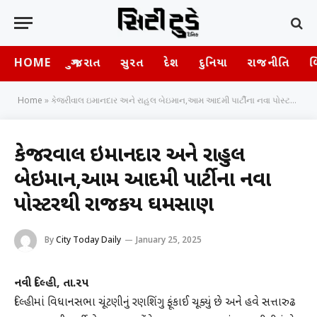
HOME
ગુજરાત
સુરત
દેશ
દુનિયા
રાજનીતિ
બ
Home
»
કેજરીવાલ ઇમાનદાર અને રાહુલ બેઇમાન,આમ આદમી પાર્ટીના નવા પોસ્ટરથી રાજકીય ઘમસાણ
કેજરીવાલ ઇમાનદાર અને રાહુલ
બેઇમાન,આમ આદમી પાર્ટીના નવા
પોસ્ટરથી રાજકીય ઘમસાણ
By
City Today Daily
January 25, 2025
નવી દિલ્હી, તા.૨૫
દિલ્હીમાં વિધાનસભા ચૂંટણીનું રણશિંગુ ફૂંકાઈ ચૂક્યું છે અને હવે સત્તારુઢ