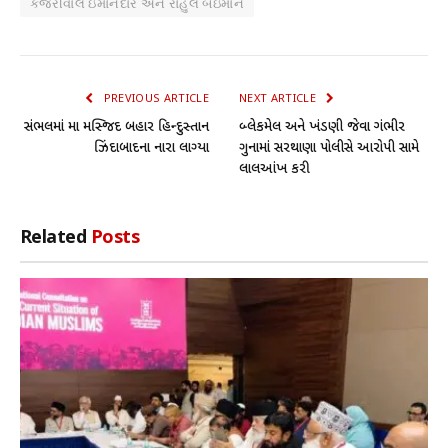
કેજરીવાલ ઇમાનદાર અને રાહુલ બેઇમાન
PREVIOUS ARTICLE
NEXT ARTICLE
સંભલમાં જામા મસ્જિદ બહાર હિન્દુસ્તાન
બ્લેકમેલ અને ખંડણી જેવા ગંભીર
ઝિંદાબાદના નારા લાગ્યા
ગુનામાં સરથાણા પોલીસે આરોપી સામે
લાલઆંખ કરી
Related
Posts