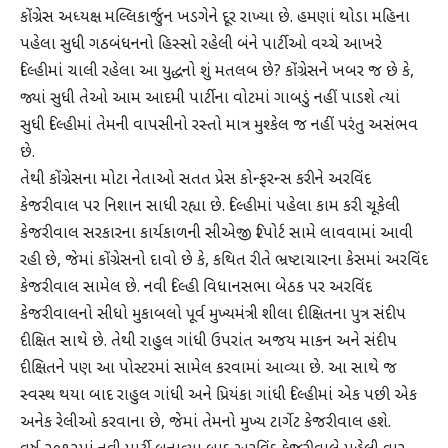
કોંગ્રેસ અધ્યક્ષ મલ્લિકાર્જુન ખડગેને દૂર રાખ્યા છે. હમણાં થોડા મહિના
પહેલા સુધી ગઠબંધનનો હિસ્સો રહેલી બંને પાર્ટીઓ વચ્ચે આખરે
દિલ્હીમાં ચાલી રહેલા આ યુદ્ધનો શું મતલબ છે? કોંગ્રેસને ખબર જ છે કે,
જ્યાં સુધી તેઓ આમ આદમી પાર્ટીના વોટમાં ગાબડું નહીં પાડશે ત્યાં
સુધી દિલ્હીમાં તેમની વાપસીનો રસ્તો માત્ર મુશ્કેલ જ નહીં પરંતુ અસંભવ
છે.
તેથી કોંગ્રેસના મોટા નેતાઓ સતત પ્રેસ કોન્ફરન્સ કરીને અરવિંદ
કેજરીવાલ પર નિશાન સાધી રહ્યા છે. દિલ્હીમાં પહેલા કામ કરી ચૂકેલી
કેજરીવાલ સરકારના કાર્યકાળની સીએજી રિપોર્ટ સામે લાવવામાં આવી
રહી છે, જેમાં કોંગ્રેસનો દાવો છે કે, કથિત રીતે ભ્રષ્ટાચારના કેસમાં અરવિંદ
કેજરીવાલ સામેલ છે. નવી દિલ્હી વિધાનસભા બેઠક પર અરવિંદ
કેજરીવાલનો સીધો મુકાબલો પૂર્વ મુખ્યમંત્રી શીલા દીક્ષિતના પુત્ર સંદીપ
દીક્ષિત સાથે છે. તેથી રાહુલ ગાંધી ઉપરાંત અજય માકન અને સંદીપ
દીક્ષિતને પણ આ પોસ્ટરમાં સામેલ કરવામાં આવ્યા છે. આ સાથે જ
સ્વસ્થ થયા બાદ રાહુલ ગાંધી અને પ્રિયંકા ગાંધી દિલ્હીમાં એક પછી એક
અનેક રેલીઓ કરવાના છે, જેમાં તેમનો મુખ્ય ટાર્ગેટ કેજરીવાલ હશે.