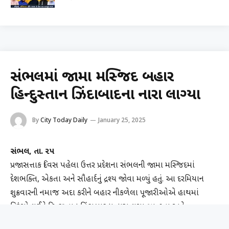
સંભલમાં જામા મસ્જિદ બહાર
હિન્દુસ્તાન ઝિંદાબાદના નારા લાગ્યા
By
City Today Daily
January 25, 2025
સંભલ, તા. ૨૫
પ્રજાસત્તાક દિવસ પહેલા ઉત્તર પ્રદેશના સંભલની જામા મસ્જિદમાં
દેશભક્તિ, એકતા અને સૌહાર્દનું દ્રશ્ય જાેવા મળ્યું હતું. આ દરમિયાન
શુક્રવારની નમાજ અદા કરીને બહાર નીકળેલા પૂજારીઓએ હાથમાં
ત્રિરંગો લઈને હિન્દુસ્તાન ઝિંદાબાદના નારા લગાવ્યા હતા અને
દેશભક્તિનો સંદેશો આપ્યો હતો. આ દરમિયાન મોટી સંખ્યામાં લોકો