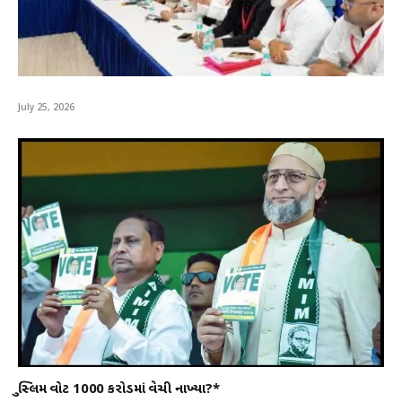
July 25, 2026
મુસ્લિમ વોટ 1000 કરોડમાં વેચી નાખ્યા?*