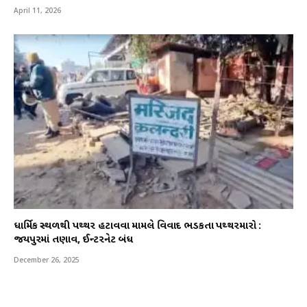
April 11, 2026
ધાર્મિક સ્થળથી પથ્થર હટાવવા મામલે વિવાદ ભડકતા પથ્થરમારો :
જયપુરમાં તણાવ, ઈન્ટરનેટ બંધ
December 26, 2025