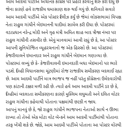
આમ આદમી પાર્ટીએ અચાનક કોંગ્રેસ પર પ્રહાર કરવાનું શરુ કરી દીધું છે
જેના કારણે હવે રાજકીય ઘમાસાણ શરુ થઈ ગયું છે. શનિવારે સવારે
આમ આદમી પાર્ટીએ એક પોસ્ટર રિલીઝ કર્યું છે જેમાં લોકસભામાં વિપક્ષ
નેતા રાહુલ ગાંધીને બેઇમાનની યાદીમાં સામેલ કરી દીધા છે. પોસ્ટરમાં
વડાપ્રધાન નરેન્દ્ર મોદી અને ગૃહ મંત્રી અમિત શાહ બાદ ત્રીજા નંબર પર
રાહુલ ગાંધીની તસવીર છે. એવું માનવામાં આવી રહ્યું છે કે, આ પોસ્ટર
આપની સુનિયોજિત વ્યૂહરચનાનો જ એક હિસ્સો છે. આ પોસ્ટરમાં
કેજરીવાલને ઇમાનદાર અને રાહુલ ગાંધીને બેઇમાન ગણાવ્યા છે.
પોસ્ટરમાં લખ્યું છે કે- કેજરીવાલની ઇમાનદારી બધા બેઇમાનો પર ભારે
પડશે. દિલ્હી વિધાનસભા ચૂંટણીમાં રોજ રાજકીય સમીકરણ બદલાઈ રહ્યા
છે. આમ આદમી પાર્ટીને માત્ર ભાજપ જ નહીં પરંતુ કોંગ્રેસના ઉમેદવારોથી
પણ કાંટાની ટક્કર મળી રહી છે. ત્યારે હવે આમ આદમી પાર્ટીને ડર છે કે,
દિલ્હીમાં બદલાતા સમીકરણના કારણે મુસ્લિમ લઘુમતી અને દલિત વોટર
રાહુલ ગાંધીના કહેવાથી પોતાના પક્ષમાંથી છટકી ન જાય.
આપનું માનવું છે કે, જાે રાહુલ ગાંધીને ભાજપના નેતાઓ સાથે ન ઊભા
રાખ્યા તો તેઓ એક મોટા વોટ બૅન્કને આમ આદમી પાર્ટીમાંથી પોતાના
તરફ ખેંચી શકે છે. જાેકે, આમ આદમી પાર્ટીએ પોતાના આ પોસ્ટર વોરથી