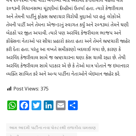
વર્ષ ૨૦૧૨માં નવી પાર્ટી બનાવ્યા બાદ અરવિંદ કેજરીવાલે પહેલી વાર
૨૦૧૩ની વિધાનસભા ચૂંટણીમાં દિલ્હીમાં ઉતર્યા હતા. ત્યારે કેજરીવાલ
અને તેમની પાર્ટીનું ફોક્સ ભ્રષ્ટાચાર વિરોધી મુદ્દાઓ પર હતું. લોકોએ
તેમની પાર્ટી અને તેમના એજન્ડાનું સ્વાગત કર્યું અને ૨૦૧૩માં તેમને ઘણી
બેઠકો પર જીત અપાવી. ત્યારે પણ અરવિંદ કેજરીવાલ ભાજપ અને
કોંગ્રેસના નેતાઓ પર સીધા પ્રહારો કરતા હતા અને તેમને ભ્રષ્ટચારી જાહેર
કરી દેતા હતા. પરંતુ આ વખતે સમીકરણો બદલાઈ ગયા છે, કારણ કે
અરવિંદ કેજરીવાલ સામે જ ભ્રષ્ટાચારના ઘણા કેસ ચાલી રહ્યા છે. તેથી
અરવિંદ કેજરીવાલ સામે પડકાર એ છે કે તેઓ માત્ર પોતાને જ ઇમાનદાર
વ્યક્તિ સાબિત કરે અને અન્ય પાર્ટીના નેતાઓને બેઇમાન જાહેર કરે.
Post Views:
375
WhatsApp
Facebook
Twitter
LinkedIn
Email
Share
આમ આદમી પાર્ટીના નવા પોસ્ટરથી રાજકીય ઘમસાણ