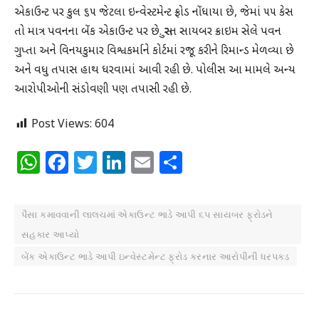
એકાઉન્ટ પર કુલ ૬૫ જેટલા ઇન્વેસ્ટમેન્ટ ફ્રોડ નોંધાયા છે, જેમાં ૫૫ કેસ
તો માત્ર પવનના બેંક એકાઉન્ટ પર છે. સુરત સાયબર ક્રાઇમ સેલે પવન
ગુપ્તા અને વિનયકુમાર વિશ્વકર્માને કોર્ટમાં રજૂ કરીને રિમાન્ડ મેળવ્યા છે
અને વધુ તપાસ હાથ ધરવામાં આવી રહી છે. પોલીસ આ મામલે અન્ય
આરોપીઓની સંડોવણી પણ તપાસી રહી છે.
Post Views:
604
WhatsApp
Facebook
Twitter
LinkedIn
Email
Share
પૈસા કમાવવાની લાલચમાં એકાઉન્ટ ભાડે આપી ૬૫ સાયબર ફ્રોડને
સહકાર આપ્યો
બેંક એકાઉન્ટ ભાડે આપી ઇન્વેસ્ટમેન્ટ ફ્રોડ કરનાર આરોપીની ધરપકડ