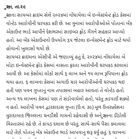
સુરત, તા.૨૯
સુરતના સાયબર ક્રાઇમ સેલે ૨૦૨૪માં નોંધાયેલા બે ઇન્વેસ્ટમેન્ટ ફ્રોડ કેસમાં
વોન્ટેડ આરોપીની ધરપકડ કરી છે. આ ગુનામાં આરોપીઓએ પોતાનાં બેંક
એકાઉન્ટ ભાડે આપીને દેશભરમાં સાઇબર ફ્રોડ ગેંગને સહકાર આપ્યો
હતો. આ બેંક એકાઉન્ટનો ઉપયોગ ૬૫ જેટલા ઇન્વેસ્ટમેન્ટ ફ્રોડ માટે થયો
હોવાનો ખુલાસો થયો છે.
સાયબર ક્રાઇમના એસીપી એ જણાવ્યું હતું કે, ૨૦૨૪માં નોંધાયેલા બે
મોટા ઇન્વેસ્ટમેન્ટ ફ્રોડ કેસમાં નાસતા ફરતા આરોપીની ધરપકડ કરવામાં
આવી છે. આ કેસોમાં લોકો સાથે ૬ લાખ અને ૧૫ લાખ રૂપિયાના ફ્રોડ
થયા હતા. ૬ લાખના કેસમાં અગાઉ ચાર આરોપીઓની ધરપકડ થઇ
હતી પણ પવન ગુપ્તાનું નામ તપાસમાં બહાર આવતાં તે વોન્ટેડ હતો.
અન્ય ૧૫ લાખના કેસમાં પણ તે સંડોવાયેલો હતો, પરંતુ ઝડપાઈ શક્યો
ન હતો. આરોપી પવન દ્વારકાદાસ ગુપ્તા (ઉ.વ. ૩૯) મૂળ ઉત્તરપ્રદેશના
મુરાદાબાદ જિલ્લાના ચનડૌશી ગામનો રહેવાસી છે અને સુરતના ડીંડોલી
વિસ્તારમાં રહે છે. તે કાપડ દલાલ છે પરંતુ, સાથે-સાથે પૈસા કમાવવા
માટે તેણે પોતાનું બેંક એકાઉન્ટ ભાડે આપવાનું શરૂ કર્યું હતું. ૬ લાખના