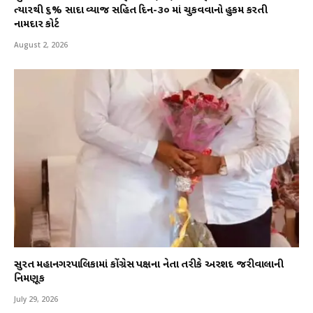
ત્યારથી ૬% સાદા વ્યાજ સહિત દિન-૩૦ માં ચુકવવાનો હુકમ કરતી
નામદાર કોર્ટ
August 2, 2026
સુરત મહાનગરપાલિકામાં કોંગ્રેસ પક્ષના નેતા તરીકે અરશદ જરીવાલાની
નિમણૂક
July 29, 2026