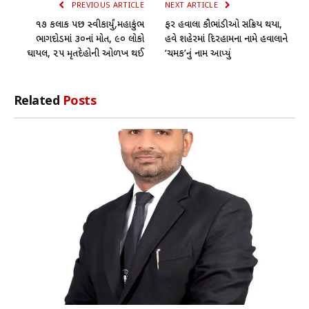
PREVIOUS ARTICLE
NEXT ARTICLE
૧૭ કલાક પછી સ્વીકાર્યું,મહાકુંભ
ફરી હવાલા કૌભાંડીઓ સક્રિય થયા,
ભાગદોડમાં ૩૦નાં મોત, ૯૦ લોકો
હવે શહેરમાં દિરહામના નામે હવાલાને
ઘાયલ, ૨૫ મૃતદેહોની ઓળખ થઈ
‘ચમક’નું નામ આપ્યું
Related
Posts