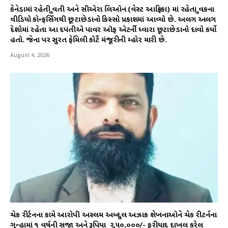
કેનેડામાં રહેતી યુવતી અને સીએરા લિઓન (વેસ્ટ આફ્રિકા) માં રહેતા યુવકના
વીડિયો કોન્ફર્સિંગથી છૂટાછેડાનો કિસ્સો પ્રકાશમાં આવ્યો છે. અલગ અલગ
દેશોમાં રહેતા આ દપંતીએ પાવર ઑફ એટર્ની ધ્વારા છૂટાછેડાનો દાવો કર્યો
હતો. જેના પર સુરત ફેમિલી કોર્ટે મંજૂરીની મ્હોર મારી છે.
August 4, 2026
ચેક રીર્ટનના કામે આરોપી અસ્લમ અબ્દુલ અઝાક શેખનાઓને ચેક રીટર્નના
ગુન્હામાં ૧ વર્ષની સજા અને રૂપિયા ₹ ૨,૫૦,૦૦૦/- ફરીયાદ દાખલ કરેલ