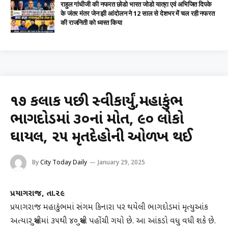
राहुल गांधीजी की नफरत छोडो भारत जोडो यात्रा एवं अभिजित दिपके
के जंतर मंतर जेन झी आंदोलन ने 12 साल से देशभर में चल रही नफरत
की राजनिती को ध्वस्त किया
૧૭ કલાક પછી સ્વીકાર્યું,મહાકુંભ
ભાગદોડમાં ૩૦નાં મોત, ૯૦ લોકો
ઘાયલ, ૨૫ મૃતદેહોની ઓળખ થઈ
By
City Today Daily
January 29, 2025
પ્રયાગરાજ, તા.૨૯
પ્રયાગરાજ મહાકુંભમાં સંગમ કિનારા પર થયેલી ભાગદોડમાં મૃત્યુઆંક
અત્યાર સુધીમાં ૩૫થી ૪૦ સુધી પહોંચી ગયો છે. આ આંકડો વધુ વધી શકે છે.