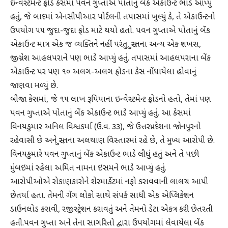
ઇન્વેસ્ટમેન્ટ ફ્રોડ કેસમાં પવન ગુપ્તાએ પોતાનું બેંક એકાઉન્ટ ભાડે આપ્યું
હતું, જે બાદમાં એનસીપીઆર પોર્ટલની તપાસમાં ખુલ્યું કે, તે એકાઉન્ટનો
ઉપયોગ ૫૫ જુદા-જુદા ફ્રોડ માટે થયો હતો. પવન ગુપ્તાએ પોતાનું બેંક
એકાઉન્ટ માત્ર એક જ વ્યક્તિને નહીં પરંતુ, સુરતના અન્ય એક શખસ,
જીગ્નેશ આહલપરાને પણ ભાડે આપ્યું હતું. તપાસમાં આહલપરાના બેંક
એકાઉન્ટ પર પણ ૧૦ અલગ-અલગ ફ્રોડના કેસ નોંધાયેલા હોવાનું
જાણવા મળ્યું છે.
બીજા કેસમાં, જે ૧૫ લાખ રૂપિયાના ઇન્વેસ્ટમેન્ટ ફ્રોડનો હતો, તેમાં પણ
પવન ગુપ્તાએ પોતાનું બેંક એકાઉન્ટ ભાડે આપ્યું હતું. આ કેસમાં
વિનયકુમાર અનિલ વિશ્વકર્મા (ઉ.વ. ૩૩), જે ઉત્તરપ્રદેશના જાેનપુરનો
રહેવાસી છે અને સુરતના અલથાણ વિસ્તારમાં રહે છે, તે મુખ્ય આરોપી છે.
વિનયકુમારે પવન ગુપ્તાનું બેંક એકાઉન્ટ ભાડે લીધું હતું અને તે પછી
મુંબઇમાં રહેલા અમિત નામના ઇસમને ભાડે આપ્યું હતું.
આરોપીઓએ રોકાણકારોને શેરમાર્કેટમાં નફો કરાવવાની લાલચ આપી
છેતર્યા હતા. તેમની ગેંગ લોકો સાથે સંપર્ક સાધી એક એપ્લિકેશન
ડાઉનલોડ કરાવી, રજીસ્ટ્રેશન કરાવતું અને તેમનો ડેટા એકત્ર કરી છેતરતી
હતી.પવન ગુપ્તા અને તેના સાગરિતો દ્વારા ઉપયોગમાં લેવાયેલા બેંક