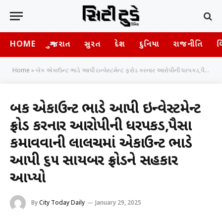
HOME
ગુજરાત
સુરત
દેશ
દુનિયા
રાજનીતિ
બ
Home
»
બેંક એકાઉન્ટ ભાડે આપી ઇન્વેસ્ટમેન્ટ ફ્રોડ કરનાર આરોપીની ધરપકડ,પૈસા કમાવવાની લાલચમાં એકાઉન્ટ ભાડે આપી ૬૫ સાયબર ફ્રોડને સહકાર આપ્યો
બેંક એકાઉન્ટ ભાડે આપી ઇન્વેસ્ટમેન્ટ
ફ્રોડ કરનાર આરોપીની ધરપકડ,પૈસા
કમાવવાની લાલચમાં એકાઉન્ટ ભાડે
આપી ૬૫ સાયબર ફ્રોડને સહકાર
આપ્યો
By
City Today Daily
January 29, 2025