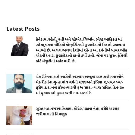
Latest Posts
કેનેડામાં રહેતી યુવતી અને સીએરા લિઓન (વેસ્ટ આફ્રિકા) માં
રહેતા યુવકના વીડિયો કોન્ફર્સિંગથી છૂટાછેડાનો કિસ્સો પ્રકાશમાં
આવ્યો છે. અલગ અલગ દેશોમાં રહેતા આ દપંતીએ પાવર ઑફ
એટર્ની ધ્વારા છૂટાછેડાનો દાવો કર્યો હતો. જેના પર સુરત ફેમિલી
કોર્ટે મંજૂરીની મ્હોર મારી છે.
ચેક રીર્ટનના કામે આરોપી અસ્લમ અબ્દુલ અઝાક શેખનાઓને
ચેક રીટર્નના ગુન્હામાં ૧ વર્ષની સજા અને રૂપિયા ₹ ૨,૫૦,૦૦૦/-
ફરીયાદ દાખલ કરેલ ત્યારથી ૬% સાદા વ્યાજ સહિત દિન-૩૦
માં ચુકવવાનો હુકમ કરતી નામદાર કોર્ટ
સુરત મહાનગરપાલિકામાં કોંગ્રેસ પક્ષના નેતા તરીકે અરશદ
જરીવાલાની નિમણૂક