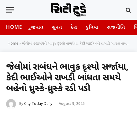
HOME
ગુજરાત
સુરત
દેશ
દુનિયા
રાજનીતિ
બ
Home
»
જેલોમાં રક્ષાબંધને ભાવુક દૃશ્યો સર્જાયા, કેદી ભાઈઓને રાખડી બાંધતા સમયે બહેનો ધ્રુસ્કે-ધ્રુસ્કે રડી પડી
જેલોમાં રક્ષાબંધને ભાવુક દૃશ્યો સર્જાયા,
કેદી ભાઈઓને રાખડી બાંધતા સમયે
બહેનો ધ્રુસ્કે-ધ્રુસ્કે રડી પડી
By
City Today Daily
August 9, 2025