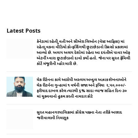
Latest Posts
કેનેડામાં રહેતી યુવતી અને સીએરા લિઓન (વેસ્ટ આફ્રિકા) માં
રહેતા યુવકના વીડિયો કોન્ફર્સિંગથી છૂટાછેડાનો કિસ્સો પ્રકાશમાં
આવ્યો છે. અલગ અલગ દેશોમાં રહેતા આ દપંતીએ પાવર ઑફ
એટર્ની ધ્વારા છૂટાછેડાનો દાવો કર્યો હતો. જેના પર સુરત ફેમિલી
કોર્ટે મંજૂરીની મ્હોર મારી છે.
ચેક રીર્ટનના કામે આરોપી અસ્લમ અબ્દુલ અઝાક શેખનાઓને
ચેક રીટર્નના ગુન્હામાં ૧ વર્ષની સજા અને રૂપિયા ₹ ૨,૫૦,૦૦૦/-
ફરીયાદ દાખલ કરેલ ત્યારથી ૬% સાદા વ્યાજ સહિત દિન-૩૦
માં ચુકવવાનો હુકમ કરતી નામદાર કોર્ટ
સુરત મહાનગરપાલિકામાં કોંગ્રેસ પક્ષના નેતા તરીકે અરશદ
જરીવાલાની નિમણૂક