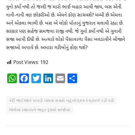
ગુનો કર્યો નથી તો જલ્દી જ મારો ભાઈ બહાર આવી જાય, બસ એની
નાની-નાની ત્રણ છોકરીઓ છે. એમને કોણ સાચવશે? મમ્મી છે એમના
અને એકલા ભાભી છે. બસ એ લોકો પોતાનું ગુજરાન ચલાવી રહ્યા છે.
સરકાર પણ સહેજ સમજવા રાજી નથી. જે ગુનો કર્યો નથી એ ગુનાની
સજા આપી દીધી છે. અત્યારે લોકો પૈસાવાળા પૈસા ખવડાવીને બીજાને
સજાઓ અપાવે છે. અમારા ગરીબોનું કોણ થશે?
Post Views:
192
WhatsApp
Facebook
Twitter
LinkedIn
Email
Share
કેદી ભાઈઓને રાખડી બાંધતા સમયે બહેનો ધ્રુસ્કે-ધ્રુસ્કે રડી પડી
જેલોમાં રક્ષાબંધને ભાવુક દૃશ્યો સર્જાયા