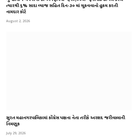
ત્યારથી ૬% સાદા વ્યાજ સહિત દિન-૩૦ માં ચુકવવાનો હુકમ કરતી
નામદાર કોર્ટ
August 2, 2026
સુરત મહાનગરપાલિકામાં કોંગ્રેસ પક્ષના નેતા તરીકે અરશદ જરીવાલાની
નિમણૂક
July 29, 2026