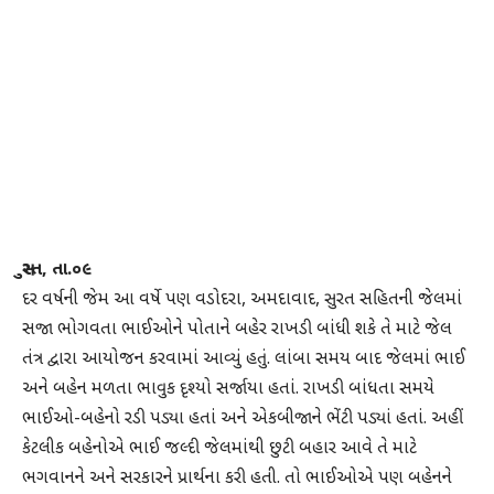
સુરત, તા.૦૯
દર વર્ષની જેમ આ વર્ષે પણ વડોદરા, અમદાવાદ, સુરત સહિતની જેલમાં
સજા ભોગવતા ભાઈઓને પોતાને બહેર રાખડી બાંધી શકે તે માટે જેલ
તંત્ર દ્વારા આયોજન કરવામાં આવ્યું હતું. લાંબા સમય બાદ જેલમાં ભાઈ
અને બહેન મળતા ભાવુક દૃશ્યો સર્જાયા હતાં. રાખડી બાંધતા સમયે
ભાઈઓ-બહેનો રડી પડ્યા હતાં અને એકબીજાને ભેંટી પડ્યાં હતાં. અહીં
કેટલીક બહેનોએ ભાઈ જલ્દી જેલમાંથી છુટી બહાર આવે તે માટે
ભગવાનને અને સરકારને પ્રાર્થના કરી હતી. તો ભાઈઓએ પણ બહેનને