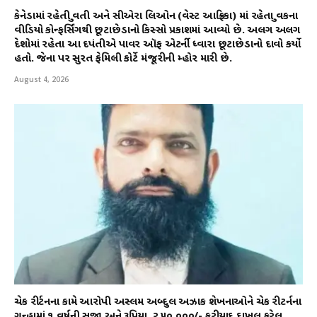
કેનેડામાં રહેતી યુવતી અને સીએરા લિઓન (વેસ્ટ આફ્રિકા) માં રહેતા યુવકના
વીડિયો કોન્ફર્સિંગથી છૂટાછેડાનો કિસ્સો પ્રકાશમાં આવ્યો છે. અલગ અલગ
દેશોમાં રહેતા આ દપંતીએ પાવર ઑફ એટર્ની ધ્વારા છૂટાછેડાનો દાવો કર્યો
હતો. જેના પર સુરત ફેમિલી કોર્ટે મંજૂરીની મ્હોર મારી છે.
August 4, 2026
ચેક રીર્ટનના કામે આરોપી અસ્લમ અબ્દુલ અઝાક શેખનાઓને ચેક રીટર્નના
ગુન્હામાં ૧ વર્ષની સજા અને રૂપિયા ₹ ૨,૫૦,૦૦૦/- ફરીયાદ દાખલ કરેલ