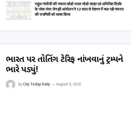
राहुल गांधीजी की नफरत छोडो भारत जोडो यात्रा एवं अभिजित दिपके
के जंतर मंतर जेन झी आंदोलन ने 12 साल से देशभर में चल रही नफरत
की राजनिती को ध्वस्त किया
ભારત પર તોતિંગ ટેરિફ નાંખવાનું ટ્રમ્પને
ભારે પડ્યું!
By
City Today Daily
August 9, 2025