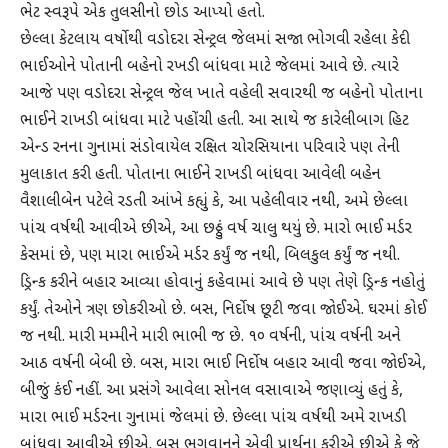
ભેટ સ્વરૂપે એક તુલસીનો છોડ આપ્યો હતો.
છેલ્લા કેટલાય વર્ષોથી વડોદરા સેન્ટ્રલ જેલમાં સજા ભોગવી રહેલા કેદી
ભાઈઓને પોતાની બહેનો રખડી બાંધવા માટે જેલમાં આવે છે. ત્યારે
આજે પણ વડોદરા સેન્ટ્રલ જેલ ખાતે વહેલી સવારથી જ બહેનો પોતાના
ભાઈને રાખડી બાંધવા માટે પહોંચી હતી. આ સાથે જ કારેલીબાગ હિટ
એન્ડ રનના ગુનામાં સંડોવાયેલ રક્ષિત ચોરસિયાના પરિવારે પણ તેની
મુલાકાત કરી હતી. પોતાના ભાઈને રાખડી બાંધવા આવેલી બહેન
વૈશાલીબેન પટેલે રડતી આંખે કહ્યું કે, આ પહેલીવાર નથી, અમે છેલ્લા
પાંચ વર્ષથી આવીએ છીએ, આ છઠ્ઠું વર્ષ ચાલુ થયું છે. મારો ભાઈ મર્ડર
કેસમાં છે, પણ મારા ભાઈએ મર્ડર કર્યું જ નથી, બિલકુલ કર્યું જ નથી.
ડ્રિન્ક કરીને બહાર આવ્યા હોવાનું કહેવામાં આવે છે પણ તેણે ડ્રિન્ક નહોતું
કર્યું. તેઓને ત્રણ છોકરીઓ છે. બસ, નિર્દોષ છૂટી જવા જાેઈએ. ઘરમાં કોઈ
જ નથી. મારી મમ્મીને મારી ભાભી જ છે. ૧૦ વર્ષની, પાંચ વર્ષની અને
આઠ વર્ષની બેબી છે. બસ, મારા ભાઈ નિર્દોષ બહાર આવી જવા જાેઈએ,
બીજું કંઈ નહીં. આ પ્રસંગે આવેલા સોનલ વસાવાએ જણાવ્યું હતું કે,
મારા ભાઈ મર્ડરના ગુનામાં જેલમાં છે. છેલ્લા પાંચ વર્ષથી અમે રાખડી
બાંધવા આવીએ છીએ. બસ ભગવાનને એવી પ્રાર્થના કરીએ છીએ કે જે