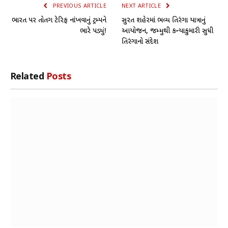
PREVIOUS ARTICLE
NEXT ARTICLE
ભારત પર તોતિંગ ટેરિફ નાંખવાનું ટ્રમ્પને
સુરત શહેરમાં ભવ્ય તિરંગા યાત્રાનું
ભારે પડ્યું!
આયોજન, જમ્મુથી કન્યાકુમારી સુધી
તિરંગાનો સંદેશ
Related
Posts