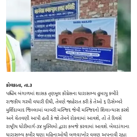
કોલકાતા, તા.૩
પશ્ચિમ બંગાળમાં શાસક તૃણમૂલ કોંગ્રેસના ધારાસભ્ય હુમાયુ કબીરે
રાજકીય ગરમી વધારી દીધી, તેમણે જાહેરાત કરી કે તેઓ ૬ ડિસેમ્બરે
મુર્શિદાબાદ જિલ્લામાં બાબરી મસ્જિદ જેવી મસ્જિદનો શિલાન્યાસ કરશે
અને ચેતવણી આપી હતી કે જાે તેમને રોકવામાં આવશે, તો તે દિવસે
રાષ્ટ્રીય ધોરીમાર્ગ-૩૪ મુસ્લિમો દ્વારા કબજે કરવામાં આવશે. બેલડાંગાના
ધારાસભ્ય કબીર ઘણા મહિનાઓથી બળવાખોર વલણ અપનાવી રહ્યા