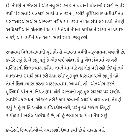
છે. તેમણે તાજેતરમાં એક નવું સંગઠન બનાવવાનો પોતાનો ઇરાદો જાહેર
કર્યો. મંગળવારે પત્રકારો સાથે વાત કરતા, કબીરે મુર્શિદાબાદ વહીવટીતંત્ર
પર “આરએસએસ એજન્ટ” તરીકે કામ કરવાનો આરોપ લગાવ્યો. તેમણે
અધિકારીઓને ચેતવણી આપી કે તેઓ તેમના કાર્યક્રમને રોકવાનો પ્રયાસ
ન કરે, એમ કહીને કે તે આગ સાથે રમવા જેવું હશે.
રાજ્યમાં વિધાનસભાની ચૂંટણીઓ આવતા વર્ષની શરૂઆતમાં થવાની છે.
કબીરે કહ્યું કે, મેં કહ્યું હતું કે એક વર્ષ પહેલા કે હું બેલડાંગામાં બાબરી
મસ્જિદનો શિલાન્યાસ કરીશ. તમને શા માટે તકલીફ પડી રહી છે? શું તમે
ભાજપના ઇશારે કામ કરી રહ્યા છો? તૃણમૂલ ધારાસભ્યએ કહ્યું કે જાે
તેમને શિલાન્યાસ કરતા અટકાવવામાં આવશે, તો “એનએચ-૩૪ને
મુસ્લિમો પોતાના નિયંત્રણમાં લેશે. રાજ્યની તૃણમૂલ સરકાર પર રાષ્ટ્રીય
સ્વયંસેવક સંઘના એજન્ટ તરીકે કામ કરવાનો આરોપ લગાવતા, તેમણે
કહ્યું કે, હું શાંતિ ખલેલ પહોંચાડીશ નહીં, પરંતુ જાે કોઈ શાંતિપૂર્ણ
કાર્યક્રમમાં ખલેલ પહોંચાડે છે, તો હું જવાબ આપવા તૈયાર છું.
કબીરની ટિપ્પણીઓએ નવા પ્રશ્નો ઉભા કર્યા છે કે શાસક પક્ષે