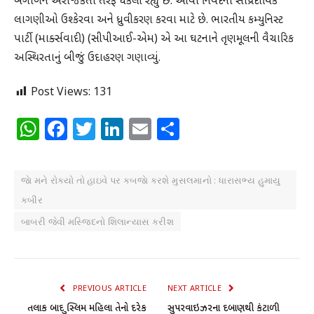
બંગાળને અરાજકતા તરફ ધકેલી રહ્યું છે. આવા નિવેદનો સાંપ્રદાયિક
લાગણીઓ ઉશ્કેરવા અને ધ્રુવીકરણ કરવા માટે છે. ભારતીય કમ્યુનિસ્ટ
પાર્ટી (માર્ક્સવાદી) (સીપીઆઈ-એમ) એ આ ઘટનાને તૃણમૂલની વૈચારિક
અસ્થિરતાનું બીજું ઉદાહરણ ગણાવ્યું.
Post Views:
131
WhatsApp
Facebook
Twitter
LinkedIn
Email
Share
જાે મને રોક્યો તો હાઇવે પર કબજાે કરશે મુસલમાનો : ધારાસભ્ય હુમાયુ
કબીર
બાબરી જેવી મસ્જિદનો શિલાન્યાસ કરીશ
PREVIOUS ARTICLE
NEXT ARTICLE
તલાક બાદ મુસ્લિમ મહિલા તેનો દરેક
સુપરવાઇઝરના દબાણથી કંટાળી