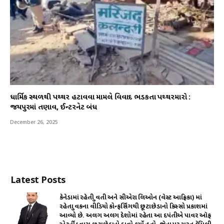
ધાર્મિક સ્થળથી પથ્થર હટાવવા મામલે વિવાદ ભડકતા પથ્થરમારો :
જયપુરમાં તણાવ, ઈન્ટરનેટ બંધ
December 26, 2025
Latest Posts
કેનેડામાં રહેતી યુવતી અને સીએરા લિઓન (વેસ્ટ આફ્રિકા) માં
રહેતા યુવકના વીડિયો કોન્ફર્સિંગથી છૂટાછેડાનો કિસ્સો પ્રકાશમાં
આવ્યો છે. અલગ અલગ દેશોમાં રહેતા આ દપંતીએ પાવર ઑફ