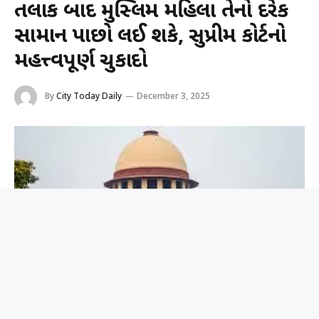
તલાક બાદ મુસ્લિમ મહિલા તેનો દરેક
સામાન પાછો લઈ શકે, સુપ્રીમ કોર્ટનો
મહત્ત્વપૂર્ણ ચુકાદો
By
City Today Daily
December 3, 2025