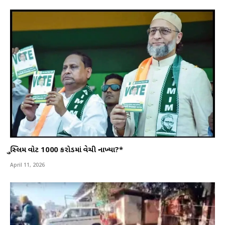
મુસ્લિમ વોટ 1000 કરોડમાં વેચી નાખ્યા?*
April 11, 2026