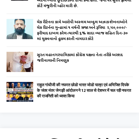
એટર્ની ધ્વારા છૂટાછેડાનો દાવો કર્યો હતો. જેના પર સુરત ફેમિલી
કોર્ટે મંજૂરીની મ્હોર મારી છે.
ચેક રીર્ટનના કામે આરોપી અસ્લમ અબ્દુલ અઝાક શેખનાઓને
ચેક રીટર્નના ગુન્હામાં ૧ વર્ષની સજા અને રૂપિયા ₹ ૨,૫૦,૦૦૦/-
ફરીયાદ દાખલ કરેલ ત્યારથી ૬% સાદા વ્યાજ સહિત દિન-૩૦
માં ચુકવવાનો હુકમ કરતી નામદાર કોર્ટ
સુરત મહાનગરપાલિકામાં કોંગ્રેસ પક્ષના નેતા તરીકે અરશદ
જરીવાલાની નિમણૂક
राहुल गांधीजी की नफरत छोडो भारत जोडो यात्रा एवं अभिजित दिपके
के जंतर मंतर जेन झी आंदोलन ने 12 साल से देशभर में चल रही नफरत
की राजनिती को ध्वस्त किया