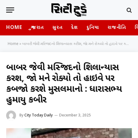
HOME
ગુજરાત
સુરત
દેશ
દુનિયા
રાજનીતિ
બ
Home
»
બાબરી જેવી મસ્જિદનો શિલાન્યાસ કરીશ, જાે મને રોક્યો તો હાઇવે પર કબજાે કરશે મુસલમાનો : ધારાસભ્ય હુમાયુ કબીર
બાબરી જેવી મસ્જિદનો શિલાન્યાસ
કરીશ, જાે મને રોક્યો તો હાઇવે પર
કબજાે કરશે મુસલમાનો : ધારાસભ્ય
હુમાયુ કબીર
By
City Today Daily
December 3, 2025