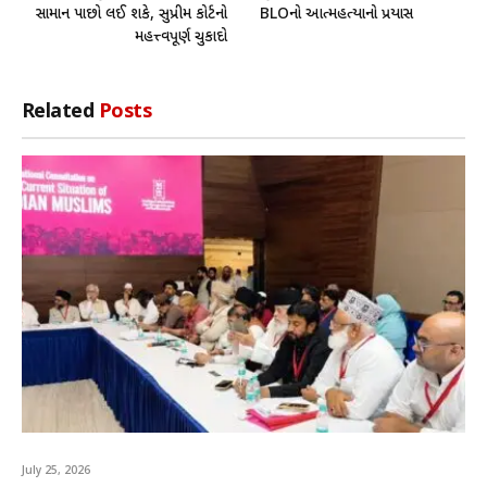
સામાન પાછો લઈ શકે, સુપ્રીમ કોર્ટનો
BLOનો આત્મહત્યાનો પ્રયાસ
મહત્ત્વપૂર્ણ ચુકાદો
Related
Posts
July 25, 2026