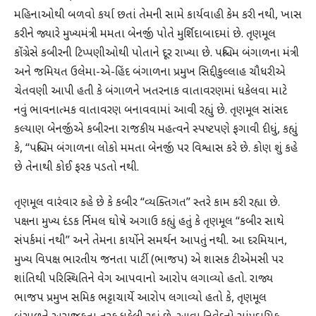
મહિનાઓથી બળવો કર્યા છતાં તેમની સામે કાર્યવાહી કેમ કરી નથી, ખાસ
કરીને જ્યારે મુખ્યમંત્રી મમતા બેનર્જી પોતે મુર્શિદાબાદમાં છે. તૃણમૂલ
કોંગ્રેસે કબીરની ટિપ્પણીઓથી પોતાને દૂર રાખ્યા છે. પશ્ચિમ બંગાળના મંત્રી
અને જમિયત ઉલેમા-એ-હિંદ બંગાળના પ્રમુખ સિદ્દીકુલ્લાહ ચૌધરીએ
ચેતવણી આપી હતી કે બંગાળને ખતરનાક વાતાવરણમાં ધકેલવા માટે
નવું ભાવનાત્મક વાતાવરણ બનાવવામાં આવી રહ્યું છે. તૃણમૂલ સાંસદ
કલ્યાણ બેનર્જીએ કબીરના રાજકીય મહત્વને સ્પષ્ટપણે ફગાવી દીધું, કહ્યું
કે, “પશ્ચિમ બંગાળના લોકો મમતા બેનર્જી પર વિશ્વાસ કરે છે. કોણ શું કહે
છે તેનાથી કોઈ ફરક પડતો નથી.
તૃણમૂલ વારંવાર કહે છે કે કબીર “વ્યક્તિગત” સ્તરે કામ કરી રહ્યા છે.
પક્ષના મુખ્ય દંડક ર્નિમલ ઘોષે અગાઉ કહ્યું હતું કે તૃણમૂલ “કબીર સાથે
સંપર્કમાં નથી” અને તેમના કાર્યોને સમર્થન આપતું નથી. આ દરમિયાન,
મુખ્ય વિપક્ષ ભારતીય જનતા પાર્ટી (ભાજપ) એ શાસક ટીએમસી પર
શાંતિથી પરિસ્થિતિને વેગ આપવાનો આરોપ લગાવ્યો હતો. રાજ્ય
ભાજપ પ્રમુખ સમિક ભટ્ટાચાર્યે આરોપ લગાવ્યો હતો કે, તૃણમૂલ