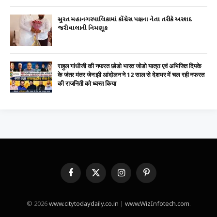
સુરત મહાનગરપાલિકામાં કોંગ્રેસ પક્ષના નેતા તરીકે અરશદ
જરીવાલાની નિમણૂક
राहुल गांधीजी की नफरत छोडो भारत जोडो यात्रा एवं अभिजित दिपके
के जंतर मंतर जेन झी आंदोलन ने 12 साल से देशभर में चल रही नफरत
की राजनिती को ध्वस्त किया
Facebook
X
Instagram
Pinterest
(Twitter)
© 2026
www.citytodaydaily.co.in
|
www.WizInfotech.com
.