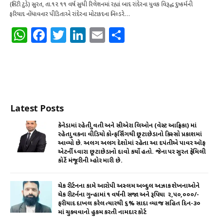
(સિટી ટુડે) સુરત, તા.૧૨ ૧૧ વર્ષ સુધી રિલેશનમાં રહ્યાં બાદ રાંદેરના યુવક વિરૂદ્ધ દુષ્કર્મની
ફરિયાદ નોંધાવનાર પીડિતાએ રાંદેરના મોટાકદના બિલ્ડરે…
W
F
T
Li
E
S
h
a
w
n
m
h
at
c
it
k
ai
ar
s
e
te
e
l
e
A
b
r
dI
Latest Posts
p
o
n
p
o
કેનેડામાં રહેતી યુવતી અને સીએરા લિઓન (વેસ્ટ આફ્રિકા) માં
રહેતા યુવકના વીડિયો કોન્ફર્સિંગથી છૂટાછેડાનો કિસ્સો પ્રકાશમાં
k
આવ્યો છે. અલગ અલગ દેશોમાં રહેતા આ દપંતીએ પાવર ઑફ
એટર્ની ધ્વારા છૂટાછેડાનો દાવો કર્યો હતો. જેના પર સુરત ફેમિલી
કોર્ટે મંજૂરીની મ્હોર મારી છે.
ચેક રીર્ટનના કામે આરોપી અસ્લમ અબ્દુલ અઝાક શેખનાઓને
ચેક રીટર્નના ગુન્હામાં ૧ વર્ષની સજા અને રૂપિયા ₹ ૨,૫૦,૦૦૦/-
ફરીયાદ દાખલ કરેલ ત્યારથી ૬% સાદા વ્યાજ સહિત દિન-૩૦
માં ચુકવવાનો હુકમ કરતી નામદાર કોર્ટ