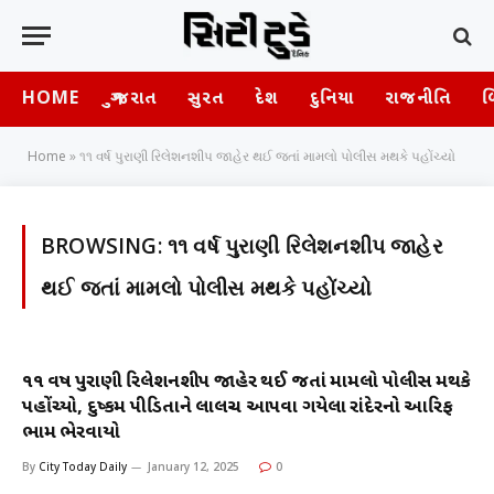
HOME
ગુજરાત
સુરત
દેશ
દુનિયા
રાજનીતિ
બ
Home
»
૧૧ વર્ષ પુરાણી રિલેશનશીપ જાહેર થઈ જતાં મામલો પોલીસ મથકે પહોંચ્યો
BROWSING:
૧૧ વર્ષ પુરાણી રિલેશનશીપ જાહેર
થઈ જતાં મામલો પોલીસ મથકે પહોંચ્યો
૧૧ વર્ષ પુરાણી રિલેશનશીપ જાહેર થઈ જતાં મામલો પોલીસ મથકે
પહોંચ્યો, દુષ્કર્મ પીડિતાને લાલચ આપવા ગયેલા રાંદેરનો આરિફ
ભામ ભેરવાયો
By
City Today Daily
January 12, 2025
0