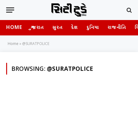
HOME
ગુજરાત
સુરત
દેશ
દુનિયા
રાજનીતિ
બ
Home
»
@SURATPOLICE
BROWSING:
@SURATPOLICE