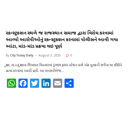
રિકન્સ્ટ્રકશન સ્થળે જ રાજસ્થાન સમાજ દ્વારા વિરોધ કરવામાં
આવ્યો આરોપીઓનું રિકન્સ્ટ્રકશન કરવામાં પોલીસને આવી ગયા
આંટા, માંડ-માંડ પ્રક્રિયા થઇ પૂર્ણ
By
City Today Daily
August 3, 2025
0
સુરત, તા.૦૩ સુરતના લિંબાયત વિસ્તારમાં ડુંભાલ ફાયર સ્ટેશન પાસે એક યુવકની છરીના ઘા ઝીંકીને
હત્યા કરવામાં આવી હતી. આ સનસનીખેજ…
W
F
T
Li
E
S
h
a
w
n
m
h
at
c
it
k
ai
ar
s
e
te
e
l
e
A
b
r
dI