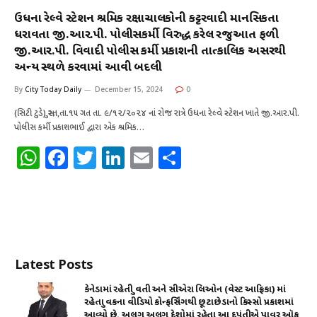
s
e
te
e
l
e
ઉધના રેલ્વે સ્ટેશન શ્રમિક રિક્ષાચાલકોની કટ્ટરવાદી માનસિકતા
A
b
r
dI
ધરાવતા જી.આર.પી. પોલીસકર્મી વિરુદ્ધ કરેલ રજુઆત ફળી
જી.આર.પી. વિવાદી પોલીસ કર્મી પ્રકાશની તાત્કાલિક અસરથી
p
o
n
અન્ય સ્થળે કરવામાં આવી બદલી
p
o
By
City Today Daily
December 15, 2024
0
k
(સિટી ટુડે) સુરત,તા.૧૫ ગત તા. ૯/૧૨/૨૦૨૪ નાં રોજ રાત્રે ઉધના રેલ્વે સ્ટેશન ખાતે જી.આર.પી.
પોલીસ કર્મી પ્રકાશભાઈ દ્વારા એક શ્રમિક…
W
F
T
Li
E
S
h
a
w
n
m
h
at
c
it
k
ai
ar
s
e
te
e
l
e
A
b
r
dI
Latest Posts
p
o
n
p
o
કેનેડામાં રહેતી યુવતી અને સીએરા લિઓન (વેસ્ટ આફ્રિકા) માં
રહેતા યુવકના વીડિયો કોન્ફર્સિંગથી છૂટાછેડાનો કિસ્સો પ્રકાશમાં
k
આવ્યો છે. અલગ અલગ દેશોમાં રહેતા આ દપંતીએ પાવર ઑફ