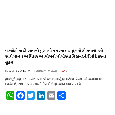
p
o
n
p
o
k
વરઘોડો કાઢી સત્તાનો દુરુપયોગ કરનાર અમુક પોલીસવાલાઓ
સામે માનવ અધિકાર આયોગનો પોલીસ કમિશનરને રીપોર્ટ કરવા
હુકમ
By
City Today Daily
February 10, 2025
0
(સિટી ટુડે) સુરત,તા.૧૦ વકીલ આર.બી.મેંદપરાનાઓ સુરત શહે૨માં વિકલાતનો વ્યવસાય ક૨તા
આવેલ છે, હાલ વર્તમાન પરીસ્થીતીમાં કોઈપણ વ્યકિત સામે માત્ર એક…
W
F
T
Li
E
S
h
a
w
n
m
h
at
c
it
k
ai
ar