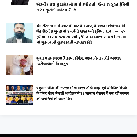
એટર્ની ધ્વારા છૂટાછેડાનો દાવો કર્યો હતો. જેના પર સુરત ફેમિલી
કોર્ટે મંજૂરીની મ્હોર મારી છે.
ચેક રીર્ટનના કામે આરોપી અસ્લમ અબ્દુલ અઝાક શેખનાઓને
ચેક રીટર્નના ગુન્હામાં ૧ વર્ષની સજા અને રૂપિયા ₹ ૨,૫૦,૦૦૦/-
ફરીયાદ દાખલ કરેલ ત્યારથી ૬% સાદા વ્યાજ સહિત દિન-૩૦
માં ચુકવવાનો હુકમ કરતી નામદાર કોર્ટ
સુરત મહાનગરપાલિકામાં કોંગ્રેસ પક્ષના નેતા તરીકે અરશદ
જરીવાલાની નિમણૂક
राहुल गांधीजी की नफरत छोडो भारत जोडो यात्रा एवं अभिजित दिपके
के जंतर मंतर जेन झी आंदोलन ने 12 साल से देशभर में चल रही नफरत
की राजनिती को ध्वस्त किया