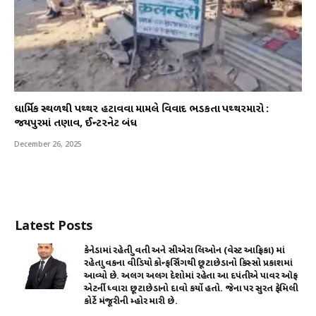
ધાર્મિક સ્થળથી પથ્થર હટાવવા મામલે વિવાદ ભડકતા પથ્થરમારો :
જયપુરમાં તણાવ, ઈન્ટરનેટ બંધ
December 26, 2025
Latest Posts
કેનેડામાં રહેતી યુવતી અને સીએરા લિઓન (વેસ્ટ આફ્રિકા) માં
રહેતા યુવકના વીડિયો કોન્ફર્સિંગથી છૂટાછેડાનો કિસ્સો પ્રકાશમાં
આવ્યો છે. અલગ અલગ દેશોમાં રહેતા આ દપંતીએ પાવર ઑફ
એટર્ની ધ્વારા છૂટાછેડાનો દાવો કર્યો હતો. જેના પર સુરત ફેમિલી
કોર્ટે મંજૂરીની મ્હોર મારી છે.