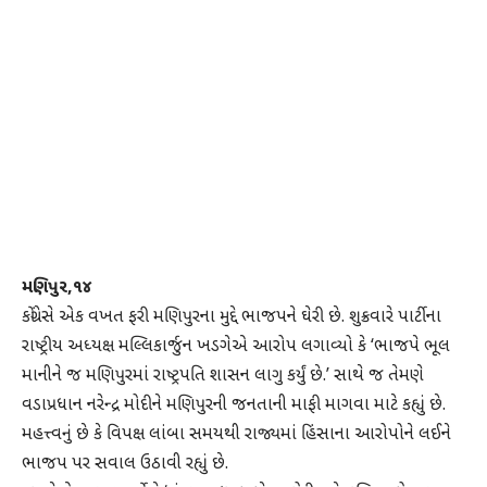
મણિપુર,૧૪
કોંગ્રેસે એક વખત ફરી મણિપુરના મુદ્દે ભાજપને ઘેરી છે. શુક્રવારે પાર્ટીના
રાષ્ટ્રીય અધ્યક્ષ મલ્લિકાર્જુન ખડગેએ આરોપ લગાવ્યો કે ‘ભાજપે ભૂલ
માનીને જ મણિપુરમાં રાષ્ટ્રપતિ શાસન લાગુ કર્યું છે.’ સાથે જ તેમણે
વડાપ્રધાન નરેન્દ્ર મોદીને મણિપુરની જનતાની માફી માગવા માટે કહ્યું છે.
મહત્ત્વનું છે કે વિપક્ષ લાંબા સમયથી રાજ્યમાં હિંસાના આરોપોને લઈને
ભાજપ પર સવાલ ઉઠાવી રહ્યું છે.