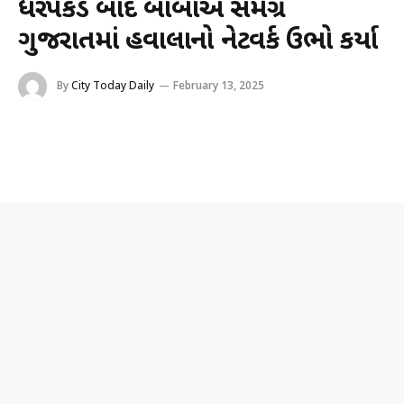
ધરપકડ બાદ બાબાએ સમગ્ર
ગુજરાતમાં હવાલાનો નેટવર્ક ઉભો કર્યા
By
City Today Daily
February 13, 2025