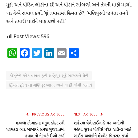
મૂકો અને પીડિત લોકોના દર્દ અને પીડાને સાંભળો અને તેમની માફી માગો.
ખડગેએ સવાલ કર્યો, ‘શું તમારામાં હિંમત છે?, ‘મણિપુરની જનતા તમને
અને તમારી પાર્ટીને માફ કરશે નહીં.’
Post Views:
596
WhatsApp
Facebook
Twitter
LinkedIn
Email
Share
કોંગ્રેસે એક વખત ફરી મણિપુર મુદ્દે ભાજપને ઘેરી
હિંમત હોય તો મણિપુર જાય અને માફી માંગી બતાવે
PREVIOUS ARTICLE
NEXT ARTICLE
હવાલા કૌભાંડમાં મકબુલ ડોક્ટરની
શહેરમાં વેલેન્ટાઈન-ડે પર અનોખી
ધરપકડ બાદ બાબાએ સમગ્ર ગુજરાતમાં
પહેલ, સુરત પોલીસે પરેડ ગ્રાઉન્ડ ખાતે
હવાલાનો નેટવર્ક ઉભો કર્યા
બાઈક ચાલકોને હેલ્મેટ વિતરણ કર્યા