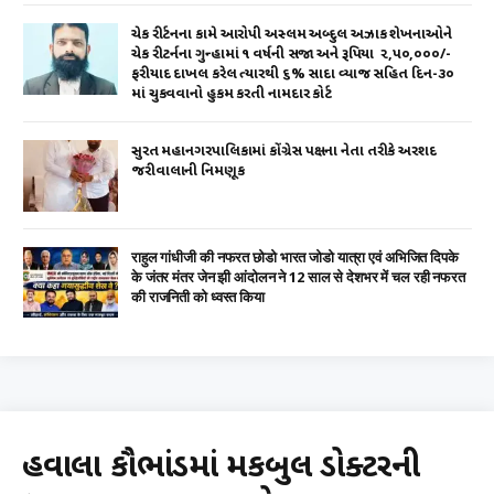
ચેક રીર્ટનના કામે આરોપી અસ્લમ અબ્દુલ અઝાક શેખનાઓને
ચેક રીટર્નના ગુન્હામાં ૧ વર્ષની સજા અને રૂપિયા ₹ ૨,૫૦,૦૦૦/-
ફરીયાદ દાખલ કરેલ ત્યારથી ૬% સાદા વ્યાજ સહિત દિન-૩૦
માં ચુકવવાનો હુકમ કરતી નામદાર કોર્ટ
સુરત મહાનગરપાલિકામાં કોંગ્રેસ પક્ષના નેતા તરીકે અરશદ
જરીવાલાની નિમણૂક
राहुल गांधीजी की नफरत छोडो भारत जोडो यात्रा एवं अभिजित दिपके
के जंतर मंतर जेन झी आंदोलन ने 12 साल से देशभर में चल रही नफरत
की राजनिती को ध्वस्त किया
હવાલા કૌભાંડમાં મકબુલ ડોક્ટરની