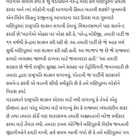
ખડગેએ સવાલ કર્યો કે ‘શું વડાપ્રધાન નરેન્દ્ર મોદી હવે મણિપુરનો પ્રવાસ
કરવા અને ત્યાં લોકોની માફી માગવાની હિંમત બતાવી શકશે? મુખ્યમંત્રી
એન.બિરેન સિંહનું રાજીનામું આપવાના ચાર દિવસ બાદ ગુરુવારે
મણિપુરમાં રાષ્ટ્રપતિ શાસન લગાવી દેવાયું. વિધાનસભાને પણ સસ્પેન્ડ
કરાઈ છે.’ખડગેએ એક્સ પર પોસ્ટ કરી કે, ‘નરેન્દ્ર મોદીજી, તમારી પાર્ટી જ
૧૧ વર્ષથી કેન્દ્રમાં શાસન કરી રહી છે. આ તમારી પાર્ટી છે જે આઠ વર્ષ
સુધી મણિપુરમાં પણ શાસન કરી રહી હતી. આ ભાજપ જ છે જે રાજ્યમાં
કાયદો વ્યવસ્થા જાળવી રાખવા માટે જવાબદાર હતી.’ ‘આ તમારી
સરકાર છે જેની રાષ્ટ્રીય સુરક્ષા અને સરહદ પર પેટ્રોલિંગની જવાબદારી છે.
તમારા દ્વારા રાષ્ટ્રપતિ શાસન લગાવવું, પોતાની જ પાર્ટીની સરકારને
સસ્પેન્ડ કરવી એ વાતની સીધી સ્વીકૃતિ છે કે તમે મણિપુરના લોકોને
નિરાશ કર્યા.
વડાપ્રધાને રાષ્ટ્રપતિ શાસન એટલા માટે નથી લગાવ્યું કે તેઓ એવું
ઈચ્છતાં હતાં પરંતુ એટલા માટે લગાવ્યું કેમ કે રાજ્યમાં બંધારણીય સંકટ
છે તથા તમારા કોઈ પણ ધારાસભ્ય તમારી અક્ષમતાનો બોજ સ્વીકાર
કરવા માટે તૈયાર નથી. તમારા ડબલ એન્જિને મણિપુરની નિર્દોષ જનતાની
જીંદગીઓને કચડી નાખી. હવે સમય આવી ગયો છે કે તમે મણિપુરમાં પગ