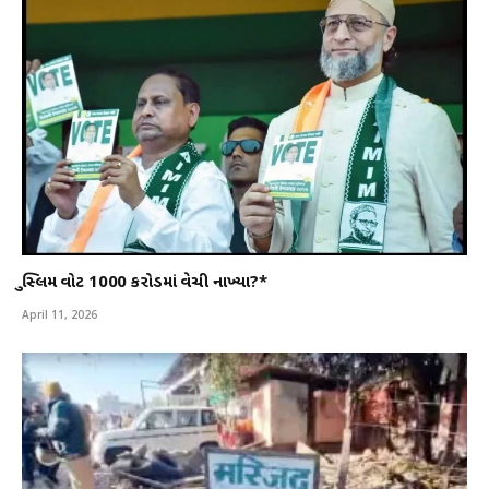
મુસ્લિમ વોટ 1000 કરોડમાં વેચી નાખ્યા?*
April 11, 2026