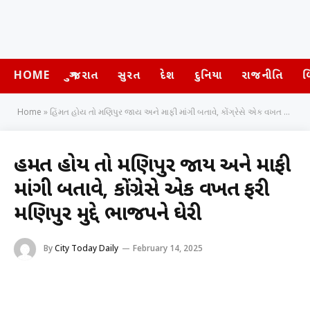
HOME
ગુજરાત
સુરત
દેશ
દુનિયા
રાજનીતિ
બ
Home
»
હિંમત હોય તો મણિપુર જાય અને માફી માંગી બતાવે, કોંગ્રેસે એક વખત ફરી મણિપુર મુદ્દે ભાજપને ઘેરી
હિંમત હોય તો મણિપુર જાય અને માફી
માંગી બતાવે, કોંગ્રેસે એક વખત ફરી
મણિપુર મુદ્દે ભાજપને ઘેરી
By
City Today Daily
February 14, 2025