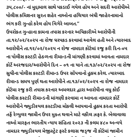
૩૫,૮૦૦/- નાં મુદ્દામાલ સાથે પકડાઈ ગયેલ હોય અને સદરી આરોપીએ
પોલીસ કમિશનર સુરત શહેર નાઓના હથિયાર બંધી જાહેરનામાનો
ભંગ કરી ગુન્હો કરેલ હોય વિગેરે બાબત.”
ઉપરોકત ગુન્હાના કામના તપાસ કરનાર અધિકારીએ આરોપીની
તા.૧૨/૦૨/૨૦૨૫ ના રોજ ધરપકડ કરવામાં આવેલ હતી અને ત્યારબાદ
આરોપીને તા.૧૨/૦૨/૨૦૨૫ ન રોજ નામદાર કોર્ટમાં રજુ કરી દિન-૦૫
ના પોલીસ કસ્ટડી હેઠળના રીમાન્ડની માંગણી કરવામાં આવતા નામદાર
કોર્ટે અરજદાર/આરોપીને દિન – ૦૧ ના યાને તા.૧૩/૦૨/૨૦૨૫ ના રોજ
સુધીના પોલીસ કસ્ટડી રીમાન્ડ ઉપર સોંપવાનો હુકમ કરેલ. ત્યારબાદ
રીમાન્ડ સમય પુર્ણ થતા આરોપીને તા.૧૩/૦૨/૨૦૨૫ ના રોજ નામદાર
કોર્ટમા રજુ કરી તપાસ કરનાર અમલદાર દ્વારા આરોપીના વધુ કોઈ
પોલીસ કસ્ટડી રીમાન્ડની માંગણી કરવામા ન આવતા નામદાર કોર્ટે
આરોપીને જ્યુડીશ્યલ કસ્ટડીમા મોકલી આપવાનો હુકમ કરતા આરોપી
તર્ફે રેગ્યુલર જામીન ઉપર મુક્ત થવાને માટે વકીલ ઝફર કે. બેલાવાલા
નાઓ મારફત ભારતીય ન્યાય સંહિતા ૨૦૨૩ ની કલમ ૪૮૦ અન્વયે
નામદાર જ્યુડીશ્યલ મેજીસ્ટ્રેટ ફર્સ્ટ કલાસ જડ્‌જ ની કોર્ટમાં જામીન