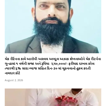
ચેક રીર્ટનના કામે આરોપી અસ્લમ અબ્દુલ અઝાક શેખનાઓને ચેક રીટર્નના
ગુન્હામાં ૧ વર્ષની સજા અને રૂપિયા ₹ ૨,૫૦,૦૦૦/- ફરીયાદ દાખલ કરેલ
ત્યારથી ૬% સાદા વ્યાજ સહિત દિન-૩૦ માં ચુકવવાનો હુકમ કરતી
નામદાર કોર્ટ
August 2, 2026