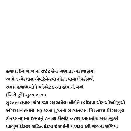
હવાલા કિંગ બાબાના રાઇટ હેન્ડ ગણાતા અડાજણમાં
આવેલ એટલાસ એપાર્ટમેન્ટમાં રહેતા મામા લેપટોપથી
સમગ્ર હવાલાઓને ઓપરેટ કરતાં હોવાની ચર્ચા
(સિટી ટુડે) સુરત,તા.૧૩
સુરતના હવાલા કૌભાંડમાં સંકળાયેલા લોકોને દબોચવા એસઓઓજીએ
ઓપરેશન હવાલા શરૂ કરતા સુરતના ભાગાતળાવ વિસ્તારમાંથી મકબુલ
ડોક્ટર નામના ઇસમનું હવાલા કૌભાંડ બહાર આવતાં એસઓજીએ
મકબુલ ડોક્ટર સહિત કેટલા ઇસમોની ધરપકડ કરી જેલના સળિયા