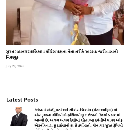
સુરત મહાનગરપાલિકામાં કોંગ્રેસ પક્ષના નેતા તરીકે અરશદ જરીવાલાની
નિમણૂક
July 29, 2026
Latest Posts
કેનેડામાં રહેતી યુવતી અને સીએરા લિઓન (વેસ્ટ આફ્રિકા) માં
રહેતા યુવકના વીડિયો કોન્ફર્સિંગથી છૂટાછેડાનો કિસ્સો પ્રકાશમાં
આવ્યો છે. અલગ અલગ દેશોમાં રહેતા આ દપંતીએ પાવર ઑફ
એટર્ની ધ્વારા છૂટાછેડાનો દાવો કર્યો હતો. જેના પર સુરત ફેમિલી