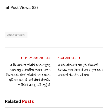
Post Views:
839
@nasirsurti
PREVIOUS ARTICLE
NEXT ARTICLE
૩ દિવસમાં જ લોકોને તેમની ભૂલનું
હવાલા કૌભાંડમાં મકબુલ ડોક્ટરની
ભાન થયુ : દિલ્હીના અલગ-અલગ
ધરપકડ બાદ બાબાએ સમગ્ર ગુજરાતમાં
વિસ્તારોથી સેંકડો લોકોએ પાવર કટની
હવાલાનો નેટવર્ક ઉભો કર્યા
ફરિયાદ કરી છે અને તેમને ઇનવર્ટર
ખરીદીને લાવવું પડી રહ્યું છે
Related
Posts