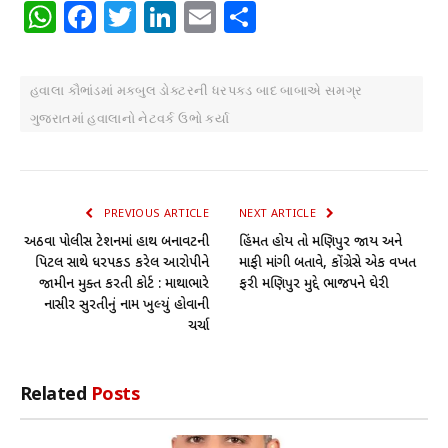
WhatsApp
Facebook
Twitter
LinkedIn
Email
Share
હવાલા કૌભાંડમાં મકબુલ ડોક્ટરની ધરપકડ બાદ બાબાએ સમગ્ર
ગુજરાતમાં હવાલાનો નેટવર્ક ઉભો કર્યા
PREVIOUS ARTICLE
NEXT ARTICLE
અઠવા પોલીસ સ્ટેશનમાં હાથ બનાવટની
હિંમત હોય તો મણિપુર જાય અને
પિસ્ટલ સાથે ધરપકડ કરેલ આરોપીને
માફી માંગી બતાવે, કોંગ્રેસે એક વખત
જામીન મુક્ત કરતી કોર્ટ : માથાભારે
ફરી મણિપુર મુદ્દે ભાજપને ઘેરી
નાસીર સુરતીનું નામ ખુલ્યું હોવાની
ચર્ચા
Related
Posts