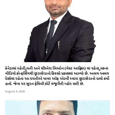
કેનેડામાં રહેતી યુવતી અને સીએરા લિઓન (વેસ્ટ આફ્રિકા) માં રહેતા યુવકના
વીડિયો કોન્ફર્સિંગથી છૂટાછેડાનો કિસ્સો પ્રકાશમાં આવ્યો છે. અલગ અલગ
દેશોમાં રહેતા આ દપંતીએ પાવર ઑફ એટર્ની ધ્વારા છૂટાછેડાનો દાવો કર્યો
હતો. જેના પર સુરત ફેમિલી કોર્ટે મંજૂરીની મ્હોર મારી છે.
August 4, 2026