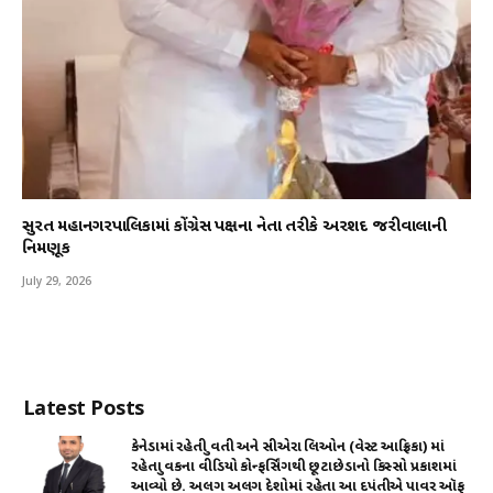
સુરત મહાનગરપાલિકામાં કોંગ્રેસ પક્ષના નેતા તરીકે અરશદ જરીવાલાની
નિમણૂક
July 29, 2026
Latest Posts
કેનેડામાં રહેતી યુવતી અને સીએરા લિઓન (વેસ્ટ આફ્રિકા) માં
રહેતા યુવકના વીડિયો કોન્ફર્સિંગથી છૂટાછેડાનો કિસ્સો પ્રકાશમાં
આવ્યો છે. અલગ અલગ દેશોમાં રહેતા આ દપંતીએ પાવર ઑફ