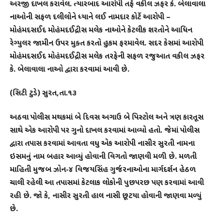
અરજી દાખલ કરાવેલ. ત્યારબાદ આરોપી તર્ફે વકીલ ઝફર કે. બેલાવાલા
નાઓની સફળ દલીલોને ધ્યાને લઈ નામદાર કોર્ટે આરોપી –
મોહંમદસઈદ મોહંમદઈદ્રીસ મલેક નાઓને કેટલીક શરતોને આધિન
રેગ્યુલર જામીન ઉપર મુક્ત કરતો હુકમ ફરમાવેલ. સદર કેસમાં આરોપી
મોહંમદસઈદ મોહંમદઈદ્રીસ મલેક તરફેની સફળ રજુઆત વકીલ ઝફર
કે. બેલાવાલા નાઓ દ્વારા કરવામાં આવી છે.
(સિટી ટુડે) સુરત,તા.૧૩
અઠવા પોલીસ મથકમાં બે દિવસ અગાઉ બે પિસ્ટોલ અને ત્રણ કારતૂસ
સાથે એક આરોપી પર ગુનો દાખલ કરવામાં આવ્યો હતો. જેમાં પોલીસ
દ્વારા તપાસ કરવામાં આવતા વધુ એક આરોપી નાસીર સુરતી નામના
ઇસમનું નામ બહાર આવ્યું હોવાની વિગતો જાણવી મળી છે. મળતી
માહિતી મુજબ ઝોન-૪ વિજયસિંહ ગુર્જરનાઓના માર્ગદર્શન હેઠળ
ચાલી રહેલી આ તપાસમાં કેટલાક લોકોની પુછપરછ પણ કરવામાં આવી
રહી છે. જાે કે, નાસીર સુરતી હાલ નાસી છૂટયા હોવાની જાણવા મળ્યું
છે.