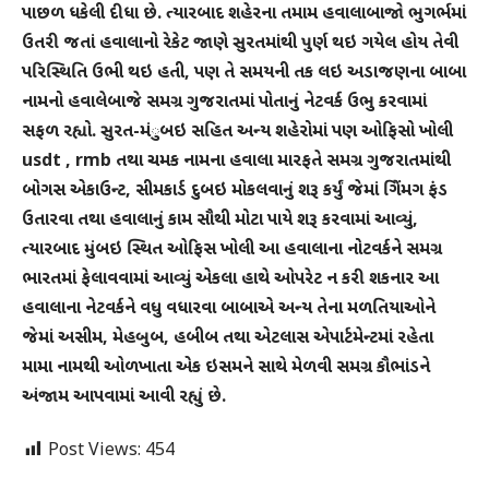
પાછળ ધકેલી દીધા છે. ત્યારબાદ શહેરના તમામ હવાલાબાજાે ભુગર્ભમાં
ઉતરી જતાં હવાલાનો રેકેટ જાણે સુરતમાંથી પુર્ણ થઇ ગયેલ હોય તેવી
પરિસ્થિતિ ઉભી થઇ હતી, પણ તે સમયની તક લઇ અડાજણના બાબા
નામનો હવાલેબાજે સમગ્ર ગુજરાતમાં પોતાનું નેટવર્ક ઉભુ કરવામાં
સફળ રહ્યો. સુરત-મંુબઇ સહિત અન્ય શહેરોમાં પણ ઓફિસો ખોલી
usdt , rmb તથા ચમક નામના હવાલા મારફતે સમગ્ર ગુજરાતમાંથી
બોગસ એકાઉન્ટ, સીમકાર્ડ દુબઇ મોકલવાનું શરૂ કર્યું જેમાં ગેિંમગ ફંડ
ઉતારવા તથા હવાલાનું કામ સૌથી મોટા પાયે શરૂ કરવામાં આવ્યું,
ત્યારબાદ મુંબઇ સ્થિત ઓફિસ ખોલી આ હવાલાના નોટવર્કને સમગ્ર
ભારતમાં ફેલાવવામાં આવ્યું એકલા હાથે ઓપરેટ ન કરી શકનાર આ
હવાલાના નેટવર્કને વધુ વધારવા બાબાએ અન્ય તેના મળતિયાઓને
જેમાં અસીમ, મેહબુબ, હબીબ તથા એટલાસ એપાર્ટમેન્ટમાં રહેતા
મામા નામથી ઓળખાતા એક ઇસમને સાથે મેળવી સમગ્ર કૌભાંડને
અંજામ આપવામાં આવી રહ્યું છે.
Post Views:
454