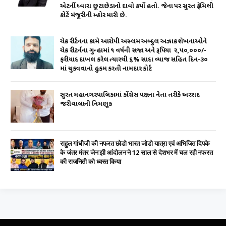
એટર્ની ધ્વારા છૂટાછેડાનો દાવો કર્યો હતો. જેના પર સુરત ફેમિલી
કોર્ટે મંજૂરીની મ્હોર મારી છે.
ચેક રીર્ટનના કામે આરોપી અસ્લમ અબ્દુલ અઝાક શેખનાઓને
ચેક રીટર્નના ગુન્હામાં ૧ વર્ષની સજા અને રૂપિયા ₹ ૨,૫૦,૦૦૦/-
ફરીયાદ દાખલ કરેલ ત્યારથી ૬% સાદા વ્યાજ સહિત દિન-૩૦
માં ચુકવવાનો હુકમ કરતી નામદાર કોર્ટ
સુરત મહાનગરપાલિકામાં કોંગ્રેસ પક્ષના નેતા તરીકે અરશદ
જરીવાલાની નિમણૂક
राहुल गांधीजी की नफरत छोडो भारत जोडो यात्रा एवं अभिजित दिपके
के जंतर मंतर जेन झी आंदोलन ने 12 साल से देशभर में चल रही नफरत
की राजनिती को ध्वस्त किया