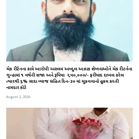
ચેક રીર્ટનના કામે આરોપી અસ્લમ અબ્દુલ અઝાક શેખનાઓને ચેક રીટર્નના
ગુન્હામાં ૧ વર્ષની સજા અને રૂપિયા ₹ ૨,૫૦,૦૦૦/- ફરીયાદ દાખલ કરેલ
ત્યારથી ૬% સાદા વ્યાજ સહિત દિન-૩૦ માં ચુકવવાનો હુકમ કરતી
નામદાર કોર્ટ
August 2, 2026