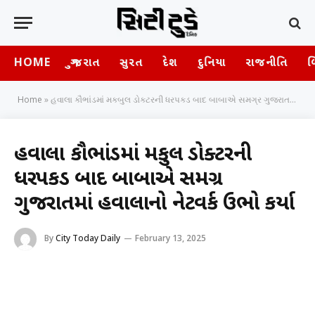
HOME
ગુજરાત
સુરત
દેશ
દુનિયા
રાજનીતિ
બ
Home
»
હવાલા કૌભાંડમાં મકબુલ ડોક્ટરની ધરપકડ બાદ બાબાએ સમગ્ર ગુજરાતમાં હવાલાનો નેટવર્ક ઉભો કર્યા
હવાલા કૌભાંડમાં મકબુલ ડોક્ટરની
ધરપકડ બાદ બાબાએ સમગ્ર
ગુજરાતમાં હવાલાનો નેટવર્ક ઉભો કર્યા
By
City Today Daily
February 13, 2025