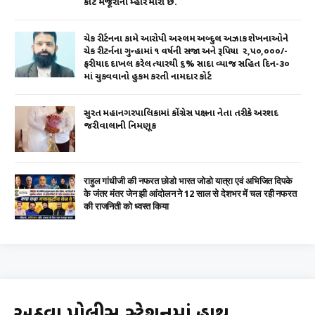
કોર્ટે મંજૂરીની મ્હોર મારી છે.
ચેક રીર્ટનના કામે આરોપી અસ્લમ અબ્દુલ અઝાક શેખનાઓને
ચેક રીટર્નના ગુન્હામાં ૧ વર્ષની સજા અને રૂપિયા ₹ ૨,૫૦,૦૦૦/-
ફરીયાદ દાખલ કરેલ ત્યારથી ૬% સાદા વ્યાજ સહિત દિન-૩૦
માં ચુકવવાનો હુકમ કરતી નામદાર કોર્ટ
સુરત મહાનગરપાલિકામાં કોંગ્રેસ પક્ષના નેતા તરીકે અરશદ
જરીવાલાની નિમણૂક
राहुल गांधीजी की नफरत छोडो भारत जोडो यात्रा एवं अभिजित दिपके
के जंतर मंतर जेन झी आंदोलन ने 12 साल से देशभर में चल रही नफरत
की राजनिती को ध्वस्त किया