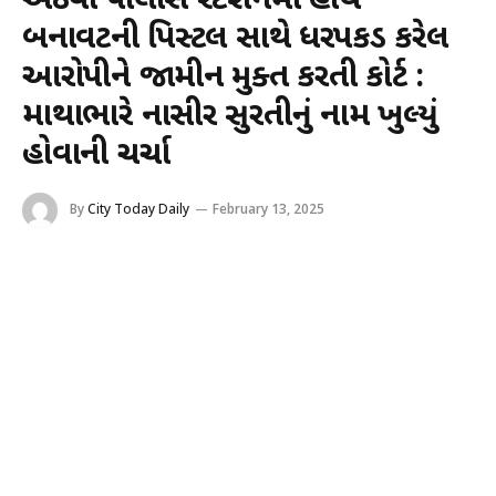
અઠવા પોલીસ સ્ટેશનમાં હાથ
બનાવટની પિસ્ટલ સાથે ધરપકડ કરેલ
આરોપીને જામીન મુક્ત કરતી કોર્ટ :
માથાભારે નાસીર સુરતીનું નામ ખુલ્યું
હોવાની ચર્ચા
By
City Today Daily
February 13, 2025