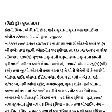
(સિટી ટુડે) સુરત,તા.૧૩
કેસની વિગત એ રીતની છે કે, શહેર સુરતના સુરત અઠવાલાઈન્સ
પોલીસ સ્ટેશન પાર્ટ – એ ગુન્હા રજીસ્ટર
નં.૧૧૨૧૦૦૦૫૨૫૦૧૮૩/૨૦૨૫ ના કામમાં આર્મ્સ એકટની કલમ ૨૫(૧-
બી)(એ) તથા જી.પી. એકટની કલમ ફરીયાદ તા.૧૨/૦૨/૨૦૨૫ ના રોજ
નોંધાયેલ. ૧૩૫(૧) મુજબના ગુન્હાની વધુમા હાલના ગુન્હાના કામની
ફરીયાદની હકીકત ધ્યાને લેવામાં આવે તો, “આર્મ્સ એક્ટ – ૨૬(૧)(બી)
(એ) તથા જી.પી. એક્ટની કલમ ૧૩૫(૧) તે એવી રીતેની છે કે આરોપી
મોહંમદ સઈદ મોહંમદ ઈદ્રીશ મલેક, ઉ.વ. ૨૮, ધંધો – બેકાર, રહે.
૨/૧૮૦૫, નવી ઓલી સ્ટ્રીટ, સગરામપુરા, સુરત શહેર નાનો પોતાનાં
કબ્જા ભોગવટામાં ગેર કાયદેસર રીતે પાસ પરમીટ વગર દેશી હાથ
બનાવટની અગ્નિશ્ત્રરૂપી પિસ્ટલ નંગ – ૦૨ કિંમત રૂપિયા – રૂ.૩,૦૦૦/-
તથા જીવતા કાર્તુસ નંગ ૦૩ કિંમત રૂપિયા – ૬૦૦ તથા મોબાઈલ નંગ –
૦૧ કિંમત રૂપિયા – ૫૦૦૦ તથા રો કડા રૂપિયા ૨૦૦ મળી કૂલ્લે રૂપિયા –