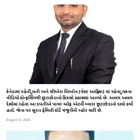
કેનેડામાં રહેતી યુવતી અને સીએરા લિઓન (વેસ્ટ આફ્રિકા) માં રહેતા યુવકના
વીડિયો કોન્ફર્સિંગથી છૂટાછેડાનો કિસ્સો પ્રકાશમાં આવ્યો છે. અલગ અલગ
દેશોમાં રહેતા આ દપંતીએ પાવર ઑફ એટર્ની ધ્વારા છૂટાછેડાનો દાવો કર્યો
હતો. જેના પર સુરત ફેમિલી કોર્ટે મંજૂરીની મ્હોર મારી છે.
August 4, 2026