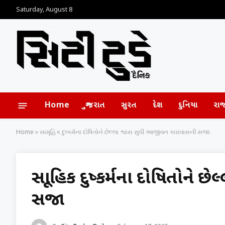
Saturday, August 8
Home
ગુજરાત
સુરત
દેશ
દુનિયા
રા
Home
»
સામૂહિક દુષ્કર્મના દોષિતોને છેલ્લા શ્વાસ સુધી આજીવન કારાવાસની સજા
સામૂહિક દુષ્કર્મના દોષિતોને
સજા