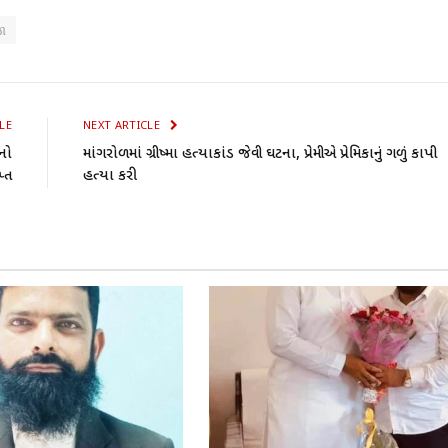
જા
LE
NEXT ARTICLE
નો
માંગરોળમાં ગ્રીષ્મા હત્યાકાંડ જેવી ઘટના, પ્રેમીએ પ્રેમિકાનું ગળું કાપી
પ્ત
હત્યા કરી