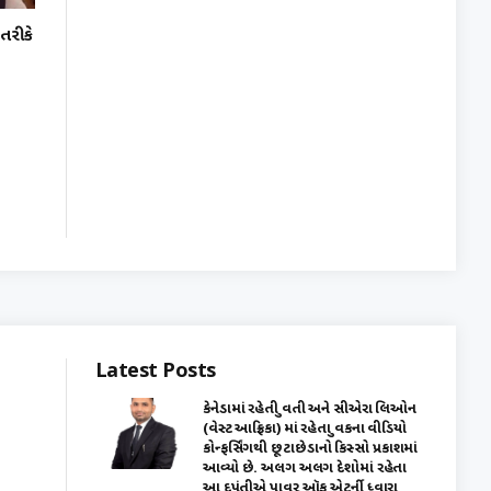
 તરીકે
Latest Posts
કેનેડામાં રહેતી યુવતી અને સીએરા લિઓન
(વેસ્ટ આફ્રિકા) માં રહેતા યુવકના વીડિયો
કોન્ફર્સિંગથી છૂટાછેડાનો કિસ્સો પ્રકાશમાં
આવ્યો છે. અલગ અલગ દેશોમાં રહેતા
આ દપંતીએ પાવર ઑફ એટર્ની ધ્વારા