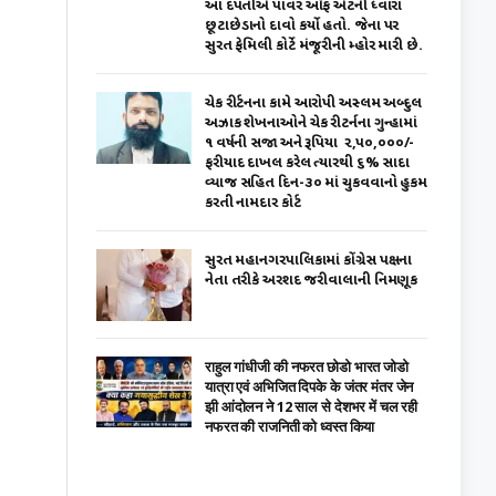
આ દપંતીએ પાવર ઑફ એટર્ની ધ્વારા
છૂટાછેડાનો દાવો કર્યો હતો. જેના પર
સુરત ફેમિલી કોર્ટે મંજૂરીની મ્હોર મારી છે.
ચેક રીર્ટનના કામે આરોપી અસ્લમ અબ્દુલ
અઝાક શેખનાઓને ચેક રીટર્નના ગુન્હામાં
૧ વર્ષની સજા અને રૂપિયા ₹ ૨,૫૦,૦૦૦/-
ફરીયાદ દાખલ કરેલ ત્યારથી ૬% સાદા
વ્યાજ સહિત દિન-૩૦ માં ચુકવવાનો હુકમ
કરતી નામદાર કોર્ટ
સુરત મહાનગરપાલિકામાં કોંગ્રેસ પક્ષના
નેતા તરીકે અરશદ જરીવાલાની નિમણૂક
राहुल गांधीजी की नफरत छोडो भारत जोडो
यात्रा एवं अभिजित दिपके के जंतर मंतर जेन
झी आंदोलन ने 12 साल से देशभर में चल रही
नफरत की राजनिती को ध्वस्त किया