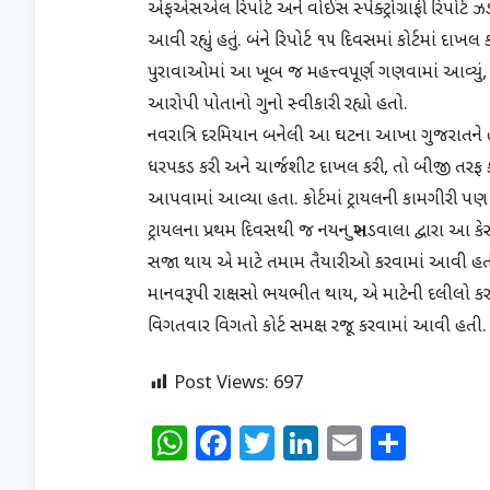
એફએસએલ રિપોર્ટ અને વોઈસ સ્પેક્ટ્રોગ્રાફી રિપોર્
આવી રહ્યું હતું. બંને રિપોર્ટ ૧૫ દિવસમાં કોર્ટમાં દા
પુરાવાઓમાં આ ખૂબ જ મહત્ત્વપૂર્ણ ગણવામાં આવ્યું, કારણ 
આરોપી પોતાનો ગુનો સ્વીકારી રહ્યો હતો.
નવરાત્રિ દરમિયાન બનેલી આ ઘટના આખા ગુજરાતને
ધરપકડ કરી અને ચાર્જશીટ દાખલ કરી, તો બીજી તરફ કોર
આપવામાં આવ્યા હતા. કોર્ટમાં ટ્રાયલની કામગીરી
ટ્રાયલના પ્રથમ દિવસથી જ નયન સુખડવાલા દ્વારા આ 
સજા થાય એ માટે તમામ તૈયારીઓ કરવામાં આવી હ
માનવરૂપી રાક્ષસો ભયભીત થાય, એ માટેની દલીલો કરવ
વિગતવાર વિગતો કોર્ટ સમક્ષ રજૂ કરવામાં આવી હતી.
Post Views:
697
WhatsApp
Facebook
Twitter
LinkedIn
Email
Shar