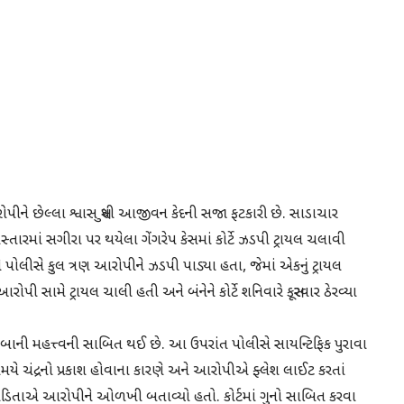
 આરોપીને છેલ્લા શ્વાસ સુધી આજીવન કેદની સજા ફટકારી છે. સાડાચાર
્તારમાં સગીરા પર થયેલા ગેંગરેપ કેસમાં કોર્ટે ઝડપી ટ્રાયલ ચલાવી
ે પોલીસે કુલ ત્રણ આરોપીને ઝડપી પાડ્યા હતા, જેમાં એકનું ટ્રાયલ
ોપી સામે ટ્રાયલ ચાલી હતી અને બંનેને કોર્ટે શનિવારે કસૂરવાર ઠેરવ્યા
જુબાની મહત્ત્વની સાબિત થઈ છે. આ ઉપરાંત પોલીસે સાયન્ટિફિક પુરાવા
 સમયે ચંદ્રનો પ્રકાશ હોવાના કારણે અને આરોપીએ ફ્લેશ લાઈટ કરતાં
ીડિતાએ આરોપીને ઓળખી બતાવ્યો હતો. કોર્ટમાં ગુનો સાબિત કરવા