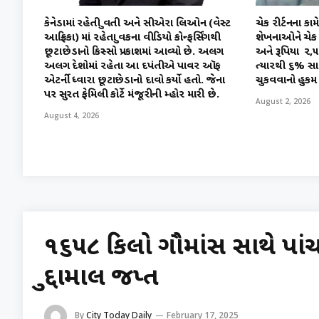
કેનેડામાં રહેતી યુવતી અને સીએરા લિઓન (વેસ્ટ
ચેક રીર્ટનના 
આફ્રિકા) માં રહેતા યુવકના વીડિયો કોન્ફર્સિંગથી
શેખનાઓને ચેક રી
છૂટાછેડાનો કિસ્સો પ્રકાશમાં આવ્યો છે. અલગ
અને રૂપિયા ₹ ૨
અલગ દેશોમાં રહેતા આ દપંતીએ પાવર ઑફ
ત્યારથી ૬% સા
એટર્ની ધ્વારા છૂટાછેડાનો દાવો કર્યો હતો. જેના
ચુકવવાનો હુકમ 
પર સુરત ફેમિલી કોર્ટે મંજૂરીની મ્હોર મારી છે.
August 2, 2026
August 4, 2026
૧૬૫૮ કિલો ગૌમાંસ સાથે પાં
મુદ્દામાલ જપ્ત
By
City Today Daily
February 17, 2025