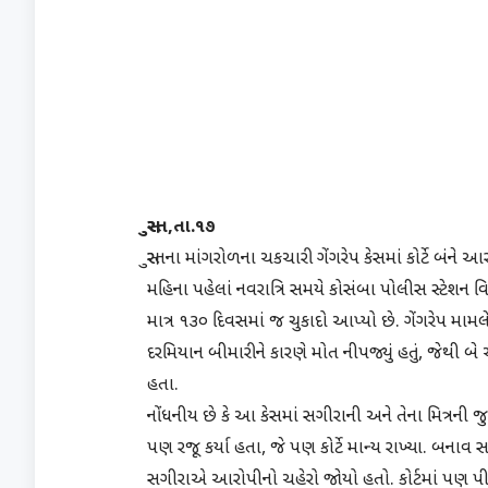
સુરત,તા.૧૭
સુરતના માંગરોળના ચકચારી ગેંગરેપ કેસમાં કોર્ટે બંને
મહિના પહેલાં નવરાત્રિ સમયે કોસંબા પોલીસ સ્ટેશન વિસ
માત્ર ૧૩૦ દિવસમાં જ ચુકાદો આપ્યો છે. ગેંગરેપ મામલ
દરમિયાન બીમારીને કારણે મોત નીપજ્યું હતું, જેથી બે આર
હતા.
નોંધનીય છે કે આ કેસમાં સગીરાની અને તેના મિત્રની 
પણ રજૂ કર્યા હતા, જે પણ કોર્ટે માન્ય રાખ્યા. બનાવ
સગીરાએ આરોપીનો ચહેરો જાેયો હતો. કોર્ટમાં પણ પ