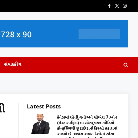
Facebook
X
Insta
(Twitter)
સંપાદકીય
Latest Posts
ની
કેનેડામાં રહેતી યુવતી અને સીએરા લિઓન
(વેસ્ટ આફ્રિકા) માં રહેતા યુવકના વીડિયો
કોન્ફર્સિંગથી છૂટાછેડાનો કિસ્સો પ્રકાશમાં
આવ્યો છે. અલગ અલગ દેશોમાં રહેતા