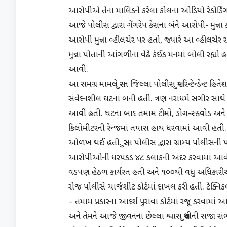
આરોપીએ તેના માલિકને કરેલા કોલના ઓડિયો રેકોર્ડિં
આજે પોલીસ દ્વારા ગેંગરેપ કેસના બંને આરોપી- મુન્
આરોપી મુન્ના વ્હીલચેર પર હતો, જ્યારે આ વ્હીલચેર રાજ
મુન્ના પોતાની આંગળીના વેઢે કંઈક મનમાં બોલી રહ્યો હ
આવી.
આ સમગ્ર મામલે સુરત જિલ્લા પોલીસ સુપરિન્ટેન્ડેન્ટ હ
સંવેદનશીલ ઘટના બની હતી. ત્રણ નરાધમે સગીર સાથે દુષ્
આવી હતી. ઘટના બાદ તમામ ટીમો, ડોગ-સ્ક્વોડ અ
કિલોમીટરની રેન્જમાં તપાસ હાથ ધરવામાં આવી હત
ઓળખ થઈ હતી. સુરત પોલીસ દ્વારા ગ્રામ્ય પોલીસની
આરોપીઓની ધરપકડ ૪૮ કલાકની અંદર કરવામાં આવ
વડપણ હેઠળ કાર્યરત હતી અને ૧૦૦થી વધુ અધિકા
રોજ પોલીસે ચાર્જશીટ કોર્ટમાં દાખલ કરી હતી. ટેક્નિક
– તમામ પ્રકારના આદર્શ પુરાવા કોર્ટમાં રજૂ કરવામાં 
અને તેમને આજે જીવનના છેલ્લા શ્વાસ સુધીની સજા સ