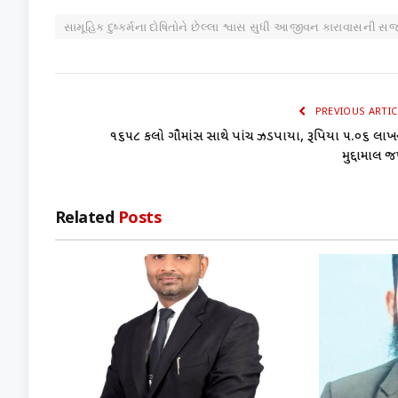
સામૂહિક દુષ્કર્મના દોષિતોને છેલ્લા શ્વાસ સુધી આજીવન કારાવાસની સ
PREVIOUS ARTIC
૧૬૫૮ કિલો ગૌમાંસ સાથે પાંચ ઝડપાયા, રૂપિયા ૫.૦૬ લાખ
મુદ્દામાલ જ
Related
Posts