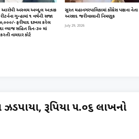
કામે આરોપી અસ્લમ અબ્દુલ અઝાક
સુરત મહાનગરપાલિકામાં કોંગ્રેસ પક્ષના નેતા
ટર્નના ગુન્હામાં ૧ વર્ષની સજા
અરશદ જરીવાલાની નિમણૂક
,૫૦,૦૦૦/- ફરીયાદ દાખલ કરેલ
July 29, 2026
દા વ્યાજ સહિત દિન-૩૦ માં
કરતી નામદાર કોર્ટ
ચ ઝડપાયા, રૂપિયા ૫.૦૬ લાખનો