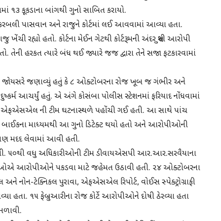
ગમાં ૧૩ કૂકડાના બાંગથી ગુનો સાબિત કરાયો.
ના કરબલી પાસવાન અને રાજુને કોર્ટમાં લઈ આવવામાં આવ્યા હતા.
ુ ખેંચી રહ્યો હતો. કોર્ટના મેઈન ગેટથી કોર્ટરૂમની અંદર સુધી આરોપી
તો. તેની હરકત ત્યારે બંધ થઈ જ્યારે જજ દ્વારા તેને સજા ફટકારવામાં
િતેશ જાેયસરે જણાવ્યું હતું કે ૮ ઓક્ટોબરના રોજ ખૂબ જ ગંભીર અને
કર્મ આચર્યું હતું. એ અંગે કોસંબા પોલીસ સ્ટેશનમાં ફરિયાદ નોંધવામાં
ને એફએસએલ ની ટીમ ઘટનાસ્થળે પહોંચી ગઈ હતી. આ સાથે પાંચ
ી. બાઈકના માધ્યમથી આ ગુનો ડિટેક્ટ થયો હતો અને આરોપીઓની
 પણ મદદ લેવામાં આવી હતી.
ી. ૫૦થી વધુ અધિકારીઓની ટીમ ડીવાયએસપી આર.આર.સરવૈયાના
રીઓએ આરોપીઓને પકડવા માટે જહેમત ઉઠાવી હતી. ૨૪ ઓક્ટોબરના
લ અને નોન-ટેક્નિકલ પુરાવા, એફએસએલ રિપોર્ટ, વોઈસ સ્પેક્ટ્રોગ્રાફી
આવ્યા હતા. ૧૫ ફેબ્રુઆરીના રોજ કોર્ટે આરોપીઓને દોષી ઠેરવ્યા હતા
ંભળાવી.