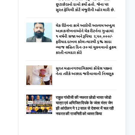
છૂટાછેડાનો દાવો કર્યો હતો. જેના પર
સુરત ફેમિલી કોર્ટે મંજૂરીની મ્હોર મારી છે.
ચેક રીર્ટનના કામે આરોપી અસ્લમ અબ્દુલ
અઝાક શેખનાઓને ચેક રીટર્નના ગુન્હામાં
૧ વર્ષની સજા અને રૂપિયા ₹ ૨,૫૦,૦૦૦/-
ફરીયાદ દાખલ કરેલ ત્યારથી ૬% સાદા
વ્યાજ સહિત દિન-૩૦ માં ચુકવવાનો હુકમ
કરતી નામદાર કોર્ટ
સુરત મહાનગરપાલિકામાં કોંગ્રેસ પક્ષના
નેતા તરીકે અરશદ જરીવાલાની નિમણૂક
राहुल गांधीजी की नफरत छोडो भारत जोडो
यात्रा एवं अभिजित दिपके के जंतर मंतर जेन
झी आंदोलन ने 12 साल से देशभर में चल रही
नफरत की राजनिती को ध्वस्त किया