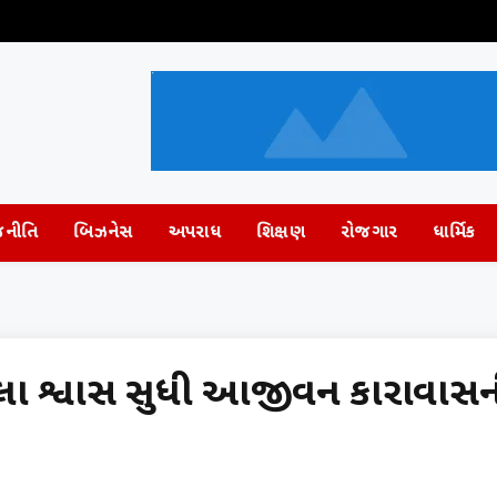
જનીતિ
બિઝનેસ
અપરાધ
શિક્ષણ
રોજગાર
ધાર્મિક
 છેલ્લા શ્વાસ સુધી આજીવન કારાવાસ