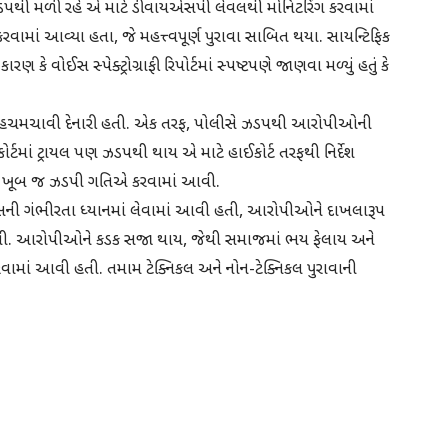
ટ ઝડપથી મળી રહે એ માટે ડીવાયએસપી લેવલથી મોનિટરિંગ કરવામાં
ખલ કરવામાં આવ્યા હતા, જે મહત્ત્વપૂર્ણ પુરાવા સાબિત થયા. સાયન્ટિફિક
કે વોઈસ સ્પેક્ટ્રોગ્રાફી રિપોર્ટમાં સ્પષ્ટપણે જાણવા મળ્યું હતું કે
 હચમચાવી દેનારી હતી. એક તરફ, પોલીસે ઝડપથી આરોપીઓની
્ટમાં ટ્રાયલ પણ ઝડપથી થાય એ માટે હાઈકોર્ટ તરફથી નિર્દેશ
 પણ ખૂબ જ ઝડપી ગતિએ કરવામાં આવી.
કેસની ગંભીરતા ધ્યાનમાં લેવામાં આવી હતી, આરોપીઓને દાખલારૂપ
તી. આરોપીઓને કડક સજા થાય, જેથી સમાજમાં ભય ફેલાય અને
ામાં આવી હતી. તમામ ટેક્નિકલ અને નોન-ટેક્નિકલ પુરાવાની
e